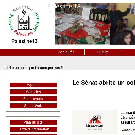
Palestine 13
80
Actualités
Culture
abrite un colloque financé par Israël
Le Sénat abrite un col
Agenda
Mots-clés
Sites favoris
Sur le Web
La manif
étrangèr
Plan du site
assurait
Lettre d’information
Sarah Be