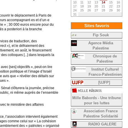
10
11
12
13
14
15
16
17
18
19
20
21
22
23
24
25
26
27
28
29
30
31
couvrir le déplacement à Paris de
leurs accompagnant·es et d’un·e
rie » ; 30 000 euros encore pour du
Sites favoris
és a posteriori à la branche
Fip Souk
rvices de traduction, des
Agence Média
rect »), et le défraiement des
Palestine
itivement, en août, le financement
 des colloques [...] dans lesquels la
Chronique de
Palestine
avec [ses] objectifs », peut-on lire
Institut Culturel
sition politique et l’image d’Israël
Franco-Palestinien
 avis que « révéler des détails sur
ques ».
[UJFP]
 Sénat clôturera la journée, précise
and public, ni même auprès de l’ensemble
Mille Babords - Une tribune
pour les luttes
avec le ministère des affaires
Association France
Palestine Solidarité
e, l’association intervient également
ndages comme celui sur « La cohésion
RADIO GALERE
assemblement des « patriotes » organisé