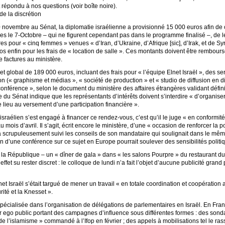
 répondu à nos questions (voir boîte noire).
e la discrétion
 novembre au Sénat, la diplomatie israélienne a provisionné 15 000 euros afin de 
s le 7-Octobre – qui ne figurent cependant pas dans le programme finalisé –, de 
s pour « cinq femmes » venues « d’Iran, d’Ukraine, d’Afrique [sic], d’Irak, et de Sy
os enfin pour les frais de « location de salle ». Ces montants doivent être rembours
e factures au ministère.
t global de 189 000 euros, incluant des frais pour « l’équipe Elnet Israël », des se
n (« graphisme et médias », « société de production » et « studio de diffusion en di
conférence », selon le document du ministère des affaires étrangères validant défin
e du Sénat indique que les représentants d’intérêts doivent s’interdire « d’organiser
 lieu au versement d’une participation financière ».
israélien s’est engagé à financer ce rendez-vous, c’est qu’il le juge « en conformité 
mois d’avril. Il s’agit, écrit encore le ministère, d’une « occasion de renforcer la po
a scrupuleusement suivi les conseils de son mandataire qui soulignait dans le même
ion d’une conférence sur ce sujet en Europe pourrait soulever des sensibilités politi
 la République – un « dîner de gala » dans « les salons Pourpre » du restaurant du
 effet su rester discret : le colloque de lundi n’a fait l’objet d’aucune publicité gr
net Israël s’était targué de mener un travail « en totale coordination et coopération 
rité et la Knesset ».
écialisée dans l’organisation de délégations de parlementaires en Israël. En Franc
er ego public portant des campagnes d’influence sous différentes formes : des so
 de l’islamisme » commandé à l’Ifop en février ; des appels à mobilisations tel le r