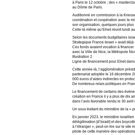
à Paris le 12 octobre ; des « mastercla
au Dôme de Paris.
Auditionné en commission à la Knesset 
coordination et coopération avec le mi
son organisation, quelques jours plus
Celle-là même qu’Elnet réunit lundi au
Selon les documents budgétaires israé
Strategique France-Israel » avait déjà
Ces fonds avaient vocation à financer –
avec la Ville de Nice, la Métropole Ni
Illustration 2
Ligne de financement pour Elnet dans
Cette année-là, l’agglomération présid
partenariat adoptée le 16 décembre 201
000 euros d’aides indirectes en protoc
De nombreux relais politiques en Fra
Le financement de certains des événeme
création en France il y a plus de dix a
dans l’avis favorable rendu le 30 avr
Un sous-traitant du ministère de la «
En janvier 2023, le ministère israélien
délégitimation [d’Israël] et des boycot
à l’étranger », peut-on lire sur le sit
pilote de cette manière des opération