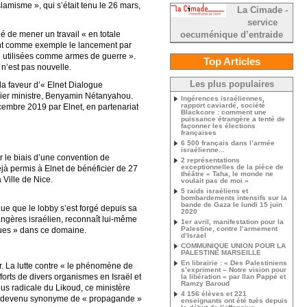
slamisme », qui s’était tenu le 26 mars,
La Cimade -
service
é de mener un travail « en totale
oecuménique d’entraide
itant comme exemple le lancement par
re utilisées comme armes de guerre ».
Top Articles
 n’est pas nouvelle.
Les plus populaires
la faveur d’« Elnet Dialogue
emier ministre, Benyamin Nétanyahou.
Ingérences israéliennes,
rapport caviardé, société
écembre 2019 par Elnet, en partenariat
Blackcore : comment une
puissance étrangère a tenté de
façonner les élections
françaises
6 500 français dans l’armée
israélienne...
r le biais d’une convention de
2 représentations
exceptionnelles de la pièce de
jà permis à Elnet de bénéficier de 27
théâtre « Taha, le monde ne
 Ville de Nice.
voulait pas de moi »
5 raids israéliens et
bombardements intensifs sur la
bande de Gaza le lundi 15 juin
que que le lobby s’est forgé depuis sa
2020
rangères israélien, reconnaît lui-même
1er avril, manifestation pour la
Palestine, contre l’armement
ques » dans ce domaine.
d’Israel
COMMUNIQUE UNION POUR LA
PALESTINE MARSEILLE
En librairie : « Des Palestiniens
er. La lutte contre « le phénomène de
s’expriment – Notre vision pour
forts de divers organismes en Israël et
la libération » par Ilan Pappé et
Ramzy Baroud
plus radicale du Likoud, ce ministère
4 156 élèves et 221
reu, devenu synonyme de « propagande »
enseignants ont été tués depuis