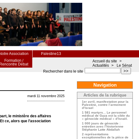
Notre Association
Palestine13
Formation /
Accueil du site
>
Rencontre Débat
Actualités
>
Le Sénat
>>
Rechercher dans le site
Navigation
Articles de la rubrique
mardi 11 novembre 2025
1er avril, manifestation pour la
Palestine, contre l’armement
d’Israel
1 581 martyrs... Le personnel
art, le ministère des affaires
médical de Gaza est la cible du
« génocide médical » d’Israël.
t ce, alors que l’association
1 000 jours de génocide :
entretien avec l’historienne
Stéphanie Latte Abdallah
2 représentations
exceptionnelles de la pièce de