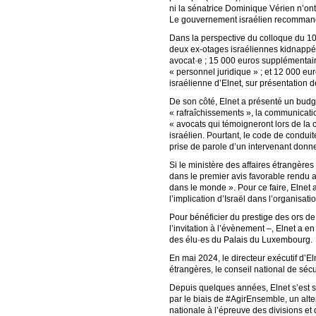
ni la sénatrice Dominique Vérien n’ont
Le gouvernement israélien recommand
Dans la perspective du colloque du 10
deux ex-otages israéliennes kidnappée
avocat·e ; 15 000 euros supplémentaire
« personnel juridique » ; et 12 000 eur
israélienne d’Elnet, sur présentation d
De son côté, Elnet a présenté un budge
« rafraîchissements », la communicatio
« avocats qui témoigneront lors de la 
israélien. Pourtant, le code de conduit
prise de parole d’un intervenant donne
Si le ministère des affaires étrangères 
dans le premier avis favorable rendu au 
dans le monde ». Pour ce faire, Elnet 
l’implication d’Israël dans l’organisat
Pour bénéficier du prestige des ors de
l’invitation à l’évènement –, Elnet a en
des élu·es du Palais du Luxembourg.
En mai 2024, le directeur exécutif d’El
étrangères, le conseil national de sécu
Depuis quelques années, Elnet s’est sp
par le biais de #AgirEnsemble, un alt
nationale à l’épreuve des divisions et