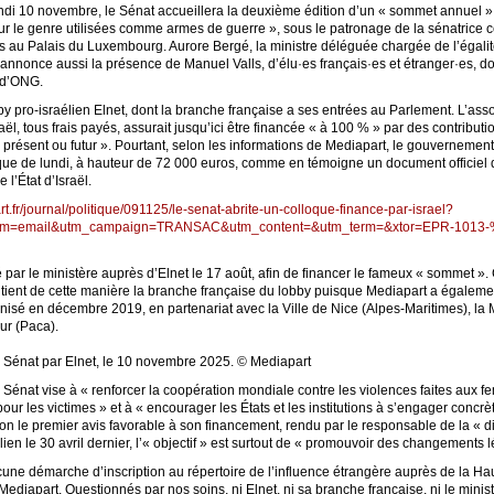
di 10 novembre, le Sénat accueillera la deuxième édition d’un « sommet annuel » 
r le genre utilisées comme armes de guerre », sous le patronage de la sénatrice c
s au Palais du Luxembourg. Aurore Bergé, la ministre déléguée chargée de l’égalit
nonce aussi la présence de Manuel Valls, d’élu·es français·es et étranger·es, do
t d’ONG.
by pro-israélien Elnet, dont la branche française a ses entrées au Parlement. L’as
l, tous frais payés, assurait jusqu’ici être financée « à 100 % » par des contributio
présent ou futur ». Pourtant, selon les informations de Mediapart, le gouverneme
que de lundi, à hauteur de 72 000 euros, comme en témoigne un document officiel di
l’État d’Israël.
t.fr/journal/politique/091125/le-senat-abrite-un-colloque-finance-par-israel?
dium=email&utm_campaign=TRANSAC&utm_content=&utm_term=&xtor=EPR-1013-%
 par le ministère auprès d’Elnet le 17 août, afin de financer le fameux « sommet ». C
ent de cette manière la branche française du lobby puisque Mediapart a égalemen
isé en décembre 2019, en partenariat avec la Ville de Nice (Alpes-Maritimes), la 
ur (Paca).
au Sénat par Elnet, le 10 novembre 2025. © Mediapart
u Sénat vise à « renforcer la coopération mondiale contre les violences faites aux f
pour les victimes » et à « encourager les États et les institutions à s’engager concr
elon le premier avis favorable à son financement, rendu par le responsable de la « d
lien le 30 avril dernier, l’« objectif » est surtout de « promouvoir des changements l
une démarche d’inscription au répertoire de l’influence étrangère auprès de la Haut
ediapart. Questionnés par nos soins, ni Elnet, ni sa branche française, ni le minist