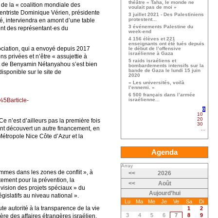
théâtre « Taha, le monde ne
de la « coalition mondiale des
voulait pas de moi »
entriste Dominique Vérien, présidente
3 juillet 2021 - Des Palestiniens
protestent...
é, interviendra en amont d’une table
3 événements Palestine du
nt des représentant·es du
week-end
4 156 élèves et 221
enseignants ont été tués depuis
sociation, qui a envoyé depuis 2017
le début de l’offensive
israélienne à Gaza
ns privées et n’être « assujettie à
5 raids israéliens et
nt de Benyamin Nétanyahou s’est bien
bombardements intensifs sur la
bande de Gaza le lundi 15 juin
sponible sur le site de
2020
« Les universités, voilà
l’ennemi. »
6 500 français dans l’armée
5Barticle-
israélienne...
0
10
20
e n’est d’ailleurs pas la première fois
30
t découvert un autre financement, en
...
Métropole Nice Côte d’Azur et la
Agenda
Array
emmes dans les zones de conflit », à
<<
2026
ètement pour la prévention, la
<<
Août
ivision des projets spéciaux » du
Aujourd’hui
égislatifs au niveau national ».
Lu
Ma
Me
Je
Ve
Sa
Di
e autorité à la transparence de la vie
1
2
3
4
5
6
7
8
9
ère des affaires étrangères israélien,