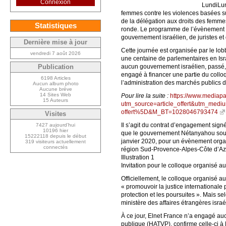
Connexion
LundiLun
femmes contre les violences basées su
de la délégation aux droits des femme
Statistiques
ronde. Le programme de l’évènement an
gouvernement israélien, de juristes e
Dernière mise à jour
Cette journée est organisée par le lob
vendredi 7 août 2026
une centaine de parlementaires en Israë
aucun gouvernement israélien, passé, 
Publication
engagé à financer une partie du collo
6198 Articles
l’administration des marchés publics de 
Aucun album photo
Aucune brève
14 Sites Web
Pour lire la suite :
https://www.mediapar
15 Auteurs
utm_source=article_offert&utm_me
offert%5D&M_BT=1028046793474
Visites
Il s’agit du contrat d’engagement signé
7427 aujourd’hui
10196 hier
que le gouvernement Nétanyahou souti
15222118 depuis le début
janvier 2020, pour un évènement organ
319 visiteurs actuellement
connectés
région Sud-Provence‑Alpes‑Côte d’Az
Illustration 1
Invitation pour le colloque organisé 
Officiellement, le colloque organisé a
« promouvoir la justice internationale 
protection et les poursuites ». Mais s
ministère des affaires étrangères israé
À ce jour, Elnet France n’a engagé auc
publique (HATVP), confirme celle-ci à M