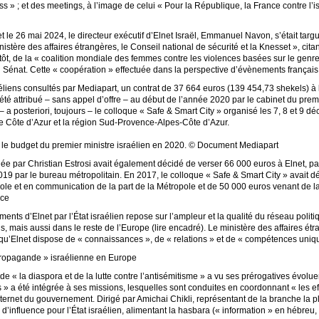
ss » ; et des meetings, à l’image de celui « Pour la République, la France contre l’i
le 26 mai 2024, le directeur exécutif d’Elnet Israël, Emmanuel Navon, s’était targu
nistère des affaires étrangères, le Conseil national de sécurité et la Knesset », c
 tôt, de la « coalition mondiale des femmes contre les violences basées sur le gen
 Sénat. Cette « coopération » effectuée dans la perspective d’évènements français
liens consultés par Mediapart, un contrat de 37 664 euros (139 454,73 shekels) à 
 été attribué – sans appel d’offre – au début de l’année 2020 par le cabinet du pr
 a posteriori, toujours – le colloque « Safe & Smart City » organisé les 7, 8 et 9 d
ce Côte d’Azur et la région Sud‑Provence‑Alpes‑Côte d’Azur.
 le budget du premier ministre israélien en 2020. © Document Mediapart
ée par Christian Estrosi avait également décidé de verser 66 000 euros à Elnet, pa
9 par le bureau métropolitain. En 2017, le colloque « Safe & Smart City » avait dé
ole et en communication de la part de la Métropole et de 50 000 euros venant de la
nce
nts d’Elnet par l’État israélien repose sur l’ampleur et la qualité du réseau politi
ns, mais aussi dans le reste de l’Europe (lire encadré). Le ministère des affaires ét
il qu’Elnet dispose de « connaissances », de « relations » et de « compétences uni
 propagande » israélienne en Europe
 de « la diaspora et de la lutte contre l’antisémitisme » a vu ses prérogatives évolu
ts » a été intégrée à ses missions, lesquelles sont conduites en coordonnant « les ef
e internet du gouvernement. Dirigé par Amichai Chikli, représentant de la branche la 
s d’influence pour l’État israélien, alimentant la hasbara (« information » en héb