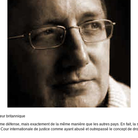
eur britannique
itime défense, mais exactement de la même manière que les autres pays. En fait, la seu
a Cour internationale de justice comme ayant abusé et outrepassé le concept de dro