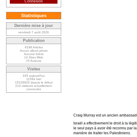
Connexion
Statistiques
Dernière mise à jour
vendredi 7 août 2026
Publication
6198 Articles
Aucun album photo
Aucune brève
14 Sites Web
15 Auteurs
Visites
335 aujourd’hui
11594 hier
15226620 depuis le début
214 visiteurs actuellement
connectés
Craig Murray est un ancien ambassad
Israël a effectivement le droit à la lég
le seul pays à avoir été reconnu par l
manière de traiter les Palestiniens.