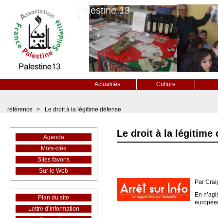
Palestine 13
80
Actualités
Culture
référence
>
Le droit à la légitime défense
Le droit à la légitime
Agenda
Mots-clés
Sites favoris
Sur le Web
Par Crai
En n’agis
Plan du site
européen
Lettre d’information