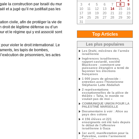
1
2
gale la construction par Israël du mur
3
4
5
6
7
8
9
et a jugé qu’il ne justifiait pas les
10
11
12
13
14
15
16
17
18
19
20
21
22
23
24
25
26
27
28
29
30
ion civile, afin de protéger la vie de
31
un droit de légitime défense ou d’un
mur et le régime qui y est associé sont
Top Articles
Les plus populaires
pour violer le droit international. Le
icaments, les tapis de bombes,
Les Drahi, mécènes de l’armée
israélienne
 l’exécution de prisonniers, les actes
Ingérences israéliennes,
rapport caviardé, société
Blackcore : comment une
puissance étrangère a tenté de
façonner les élections
françaises
1 000 jours de génocide :
entretien avec l’historienne
Stéphanie Latte Abdallah
2 représentations
exceptionnelles de la pièce de
théâtre « Taha, le monde ne
voulait pas de moi »
COMMUNIQUE UNION POUR LA
PALESTINE MARSEILLE
Documentaire à voir : Alice au
pays des colons
4 156 élèves et 221
enseignants ont été tués depuis
le début de l’offensive
israélienne à Gaza
1er avril, manifestation pour la
Palestine, contre l’armement