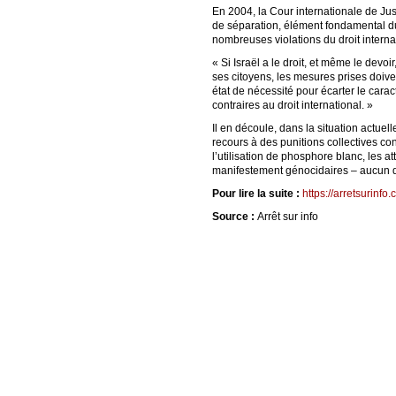
En 2004, la Cour internationale de Jus
de séparation, élément fondamental du 
nombreuses violations du droit interna
« Si Israël a le droit, et même le devo
ses citoyens, les mesures prises doiven
état de nécessité pour écarter le carac
contraires au droit international. »
Il en découle, dans la situation actuell
recours à des punitions collectives co
l’utilisation de phosphore blanc, les a
manifestement génocidaires – aucun de
Pour lire la suite :
https://arretsurinfo.
Source :
Arrêt sur info