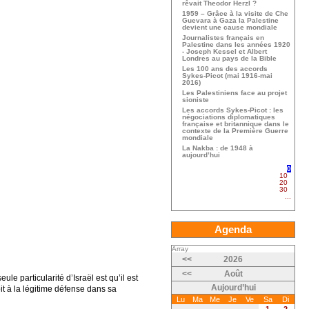
rêvait Theodor Herzl ?
1959 – Grâce à la visite de Che
Guevara à Gaza la Palestine
devient une cause mondiale
Journalistes français en
Palestine dans les années 1920
- Joseph Kessel et Albert
Londres au pays de la Bible
Les 100 ans des accords
Sykes-Picot (mai 1916-mai
2016)
Les Palestiniens face au projet
sioniste
Les accords Sykes-Picot : les
négociations diplomatiques
française et britannique dans le
contexte de la Première Guerre
mondiale
La Nakba : de 1948 à
aujourd’hui
0
10
20
30
...
Agenda
Array
<<
2026
<<
Août
le particularité d’Israël est qu’il est
Aujourd’hui
it à la légitime défense dans sa
Lu
Ma
Me
Je
Ve
Sa
Di