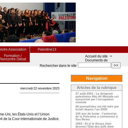
Notre Association
Palestine13
Formation /
Accueil du site
>
Rencontre Débat
Documents de
>>
Rechercher dans le site
Navigation
Articles de la rubrique
mercredi 22 novembre 2023
27 août 2001 : Le dirigeant
palestinien Abu Ali Mustafa est
assassiné par l’occupation
sioniste
46 journalistes ont été tués par
Israël depuis l’an 2000
100 ans de honte : l’annexion
me-Uni, les États-Unis et l’Union
de la Palestine a commencé à
 de la Cour internationale de Justice.
San Remo
1903 : Et si le Kenya était
devenu l’Etat des juifs dont