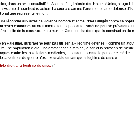
tice, dans un avis consultatif à l’Assemblée générale des Nations Unies, a jugé illé
système d’apartheid israélien. La cour a examiné l’argument d’auto-défense d’Israël 
tional que représente le mur :
ir, de répondre aux actes de violence nombreux et meurtriers dirigés contre sa populat
t rester conformes au droit international applicable. Israël ne peut se prévaloir d’
tère illicite de la construction du mur. La Cour conclut donc que la construction du 
e en Palestine, qu’Israël ne peut pas utiliser la « légitime défense » comme un atout 
ntre une population civile – notamment par la famine, la soif et la privation de méd
ttaques contre les installations médicales, les attaques contre le personnel médical,
 ces crimes de guerre n’est excusable en tant que « légitime défense ».
ch/le-droit-a-la-legitime-defense/