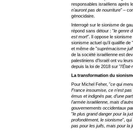
responsables israéliens après le
n’auront pas de nourriture
" – co
génocidaire.
Interrogé sur le sionisme de ga
répond sans détour : "
le genre d
est mort
". Il oppose le sionisme 
sionisme actuel qu’il qualifie de 
et même de "
suprémacisme juif
de la société israélienne est de
palestiniens d’Israël ont vu leu
depuis la loi de 2018 sur "
l’État-
La transformation du sionisme 
Pour Michel Feher, "
ce qui mena
France insoumise, ce n’est pas l
émus et indignés par, d’une part
l’armée israélienne, mais d’autr
gouvernements occidentaux par 
"
le plus grand danger pour la judé
profondément, le sionisme
", qui
pas pour les juifs, mais pour la 