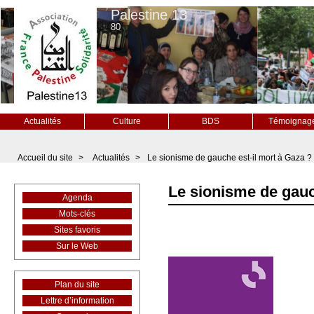
Palestine 13
80
Actualités
Culture
BDS
Témoignag
Accueil du site
>
Actualités
>
Le sionisme de gauche est-il mort à Gaza ?
Le sionisme de gauc
Agenda
Mots-clés
Sites favoris
Sur le Web
Plan du site
Lettre d’information