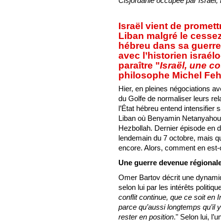
Cisjordanie occupée par Israël, 
Israël vient de promett
Liban malgré le cessez-
hébreu dans sa guerre
avec l’historien israél
paraître "
Israël, une c
philosophe Michel Feh
Hier, en pleines négociations a
du Golfe de normaliser leurs re
l’État hébreu entend intensifie
Liban où Benyamin Netanyahou 
Hezbollah. Dernier épisode en 
lendemain du 7 octobre, mais qu
encore. Alors, comment en est-o
Une guerre devenue régionale 
Omer Bartov décrit une dynami
selon lui par les intérêts politi
conflit continue, que ce soit en 
parce qu’aussi longtemps qu’il y
rester en position
." Selon lui, l