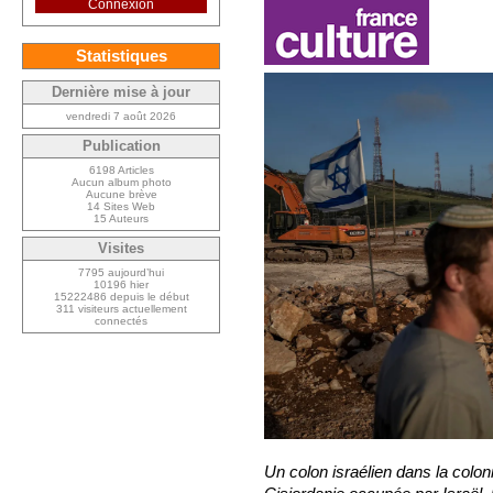
Connexion
Statistiques
Dernière mise à jour
vendredi 7 août 2026
Publication
6198 Articles
Aucun album photo
Aucune brève
14 Sites Web
15 Auteurs
Visites
7795 aujourd’hui
10196 hier
15222486 depuis le début
311 visiteurs actuellement
connectés
Un colon israélien dans la colo