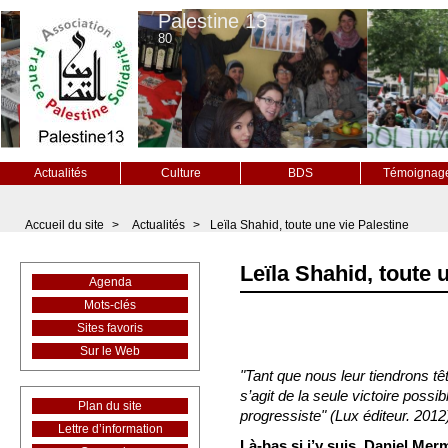
Palestine 13
80
Actualités
Culture
BDS
Témoignag
Accueil du site
>
Actualités
>
Leïla Shahid, toute une vie Palestine
Leïla Shahid, toute 
Agenda
Mots-clés
Sites favoris
Sur le Web
"Tant que nous leur tiendrons têt
s’agit de la seule victoire possi
Plan du site
progressiste" (Lux éditeur. 2012
Lettre d’information
Là-bas si j’y suis, Daniel Mer