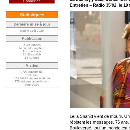
Connexion
Entretien – Radio 35’02, le 19 
Statistiques
Dernière mise à jour
jeudi 6 août 2026
Publication
6194 Articles
Aucun album photo
Aucune brève
14 Sites Web
15 Auteurs
Visites
9728 aujourd’hui
5135 hier
15214223 depuis le début
279 visiteurs actuellement
connectés
Leïla Shahid vient de mourir. 
répètent les messages. 76 ans. M
Bouleversé, tout un monde est 