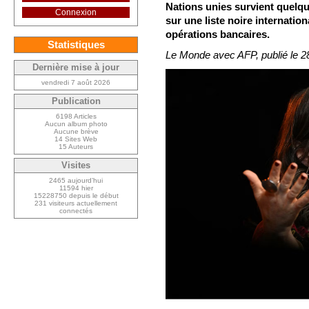
Nations unies survient quelqu
Connexion
sur une liste noire internati
opérations bancaires.
Statistiques
Le Monde avec AFP, publié le 2
Dernière mise à jour
vendredi 7 août 2026
Publication
6198 Articles
Aucun album photo
Aucune brève
14 Sites Web
15 Auteurs
Visites
2465 aujourd’hui
11594 hier
15228750 depuis le début
231 visiteurs actuellement
connectés