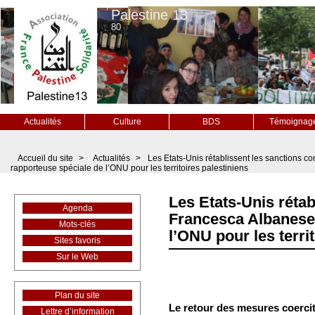
Palestine 13
80
Actualités
Culture
BDS
Témoignag
Accueil du site
>
Actualités
>
Les Etats-Unis rétablissent les sanctions c
rapporteuse spéciale de l’ONU pour les territoires palestiniens
Les Etats-Unis rétab
Agenda
Francesca Albanese,
Mots-clés
l’ONU pour les terri
Sites favoris
Sur le Web
Plan du site
Le retour des mesures coercit
Lettre d’information