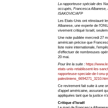
La rapporteuse spéciale des Nati
occupés, Francesca Albanese, 
ISAKOVIC/AFP
Les Etats-Unis ont réinstauré l
Albanese, une experte de l’ONU s
vivement critiqué Israël, seulem
Une note publiée mercredi 27 ma
américain précise que Francesc
liste noire internationale, l’empê
d’effectuer de nombreuses opérat
20 mai.
Pour lire la suite :
https://www.le
etats-unis-retablissent-les-san
rapporteuse-speciale-de-l-onu-po
palestiniens_6694271_3210.htm
Ce revirement fait suite à une 
d’appel américaine, assurant qu
appliquées tant que la justice n’a
Critique d’Israël
Le mari de Francesca Albanese,