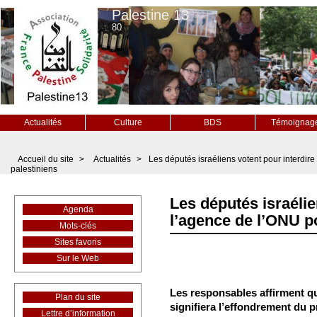
Palestine 13
80
Actualités
Culture
BDS
Témoignag
Accueil du site
>
Actualités
>
Les députés israéliens votent pour interdire
palestiniens
Les députés israélie
Agenda
l’agence de l’ONU po
Mots-clés
Sites favoris
Sur le Web
Les responsables affirment q
Plan du site
signifiera l’effondrement du
Lettre d’information