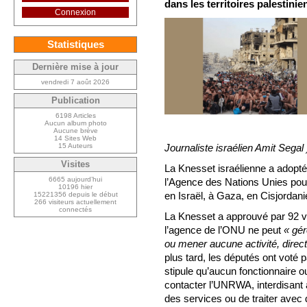
dans les territoires palestini
Connexion
Statistiques
Dernière mise à jour
vendredi 7 août 2026
Publication
6198 Articles
Aucun album photo
Aucune brève
14 Sites Web
15 Auteurs
Journaliste israélien Amit Segal 
Visites
La Knesset israélienne a adopté 
6665 aujourd’hui
l’Agence des Nations Unies pou
10196 hier
en Israël, à Gaza, en Cisjorda
15221356 depuis le début
266 visiteurs actuellement
connectés
La Knesset a approuvé par 92 voi
l’agence de l’ONU ne peut
« gér
ou mener aucune activité, direc
plus tard, les députés ont voté p
stipule qu’aucun fonctionnaire 
contacter l’UNRWA, interdisant a
des services ou de traiter ave