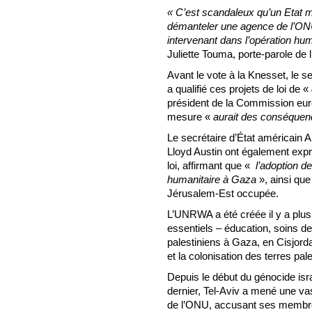
« C’est scandaleux qu’un Etat 
démanteler une agence de l’ONU 
intervenant dans l’opération hu
Juliette Touma, porte-parole d
Avant le vote à la Knesset, le s
a qualifié ces projets de loi de «
président de la Commission eur
mesure «
aurait des conséque
Le secrétaire d’État américain A
Lloyd Austin ont également exp
loi, affirmant que «
l’adoption de
humanitaire à Gaza
», ainsi que
Jérusalem-Est occupée.
L’UNRWA a été créée il y a plus
essentiels – éducation, soins de
palestiniens à Gaza, en Cisjord
et la colonisation des terres pal
Depuis le début du génocide isr
dernier, Tel-Aviv a mené une va
de l’ONU, accusant ses membre