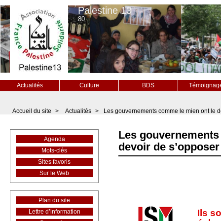
Palestine 13
80
Actualités
Culture
BDS
Témoignag
Accueil du site
>
Actualités
>
Les gouvernements comme le mien ont le de
Les gouvernements 
Agenda
devoir de s’opposer 
Mots-clés
Sites favoris
Sur le Web
Plan du site
Ils s
Lettre d’information