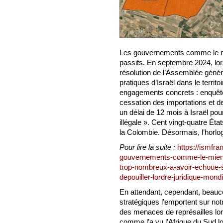
Les gouvernements comme le mi
passifs. En septembre 2024, lo
résolution de l’Assemblée généra
pratiques d’Israël dans le territ
engagements concrets : enquêtes
cessation des importations et de
un délai de 12 mois à Israël pou
illégale ». Cent vingt-quatre Éta
la Colombie. Désormais, l’horlo
Pour lire la suite :
https://ismfra
gouvernements-comme-le-mien-on
trop-nombreux-a-avoir-echoue-s
depouiller-lordre-juridique-mond
En attendant, cependant, beauco
stratégiques l’emportent sur not
des menaces de représailles lor
comme l’a vu l’Afrique du Sud l