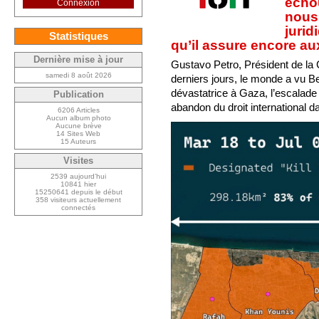
échou
Connexion
nous 
jurid
Statistiques
qu’il assure encore au
Dernière mise à jour
Gustavo Petro, Président de la C
samedi 8 août 2026
derniers jours, le monde a vu
dévastatrice à Gaza, l’escalade 
Publication
abandon du droit international 
6206 Articles
Aucun album photo
Aucune brève
14 Sites Web
15 Auteurs
Visites
2539 aujourd’hui
10841 hier
15250641 depuis le début
358 visiteurs actuellement
connectés