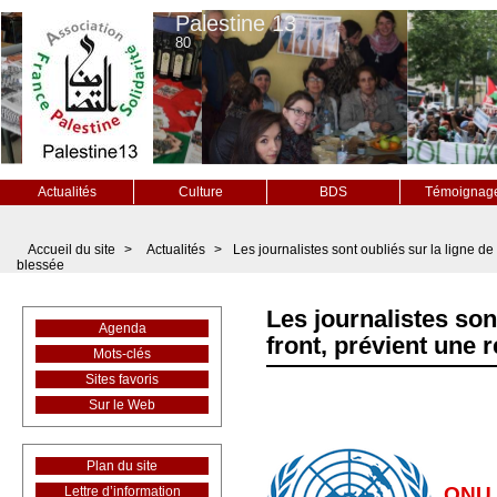
Palestine 13
80
Actualités
Culture
BDS
Témoignag
Accueil du site
>
Actualités
>
Les journalistes sont oubliés sur la ligne de
blessée
Les journalistes son
Agenda
front, prévient une 
Mots-clés
Sites favoris
Sur le Web
Plan du site
ONU I
Lettre d’information