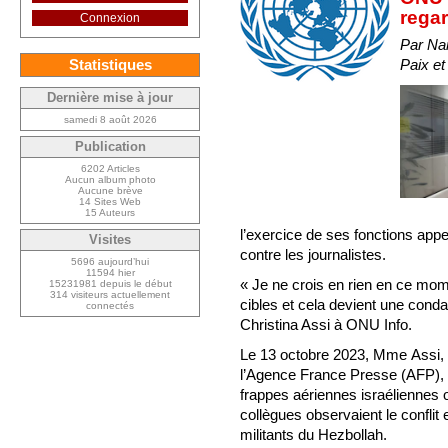
rega
Connexion
Par Nan
Paix et
Statistiques
Dernière mise à jour
samedi 8 août 2026
Publication
6202 Articles
Aucun album photo
Aucune brève
14 Sites Web
15 Auteurs
l’exercice de ses fonctions appel
Visites
contre les journalistes.
5696 aujourd’hui
11594 hier
« Je ne crois en rien en ce mom
15231981 depuis le début
314 visiteurs actuellement
cibles et cela devient une cond
connectés
Christina Assi à ONU Info.
Le 13 octobre 2023, Mme Assi, q
l’Agence France Presse (AFP), 
frappes aériennes israéliennes on
collègues observaient le conflit 
militants du Hezbollah.