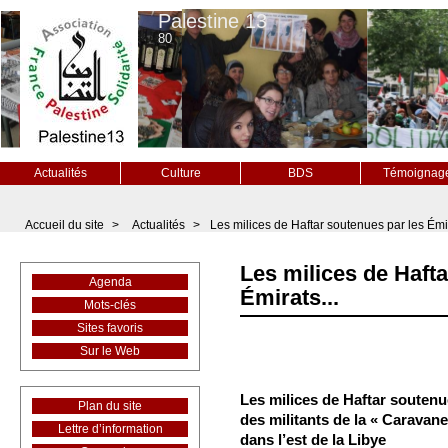
Palestine 13
80
Actualités
Culture
BDS
Témoignag
Accueil du site
>
Actualités
>
Les milices de Haftar soutenues par les Émir
Les milices de Haft
Agenda
Émirats...
Mots-clés
Sites favoris
Sur le Web
Les milices de Haftar soutenu
Plan du site
des militants de la « Caravan
Lettre d’information
dans l’est de la Libye