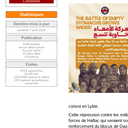
Connexion
Statistiques
Dernière mise à jour
vendredi 7 août 2026
Publication
6198 Articles
Aucun album photo
Aucune brève
14 Sites Web
15 Auteurs
Visites
9704 aujourd’hui
10196 hier
15224395 depuis le début
245 visiteurs actuellement
connectés
convoi en Lybie.
Cette répression contre les milit
forces de Haftar, qui seraient s
renforcement du blocus de Gaza et