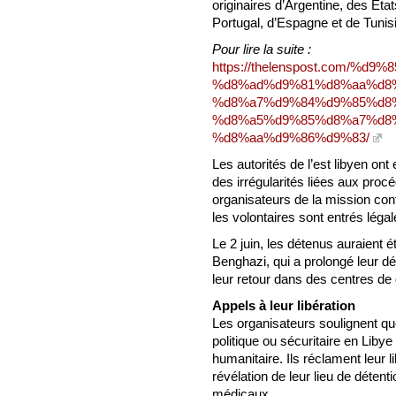
originaires d’Argentine, des État
Portugal, d’Espagne et de Tunisi
Pour lire la suite :
https://thelenspost.com/
%d8%ad%d9%81%d8%aa%d8
%d8%a7%d9%84%d9%85%d8
%d8%a5%d9%85%d8%a7%d8
%d8%aa%d9%86%d9%83/
Les autorités de l’est libyen on
des irrégularités liées aux procé
organisateurs de la mission con
les volontaires sont entrés lég
Le 2 juin, les détenus auraient 
Benghazi, qui a prolongé leur d
leur retour dans des centres de 
Appels à leur libération
Les organisateurs soulignent qu
politique ou sécuritaire en Liby
humanitaire. Ils réclament leur l
révélation de leur lieu de déten
médicaux.