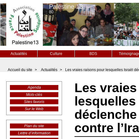
Palestine 13
80
Actualités
Culture
BDS
Témoignag
Accueil du site
>
Actualités
>
Les vraies raisons pour lesquelles Israël dé
Les vraies
Agenda
Mots-clés
lesquelles 
Sites favoris
Sur le Web
déclenche
contre l’Ir
Plan du site
Lettre d’information