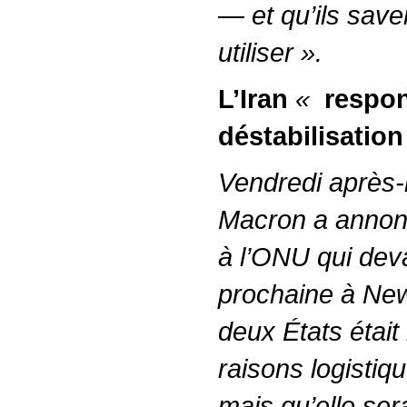
— et qu’ils sav
utiliser ».
L’Iran
«
respon
déstabilisation
Vendredi après
Macron a annon
à l’ONU qui deva
prochaine à New 
deux États était
raisons logistiq
mais qu’elle se