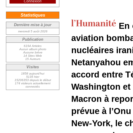
Connexion
Statistiques
En 
Dernière mise à jour
mercredi 5 août 2026
aviation bomba
Publication
6194 Articles
nucléaires ira
Aucun album photo
Aucune brève
14 Sites Web
15 Auteurs
Netanyahou em
Visites
accord entre T
1858 aujourd’hui
5135 hier
15206353 depuis le début
174 visiteurs actuellement
Washington et
connectés
Macron à repor
prévue à l’Onu 
New-York, le ch