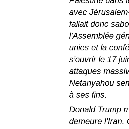
Palestine dans l
avec Jérusalem-
fallait donc sabor
l’Assemblée gén
unies et la conf
s’ouvrir le 17 ju
attaques massive
Netanyahou sem
à ses fins.
Donald Trump m
demeure l’Iran. 