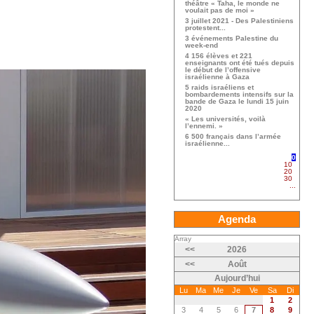
théâtre « Taha, le monde ne
voulait pas de moi »
3 juillet 2021 - Des Palestiniens
protestent...
3 événements Palestine du
week-end
4 156 élèves et 221
enseignants ont été tués depuis
le début de l’offensive
israélienne à Gaza
5 raids israéliens et
bombardements intensifs sur la
bande de Gaza le lundi 15 juin
2020
« Les universités, voilà
l’ennemi. »
6 500 français dans l’armée
israélienne...
0
10
20
30
...
Agenda
Array
<<
2026
<<
Août
Aujourd’hui
Lu
Ma
Me
Je
Ve
Sa
Di
1
2
3
4
5
6
7
8
9