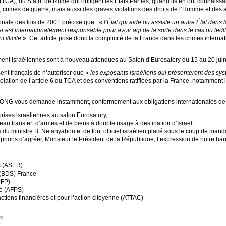
CA), du Statut de Rome qui obligent les États Parties, quand ils en ont connaissan
 crimes de guerre, mais aussi des graves violations des droits de l’Homme et des at
ionale des lois de 2001 précise que : «
l’État qui aide ou assiste un autre État dans 
ier est internationalement responsable pour avoir agi de la sorte dans le cas où ledi
 illicite
». Cet article pose donc la complicité de la France dans les crimes intern
ment israéliennes sont à nouveau attendues au Salon d’Eurosatory du 15 au 20 jui
ent français de n’autoriser que «
les exposants israéliens qui présenteront des sys
olation de l’article 6 du TCA et des conventions ratifiées par la France, notamment 
 d’ONG vous demande instamment, conformément aux obligations internationales de 
prises israéliennes au salon Eurosatory,
au transfert d’armes et de biens à double usage à destination d’Israël,
ais du ministre B. Netanyahou et de tout officiel israélien placé sous le coup de mand
rions d’agréer, Monsieur le Président de la République, l’expression de notre haut
s (ASER)
 (BDS) France
JFP)
té (AFPS)
actions financières et pour l’action citoyenne (ATTAC)