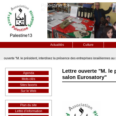
Palestine 13
80
Actualités
Culture
ouverte "M. le président, interdisez la présence des entreprises israéliennes au
Lettre ouverte "M. le 
Agenda
salon Eurosatory"
Mots-clés
Sites favoris
Sur le Web
Plan du site
Lettre d’information