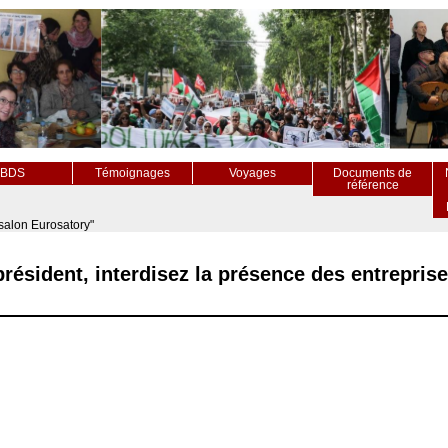
BDS
Témoignages
Voyages
Documents de
référence
 salon Eurosatory"
président, interdisez la présence des entrepris