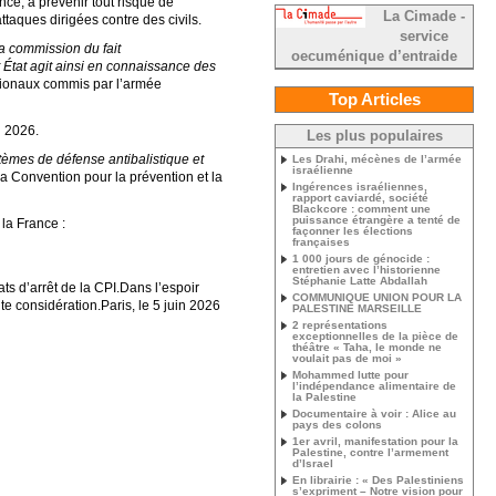
ce, à prévenir tout risque de
La Cimade -
taques dirigées contre des civils.
service
la commission du fait
oecuménique d’entraide
t État agit ainsi en connaissance des
ationaux commis par l’armée
Top Articles
n 2026.
Les plus populaires
tèmes de défense antibalistique et
Les Drahi, mécènes de l’armée
israélienne
la Convention pour la prévention et la
Ingérences israéliennes,
rapport caviardé, société
Blackcore : comment une
puissance étrangère a tenté de
la France :
façonner les élections
françaises
1 000 jours de génocide :
entretien avec l’historienne
Stéphanie Latte Abdallah
ats d’arrêt de la CPI.Dans l’espoir
COMMUNIQUE UNION POUR LA
e considération.Paris, le 5 juin 2026
PALESTINE MARSEILLE
2 représentations
exceptionnelles de la pièce de
théâtre « Taha, le monde ne
voulait pas de moi »
Mohammed lutte pour
l’indépendance alimentaire de
la Palestine
Documentaire à voir : Alice au
pays des colons
1er avril, manifestation pour la
Palestine, contre l’armement
d’Israel
En librairie : « Des Palestiniens
s’expriment – Notre vision pour