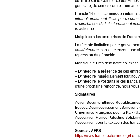
du Traité sur le Commerce des Armes (T
génocide, de crimes contre l’humanité,
L’article 16 de la commission internat
internationalement illicite par ce dern
circonstances du fait internationalement
israélienne.
Malgré cela les entreprises de l’arme
La récente limitation par le gouvernem
antiaérienne
» constitue encore une vi
répression du génocide.
Monsieur le Président notre collectif
– D’interdire la présence de ces entre
– D’interdire immédiatement tout nouve
– D’interdire le vol dans le ciel franç
d’une prochaine rencontre, nous vous p
Signataires
:
Action Sécurité Ethique Républicaine
Boycott Désinvestissement Sanctions
Union juive Française pour la Paix (U
Association France Palestine Solidari
Association pour la taxation des trans
Source : AFPS
https://www.france-palestine.org/Le...