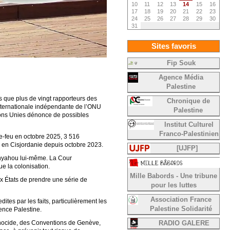
10
11
12
13
14
15
16
17
18
19
20
21
22
23
24
25
26
27
28
29
30
31
Sites favoris
Fip Souk
Agence Média
Palestine
es que plus de vingt rapporteurs des
Chronique de
internationale indépendante de l’ONU
Palestine
ions Unies dénonce de possibles
Institut Culturel
Franco-Palestinien
le-feu en octobre 2025, 3 516
s en Cisjordanie depuis octobre 2023.
[UJFP]
tanyahou lui-même. La Cour
ue la colonisation.
Mille Babords - Une tribune
x États de prendre une série de
pour les luttes
Association France
tes par les faits, particulièrement les
Palestine Solidarité
ence Palestine.
génocide, des Conventions de Genève,
RADIO GALERE