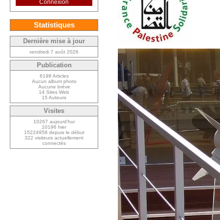
Connexion
Statistiques
Dernière mise à jour
vendredi 7 août 2026
Publication
6198 Articles
Aucun album photo
Aucune brève
14 Sites Web
15 Auteurs
Visites
10267 aujourd’hui
10196 hier
15224958 depuis le début
322 visiteurs actuellement
connectés