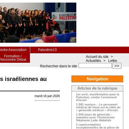
Notre Association
Palestine13
Formation /
Accueil du site
>
Rencontre Débat
Actualités
>
Lettre
>>
Rechercher dans le site
es israéliennes au
Navigation
Articles de la rubrique
1er avril, manifestation pour la
mardi 16 juin 2026
Palestine, contre l’armement
d’Israel
1 581 martyrs... Le personnel
médical de Gaza est la cible du
« génocide médical » d’Israël.
1 000 jours de génocide :
entretien avec l’historienne
Stéphanie Latte Abdallah
2 représentations
exceptionnelles de la pièce de