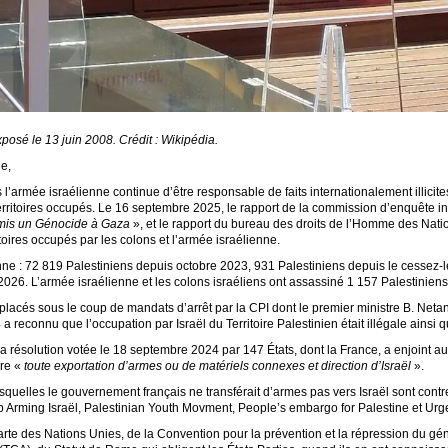
osé le 13 juin 2008. Crédit : Wikipédia.
e,
l’armée israélienne continue d’être responsable de faits internationalement illicit
rritoires occupés. Le 16 septembre 2025, le rapport de la commission d’enquête 
is un Génocide à Gaza
», et le rapport du bureau des droits de l’Homme des Nat
toires occupés par les colons et l’armée israélienne.
nne : 72 819 Palestiniens depuis octobre 2023, 931 Palestiniens depuis le cessez-
026. L’armée israélienne et les colons israéliens ont assassiné 1 157 Palestinien
é placés sous le coup de mandats d’arrêt par la CPI dont le premier ministre B. Ne
4 a reconnu que l’occupation par Israël du Territoire Palestinien était illégale ainsi q
 résolution votée le 18 septembre 2024 par 147 États, dont la France, a enjoint au
ire «
toute exportation d’armes ou de matériels connexes et direction d’Israël
».
uelles le gouvernement français ne transférait d’armes pas vers Israël sont contredi
rming Israël, Palestinian Youth Movment, People’s embargo for Palestine et Urg
harte des Nations Unies, de la Convention pour la prévention et la répression du 