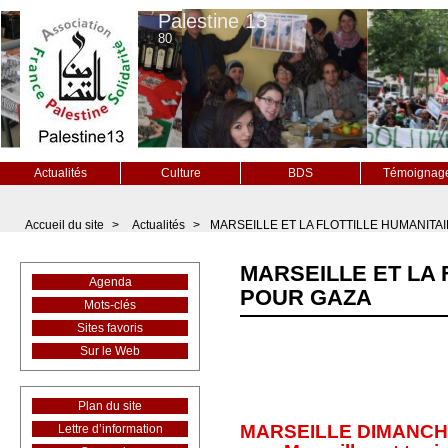
Palestine 13
80
Actualités
Culture
BDS
Témoignag
Accueil du site
>
Actualités
>
MARSEILLE ET LA FLOTTILLE HUMANITA
MARSEILLE ET LA 
Agenda
POUR GAZA
Mots-clés
Sites favoris
Sur le Web
Plan du site
MARSEILLE DIMANCHE 3
Lettre d’information