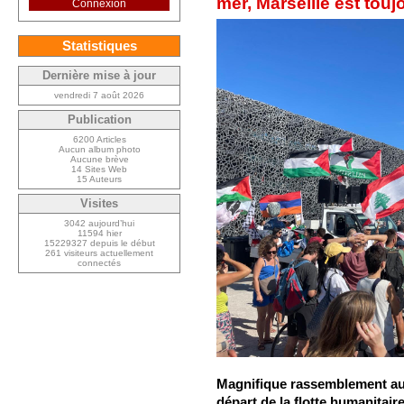
mer, Marseille est touj
Connexion
Statistiques
Dernière mise à jour
vendredi 7 août 2026
Publication
6200 Articles
Aucun album photo
Aucune brève
14 Sites Web
15 Auteurs
Visites
3042 aujourd’hui
11594 hier
15229327 depuis le début
261 visiteurs actuellement
connectés
Magnifique rassemblement a
départ de la flotte humanitair