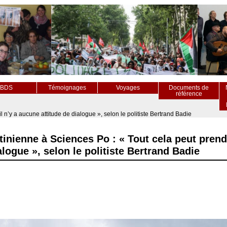
BDS
Témoignages
Voyages
Documents de
référence
l n’y a aucune attitude de dialogue », selon le politiste Bertrand Badie
inienne à Sciences Po : « Tout cela peut prendr
logue », selon le politiste Bertrand Badie