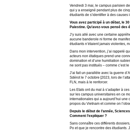
Vendredi 3 mai, le campus parisien de 
qui y a enseigné pendant plus de cinqu
étudiants de s’identifier à des causes
Vous avez participé à un débat, le 30 
Palestine. Qu’avez-vous pensé des 
J’y suis allé avec une certaine appré
aucune banderole ni forme de manifesta
étudiants n’étaient jamais violentes, m
Dans mon intervention, j’ai rappelé qu
acteurs non étatiques prend une connot
domination et d’une humiliation subies,
ne sont pas institués – comme c’est le 
J’ai fait un parallèle avec la guerre d
Sdérot le 7 octobre [2023, lors de l’a
FLN, mais à le renforcer.
Les Etats ont du mal à s’adapter à ce
sur les campus universitaires en ce m
internationales qui a aujourd’hui une 
propos du Vietnam et comme on l’obs
Depuis le début de l’année, Sciences
Comment l’expliquer ?
Sans connaître ces différents dossiers
Po et que je rencontre des étudiants. 