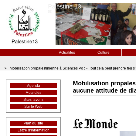
Palestine 13
80
Actualités
Culture
>
Mobilisation propalestinienne à Sciences Po : « Tout cela peut prendre feu s’i
Mobilisation propalest
Agenda
aucune attitude de dia
Mots-clés
Sites favoris
Sur le Web
Plan du site
Lettre d’information