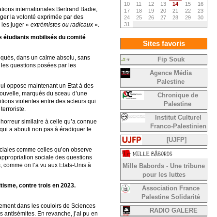
10
11
12
13
14
15
16
ations internationales Bertrand Badie,
17
18
19
20
21
22
23
liger la volonté exprimée par des
24
25
26
27
28
29
30
 les juger «
extrémistes ou radicaux
».
31
s étudiants mobilisés du comité
Sites favoris
liqués, dans un calme absolu, sans
Fip Souk
 les questions posées par les
Agence Média
Palestine
 qui oppose maintenant un Etat à des
e nouvelle, marqués du sceau d’une
Chronique de
itions violentes entre des acteurs qui
Palestine
erroriste.
Institut Culturel
e horreur similaire à celle qu’a connue
Franco-Palestinien
 qui a abouti non pas à éradiquer le
[UJFP]
sociales comme celles qu’on observe
appropriation sociale des questions
s, comme on l’a vu aux Etats-Unis à
Mille Babords - Une tribune
pour les luttes
tisme, contre trois en 2023.
Association France
Palestine Solidarité
nnement dans les couloirs de Sciences
RADIO GALERE
 antisémites. En revanche, j’ai pu en