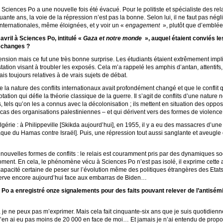
Sciences Po a une nouvelle fois été évacué. Pour le politiste et spécialiste des rel
ante ans, la voie de la répression n’est pas la bonne. Selon lui, il ne faut pas nég
 internationales, même éloignées, et y voir un «
engagement
», plutôt que d’emblée
avril à Sciences Po, intitulé «
Gaza et notre monde
», auquel étaient conviés le
échanges ?
hension mais ce fut une très bonne surprise. Les étudiants étaient extrêmement imp
tion visant à troubler les exposés. Cela m’a rappelé les amphis d’antan, attentifs,
ais toujours relatives à de vrais sujets de débat.
e la nature des conflits internationaux avait profondément changé et que le conflit
ation qui défie la théorie classique de la guerre. Il s’agit de conflits d’une natur
 tels qu’on les a connus avec la décolonisation ; ils mettent en situation des oppos
cas des organisations palestiniennes – et qui dérivent vers des formes de violence t
’Algérie : à Philippeville [Skikda aujourd’hui], en 1955, il y a eu des massacres d’un
ttaque du Hamas contre Israël]. Puis, une répression tout aussi sanglante et aveugle
s nouvelles formes de conflits : le relais est couramment pris par des dynamiques 
oment. En cela, le phénomène vécu à Sciences Po n’est pas isolé, il exprime cette 
capacité certaine de peser sur l’évolution même des politiques étrangères des Etat
erve encore aujourd’hui face aux embarras de Biden…
 Po a enregistré onze signalements pour des faits pouvant relever de l’antisémi
, je ne peux pas m’exprimer. Mais cela fait cinquante-six ans que je suis quotidie
J’en ai eu pas moins de 20 000 en face de moi… Et jamais je n’ai entendu de propos