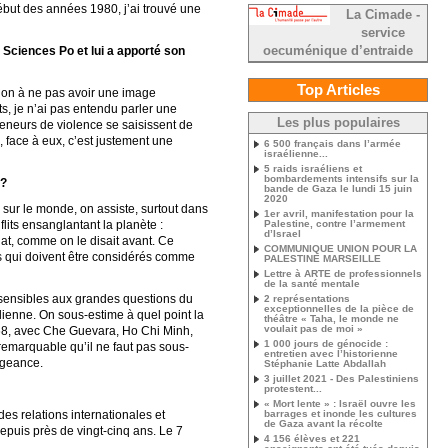
ébut des années 1980, j’ai trouvé une
La Cimade -
service
 Sciences Po et lui a apporté son
oecuménique d’entraide
Top Articles
ntion à ne pas avoir une image
ts, je n’ai pas entendu parler une
Les plus populaires
reneurs de violence se saisissent de
, face à eux, c’est justement une
6 500 français dans l’armée
israélienne...
5 raids israéliens et
bombardements intensifs sur la
 ?
bande de Gaza le lundi 15 juin
2020
 sur le monde, on assiste, surtout dans
1er avril, manifestation pour la
lits ensanglantant la planète :
Palestine, contre l’armement
d’Israel
dat, comme on le disait avant. Ce
COMMUNIQUE UNION POUR LA
ts qui doivent être considérés comme
PALESTINE MARSEILLE
Lettre à ARTE de professionnels
de la santé mentale
s sensibles aux grandes questions du
2 représentations
exceptionnelles de la pièce de
dienne. On sous-estime à quel point la
théâtre « Taha, le monde ne
voulait pas de moi »
968, avec Che Guevara, Ho Chi Minh,
1 000 jours de génocide :
remarquable qu’il ne faut pas sous-
entretien avec l’historienne
égeance.
Stéphanie Latte Abdallah
3 juillet 2021 - Des Palestiniens
protestent...
« Mort lente » : Israël ouvre les
es relations internationales et
barrages et inonde les cultures
de Gaza avant la récolte
 depuis près de vingt-cinq ans. Le 7
4 156 élèves et 221