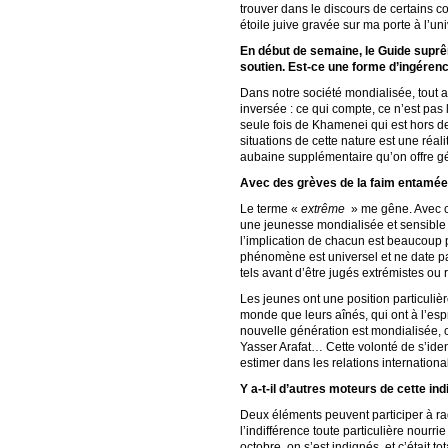
trouver dans le discours de certains c
étoile juive gravée sur ma porte à l’un
En début de semaine, le Guide suprêm
soutien. Est-ce une forme d’ingérenc
Dans notre société mondialisée, tout a
inversée : ce qui compte, ce n’est pas
seule fois de Khamenei qui est hors de
situations de cette nature est une réal
aubaine supplémentaire qu’on offre g
Avec des grèves de la faim entamées
Le terme «
extrême
» me gêne. Avec ce
une jeunesse mondialisée et sensible à 
l’implication de chacun est beaucoup pl
phénomène est universel et ne date pa
tels avant d’être jugés extrémistes ou 
Les jeunes ont une position particuliè
monde que leurs aînés, qui ont à l’esp
nouvelle génération est mondialisée,
Yasser Arafat… Cette volonté de s’iden
estimer dans les relations internatio
Y a-t-il d’autres moteurs de cette ind
Deux éléments peuvent participer à rad
l’indifférence toute particulière nourr
octobre, on s’est indignés, et c’était 