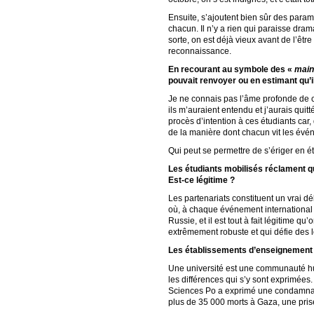
Ensuite, s’ajoutent bien sûr des paramè
chacun. Il n’y a rien qui paraisse dram
sorte, on est déjà vieux avant de l’êtr
reconnaissance.
En recourant au symbole des «
main
pouvait renvoyer ou en estimant qu’
Je ne connais pas l’âme profonde de c
ils m’auraient entendu et j’aurais quit
procès d’intention à ces étudiants car,
de la manière dont chacun vit les événe
Qui peut se permettre de s’ériger en é
Les étudiants mobilisés réclament qu
Est-ce légitime ?
Les partenariats constituent un vrai
où, à chaque événement international 
Russie, et il est tout à fait légitime 
extrêmement robuste et qui défie des lo
Les établissements d’enseignement su
Une université est une communauté hu
les différences qui s’y sont exprimées.
Sciences Po a exprimé une condamnatio
plus de 35 000 morts à Gaza, une prise