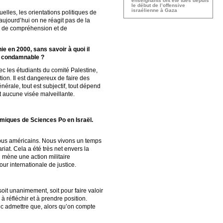
enseignants ont été tués depuis
le début de l’offensive
israélienne à Gaza
elles, les orientations politiques de
 aujourd’hui on ne réagit pas de la
ue, de compréhension et de
ie en 2000, sans savoir à quoi il
ce condamnable ?
c les étudiants du comité Palestine,
tion. Il est dangereux de faire des
érale, tout est subjectif, tout dépend
it aucune visée malveillante.
émiques de Sciences Po en Israël.
pus américains. Nous vivons un temps
at. Cela a été très net envers la
ui mène une action militaire
our internationale de justice.
t unanimement, soit pour faire valoir
 réfléchir et à prendre position.
nc admettre que, alors qu’on compte