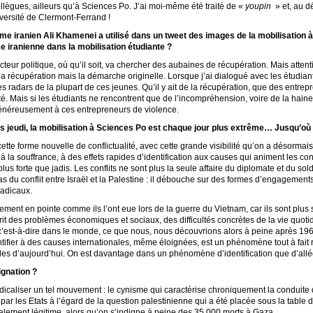
ollègues, ailleurs qu’à Sciences Po. J’ai moi-même été traité de «
youpin
» et, au d
iversité de Clermont-Ferrand !
e iranien Ali Khamenei a utilisé dans un tweet des images de la mobilisation à
e iranienne dans la mobilisation étudiante ?
cteur politique, où qu’il soit, va chercher des aubaines de récupération. Mais atte
 la récupération mais la démarche originelle. Lorsque j’ai dialogué avec les étudian
s radars de la plupart de ces jeunes. Qu’il y ait de la récupération, que des entrep
ité. Mais si les étudiants ne rencontrent que de l’incompréhension, voire de la haine
énéreusement à ces entrepreneurs de violence.
 jeudi, la mobilisation à Sciences Po est chaque jour plus extrême… Jusqu’où
tte forme nouvelle de conflictualité, avec cette grande visibilité qu’on a désormais
la souffrance, à des effets rapides d’identification aux causes qui animent les conf
us forte que jadis. Les conflits ne sont plus la seule affaire du diplomate et du sol
s du conflit entre Israël et la Palestine : il débouche sur des formes d’engagemen
radicaux.
rement en pointe comme ils l’ont eue lors de la guerre du Vietnam, car ils sont plu
rit des problèmes économiques et sociaux, des difficultés concrètes de la vie quoti
 c’est-à-dire dans le monde, ce que nous, nous découvrions alors à peine après 1
tifier à des causes internationales, même éloignées, est un phénomène tout à fait 
nales d’aujourd’hui. On est davantage dans un phénomène d’identification que d’all
ignation ?
icaliser un tel mouvement : le cynisme qui caractérise chroniquement la conduite d
ie par les Etats à l’égard de la question palestinienne qui a été placée sous la table
totalement légitime, alors qu’on s’indigne à peine des 35 000 morts à Gaza.