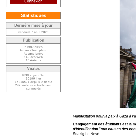
Connexion
Statistiques
Dernière mise à jour
vendredi 7 août 2026
Publication
6198 Articles
Aucun album photo
Aucune brève
14 Sites Web
15 Auteurs
Visites
1830 aujourd’hui
10196 hier
15216521 depuis le début
247 visiteurs actuellement
connectés
Manifestation pour la paix à Gaza à
L’engagement des étudiants est la m
d’identification
"
aux causes des conf
Soazig Le Nevé