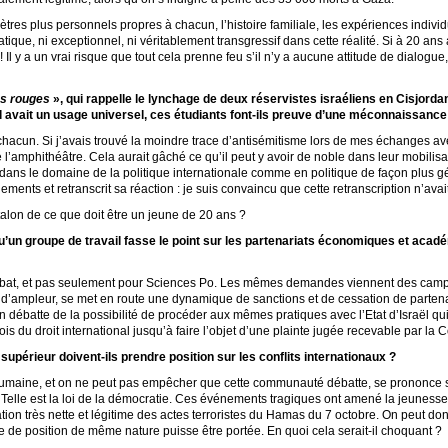
tres plus personnels propres à chacun, l’histoire familiale, les expériences individu
atique, ni exceptionnel, ni véritablement transgressif dans cette réalité. Si à 20 ans
e ! Il y a un vrai risque que tout cela prenne feu s’il n’y a aucune attitude de dialog
s rouges
», qui rappelle le lynchage de deux réservistes israéliens en Cisjordan
il avait un usage universel, ces étudiants font-ils preuve d’une méconnaissan
hacun. Si j’avais trouvé la moindre trace d’antisémitisme lors de mes échanges ave
té l’amphithéâtre. Cela aurait gâché ce qu’il peut y avoir de noble dans leur mobilisa
 dans le domaine de la politique internationale comme en politique de façon plus gén
ments et retranscrit sa réaction : je suis convaincu que cette retranscription n’ava
talon de ce que doit être un jeune de 20 ans ?
’un groupe de travail fasse le point sur les partenariats économiques et acad
 débat, et pas seulement pour Sciences Po. Les mêmes demandes viennent des cam
d’ampleur, se met en route une dynamique de sanctions et de cessation de partenari
qu’on débatte de la possibilité de procéder aux mêmes pratiques avec l’Etat d’Israël q
is du droit international jusqu’à faire l’objet d’une plainte jugée recevable par la C
périeur doivent-ils prendre position sur les conflits internationaux ?
maine, et on ne peut pas empêcher que cette communauté débatte, se prononce soi
 Telle est la loi de la démocratie. Ces événements tragiques ont amené la jeunesse à
n très nette et légitime des actes terroristes du Hamas du 7 octobre. On peut do
 de position de même nature puisse être portée. En quoi cela serait-il choquant ?