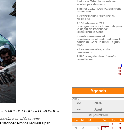
théâtre « Taha, le monde ne
voulait pas de moi »
3 juillet 2021 - Des Palestiniens
protestent...
3 événements Palestine du
week-end
4 156 élèves et 221
enseignants ont été tués depuis
le début de l’offensive
israélienne à Gaza
5 raids israéliens et
bombardements intensifs sur la
bande de Gaza le lundi 15 juin
2020
« Les universités, voilà
l’ennemi. »
6 500 français dans l’armée
israélienne...
0
10
20
30
...
Agenda
Array
<<
2026
<<
Août
024. JULIEN MUGUET POUR « LE MONDE
»
Aujourd’hui
age dans un phénomène
Lu
Ma
Me
Je
Ve
Sa
Di
 au "Monde"
Propos recueillis par
1
2
3
4
5
6
7
8
9