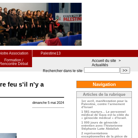
Notre Association
Palestine13
Formation /
Accueil du site
>
Rencontre Débat
Actualités
>>
Rechercher dans le site
e feu s’il n’y a
Navigation
Articles de la rubrique
1er avril, manifestation pour la
dimanche 5 mai 2024
Palestine, contre l’armement
d’Israel
1 581 martyrs... Le personnel
médical de Gaza est la cible du
« génocide médical » d’Israël.
1 000 jours de génocide :
entretien avec l’historienne
Stéphanie Latte Abdallah
2 représentations
exceptionnelles de la pièce de