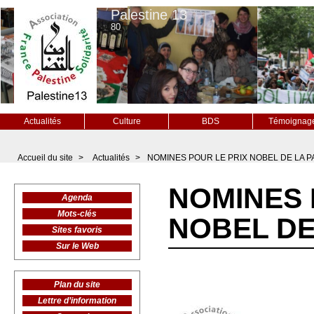
Palestine 13
80
Actualités
Culture
BDS
Témoignag
Accueil du site
>
Actualités
>
NOMINES POUR LE PRIX NOBEL DE LA PAI
NOMINES 
Agenda
Mots-clés
NOBEL DE 
Sites favoris
Sur le Web
Plan du site
Lettre d’information