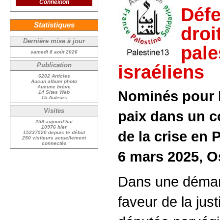
Connexion
Déf
Statistiques
droi
Dernière mise à jour
pale
samedi 8 août 2026
Publication
israéliens
6202 Articles
Aucun album photo
Aucune brève
Nominés pour l
14 Sites Web
15 Auteurs
Visites
paix dans un c
259 aujourd’hui
10976 hier
de la crise en 
15237520 depuis le début
250 visiteurs actuellement
connectés
6 mars 2025, O
Dans une démar
faveur de la just