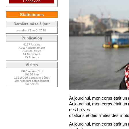
Connexion
Statistiques
Dernière mise à jour
vendredi 7 août 2026
Publication
6197 Articles
Aucun album photo
Aucune brève
14 Sites Web
15 Auteurs
Visites
1375 aujourd’hui
10196 hier
15216066 depuis le début
194 visiteurs actuellement
connectés
Aujourd’hui, mon corps était un
Aujourd’hui, mon corps était un
des brèves
citations et des limites des mots
Aujourd’hui, mon corps était un