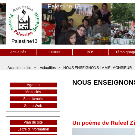
Palestine 13
80
Actualités
Culture
BDS
Témoignag
Accueil du site
>
Actualités
>
NOUS ENSEIGNONS LA VIE, MONSIEUR
NOUS ENSEIGNONS
Agenda
Mots-clés
Sites favoris
Sur le Web
Un poème de Rafeef Z
Plan du site
Lettre d’information