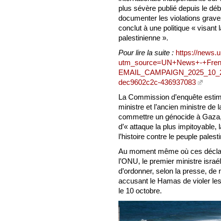
plus sévère publié depuis le déb
documenter les violations grave
conclut à une politique « visant 
palestinienne ».
Pour lire la suite :
https://news.
utm_source=UN+News+-+Fren
EMAIL_CAMPAIGN_2025_10_29
dec9602c2c-436937083
La Commission d’enquête estime
ministre et l’ancien ministre de l
commettre un génocide à Gaza, 
d’« attaque la plus impitoyable, 
l’histoire contre le peuple palesti
Au moment même où ces déclara
l’ONU, le premier ministre isra
d’ordonner, selon la presse, de
accusant le Hamas de violer le
le 10 octobre.