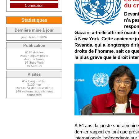
du c
Connexion
Devant 
n’a pas
Statistiques
respon
Dernière mise à jour
Gaza », a-t-elle affirmé mardi
jeudi 6 août 2026
à New York. Cette ancienne ju
Rwanda, qui a longtemps diri
Publication
droits de l’homme, sait ce que
6194 Articles
Aucun album photo
la plus grave que le droit inte
Aucune brève
14 Sites Web
15 Auteurs
Visites
9579 aujourd’hui
5135 hier
15214074 depuis le début
149 visiteurs actuellement
connectés
À 84 ans, la juriste sud-africain
dernier rapport en tant que pré
internationale indépendante sur l