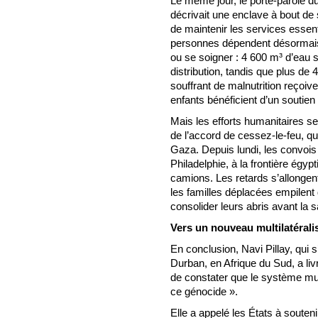
Le même jour, le porte-parole d
décrivait une enclave à bout de 
de maintenir les services essent
personnes dépendent désormais de
ou se soigner : 4 600 m³ d’eau 
distribution, tandis que plus de
souffrant de malnutrition reçoiv
enfants bénéficient d’un soutien 
Mais les efforts humanitaires s
de l’accord de cessez-le-feu, qu
Gaza. Depuis lundi, les convois
Philadelphie, à la frontière égy
camions. Les retards s’allongent, 
les familles déplacées empilent
consolider leurs abris avant la s
Vers un nouveau multilatéral
En conclusion, Navi Pillay, qui 
Durban, en Afrique du Sud, a liv
de constater que le système mult
ce génocide ».
Elle a appelé les États à souten