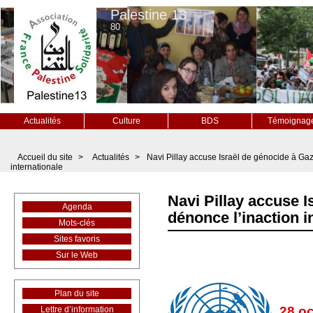
Palestine 13
80
Actualités
Culture
BDS
Témoignag
Accueil du site
>
Actualités
>
Navi Pillay accuse Israël de génocide à Gaz
internationale
Navi Pillay accuse I
Agenda
dénonce l’inaction i
Mots-clés
Sites favoris
Sur le Web
Plan du site
28 oc
Lettre d’information