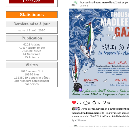
Connexion
Statistiques
Dernière mise à jour
samedi 8 août 2026
Publication
6202 Articles
Aucun album photo
Aucune brève
14 Sites Web
15 Auteurs
Visites
1678 aujourd’hui
10976 hier
15238939 depuis le début
285 visiteurs actuellement
connectés