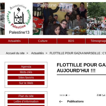
Palestine 13
80
Actualités
Culture
BDS
Témoignag
Accueil du site
>
Actualités
>
FLOTTILLE POUR GAZA A MARSEILLE : C’
FLOTTILLE POUR GAZ
Agenda
AUJOURD’HUI !!!
Mots-clés
Sites favoris
Sur le Web
Plan du site
Lettre d’information