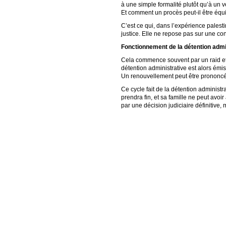
à une simple formalité plutôt qu’à un 
Et comment un procès peut-il être équ
C’est ce qui, dans l’expérience palesti
justice. Elle ne repose pas sur une co
Fonctionnement de la détention admi
Cela commence souvent par un raid et u
détention administrative est alors émi
Un renouvellement peut être prononcé
Ce cycle fait de la détention adminis
prendra fin, et sa famille ne peut avoi
par une décision judiciaire définitive