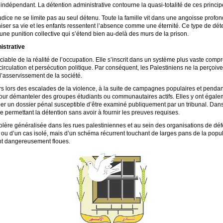
indépendant. La détention administrative contourne la quasi-totalité de ces princip
udice ne se limite pas au seul détenu. Toute la famille vit dans une angoisse profo
ser sa vie et les enfants ressentent l’absence comme une éternité. Ce type de détent
ne punition collective qui s’étend bien au-delà des murs de la prison.
istrative
ciable de la réalité de l’occupation. Elle s’inscrit dans un système plus vaste compr
de circulation et persécution politique. Par conséquent, les Palestiniens ne la perç
’asservissement de la société.
rs lors des escalades de la violence, à la suite de campagnes populaires et pendan
our démanteler des groupes étudiants ou communautaires actifs. Elles y ont égaleme
er un dossier pénal susceptible d’être examiné publiquement par un tribunal. Dans 
le permettant la détention sans avoir à fournir les preuves requises.
olère généralisée dans les rues palestiniennes et au sein des organisations de déf
du ou d’un cas isolé, mais d’un schéma récurrent touchant de larges pans de la popu
ent dangereusement floues.