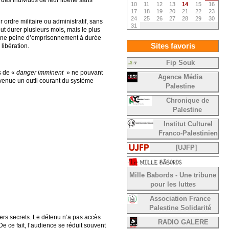
10
11
12
13
14
15
16
17
18
19
20
21
22
23
24
25
26
27
28
29
30
ordre militaire ou administratif, sans
31
ut durer plusieurs mois, mais le plus
n une peine d’emprisonnement à durée
Sites favoris
libération.
Fip Souk
s de «
danger imminent
» ne pouvant
Agence Média
devenue un outil courant du système
Palestine
Chronique de
Palestine
Institut Culturel
Franco-Palestinien
[UJFP]
Mille Babords - Une tribune
pour les luttes
Association France
Palestine Solidarité
iers secrets. Le détenu n’a pas accès
RADIO GALERE
 ce fait, l’audience se réduit souvent