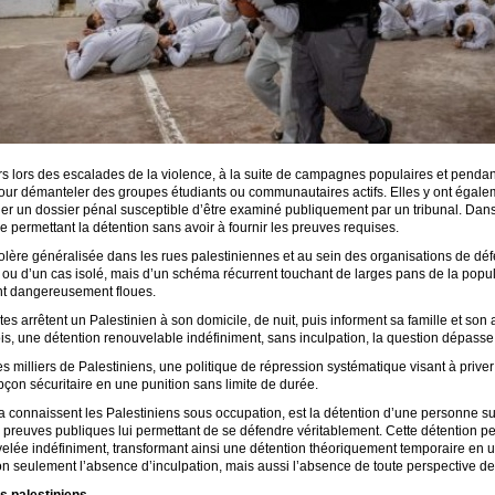
rs lors des escalades de la violence, à la suite de campagnes populaires et pendan
our démanteler des groupes étudiants ou communautaires actifs. Elles y ont égaleme
r un dossier pénal susceptible d’être examiné publiquement par un tribunal. Dans d
le permettant la détention sans avoir à fournir les preuves requises.
olère généralisée dans les rues palestiniennes et au sein des organisations de déf
du ou d’un cas isolé, mais d’un schéma récurrent touchant de larges pans de la popu
ent dangereusement floues.
es arrêtent un Palestinien à son domicile, de nuit, puis informent sa famille et son 
is, une détention renouvelable indéfiniment, sans inculpation, la question dépasse 
s milliers de Palestiniens, une politique de répression systématique visant à priver
çon sécuritaire en une punition sans limite de durée.
la connaissent les Palestiniens sous occupation, est la détention d’une personne sur 
e preuves publiques lui permettant de se défendre véritablement. Cette détention pe
velée indéfiniment, transformant ainsi une détention théoriquement temporaire e
on seulement l’absence d’inculpation, mais aussi l’absence de toute perspective de 
es palestiniens