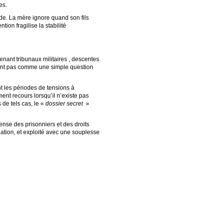
es.
nde. La mère ignore quand son fils
ion fragilise la stabilité
enant tribunaux militaires , descentes
oivent pas comme une simple question
t les périodes de tensions à
nt recours lorsqu’il n’existe pas
de tels cas, le «
dossier secret
»
ense des prisonniers et des droits
lation, et exploité avec une souplesse