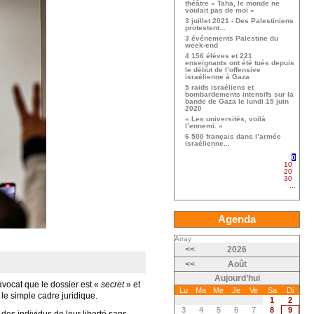
théâtre « Taha, le monde ne
voulait pas de moi »
3 juillet 2021 - Des Palestiniens
protestent...
3 événements Palestine du
week-end
4 156 élèves et 221
enseignants ont été tués depuis
le début de l’offensive
israélienne à Gaza
5 raids israéliens et
bombardements intensifs sur la
bande de Gaza le lundi 15 juin
2020
« Les universités, voilà
l’ennemi. »
6 500 français dans l’armée
israélienne...
0
10
20
30
...
Agenda
Array
<<
2026
<<
Août
Aujourd’hui
 avocat que le dossier est «
secret
» et
Lu
Ma
Me
Je
Ve
Sa
Di
le simple cadre juridique.
1
2
3
4
5
6
7
8
9
 des individus de leur liberté sans