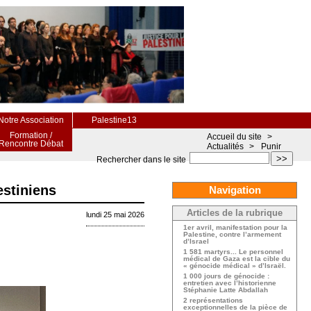
Notre Association
Palestine13
Formation /
Accueil du site
>
Rencontre Débat
Actualités
>
Punir
>>
Rechercher dans le site
estiniens
Navigation
Articles de la rubrique
lundi 25 mai 2026
1er avril, manifestation pour la
Palestine, contre l’armement
d’Israel
1 581 martyrs... Le personnel
médical de Gaza est la cible du
« génocide médical » d’Israël.
1 000 jours de génocide :
entretien avec l’historienne
Stéphanie Latte Abdallah
2 représentations
exceptionnelles de la pièce de