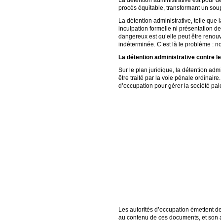
procès équitable, transformant un soup
La détention administrative, telle que 
inculpation formelle ni présentation d
dangereux est qu’elle peut être renou
indéterminée. C’est là le problème : n
La détention administrative contre l
Sur le plan juridique, la détention adm
être traité par la voie pénale ordinair
d’occupation pour gérer la société pale
Les autorités d’occupation émettent de
au contenu de ces documents, et son av