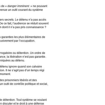
s de «
danger imminent
» ne pouvant
devenue un outil courant du système
iers secrets. Le détenu n’a pas accès
 ce fait, l’audience se réduit souvent
n dont il n’a pas pris connaissance ?
es garanties les plus élémentaires de
lusivement par l’occupation.
rrogatoire ou détention. Un ordre de
ce, la libération n’est pas garantie.
uniquées au détenu.
 détenu ignore quand son calvaire
on. Il ne s’agit pas d’un temps régi
t moment.
es prisonniers libérés et des
 outil de contrôle politique et social,
e détention. Tout système se voulant
n discuter et le droit à une défense