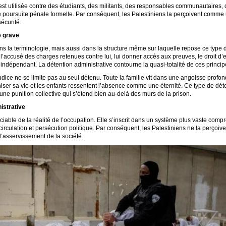
t utilisée contre des étudiants, des militants, des responsables communautaires, d
e poursuite pénale formelle. Par conséquent, les Palestiniens la perçoivent comme un
écurité.
e grave
 la terminologie, mais aussi dans la structure même sur laquelle repose ce type d
 l’accusé des charges retenues contre lui, lui donner accès aux preuves, le droit d’e
indépendant. La détention administrative contourne la quasi-totalité de ces princip
udice ne se limite pas au seul détenu. Toute la famille vit dans une angoisse profo
ser sa vie et les enfants ressentent l’absence comme une éternité. Ce type de détent
ne punition collective qui s’étend bien au-delà des murs de la prison.
istrative
ciable de la réalité de l’occupation. Elle s’inscrit dans un système plus vaste compr
de circulation et persécution politique. Par conséquent, les Palestiniens ne la perç
’asservissement de la société.