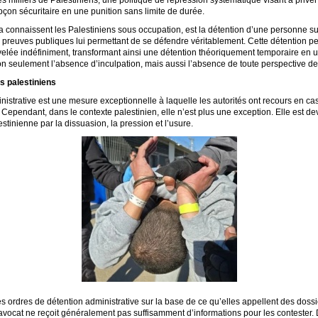
çon sécuritaire en une punition sans limite de durée.
la connaissent les Palestiniens sous occupation, est la détention d’une personne sur 
e preuves publiques lui permettant de se défendre véritablement. Cette détention pe
velée indéfiniment, transformant ainsi une détention théoriquement temporaire e
on seulement l’absence d’inculpation, mais aussi l’absence de toute perspective de 
es palestiniens
inistrative est une mesure exceptionnelle à laquelle les autorités ont recours en ca
e. Cependant, dans le contexte palestinien, elle n’est plus une exception. Elle est 
stinienne par la dissuasion, la pression et l’usure.
s ordres de détention administrative sur la base de ce qu’elles appellent des doss
ocat ne reçoit généralement pas suffisamment d’informations pour les contester. De