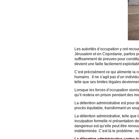
Les autorités d’occupation y ont recou
Jérusalem et en Cisjordanie, parfois p
suffisamment de preuves pour constitue
devient une faille facilement exploitab
C’est précisément ce qui alimente la c
humains . Il ne s’agit pas d’un indivi
telle que ses limites légales devienn
Lorsque les forces d’occupation sionist
qu’il restera en prison pendant des mo
La détention administrative est pour de
procès équitable, transformant un soup
La détention administrative, telle que 
inculpation formelle ni présentation d
dangereux est qu’elle peut être renou
indéterminée. C’est là le problème : n
La détention administrative contre l