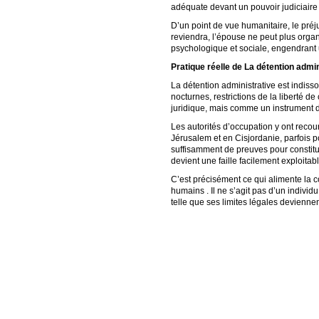
adéquate devant un pouvoir judiciaire 
D’un point de vue humanitaire, le préj
reviendra, l’épouse ne peut plus organi
psychologique et sociale, engendrant u
Pratique réelle de La détention admin
La détention administrative est indisso
nocturnes, restrictions de la liberté 
juridique, mais comme un instrument d
Les autorités d’occupation y ont recou
Jérusalem et en Cisjordanie, parfois p
suffisamment de preuves pour constitu
devient une faille facilement exploitab
C’est précisément ce qui alimente la c
humains . Il ne s’agit pas d’un indivi
telle que ses limites légales devienn