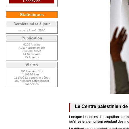
Connexion
Statistiques
Dernière mise à jour
samedi 8 août 2026
Publication
6205 Articles
Aucun album photo
Aucune brève
14 Sites Web
15 Auteurs
Visites
2951 aujourd’hui
10976 hier
15240212 depuis le début
163 visiteurs actuellement
connectés
Le Centre palestinien de 
Lorsque les forces d’occupation sionist
qu’il restera en prison pendant des mo
La détention administrative est pour de