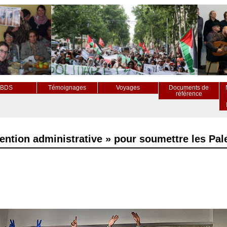
BDS
Témoignages
Voyages
Documents de
référence
ention administrative » pour soumettre les Pal