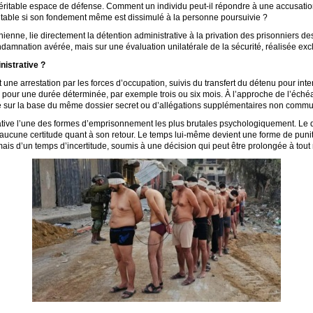
véritable espace de défense. Comment un individu peut-il répondre à une accusatio
itable si son fondement même est dissimulé à la personne poursuivie ?
nienne, lie directement la détention administrative à la privation des prisonniers d
ndamnation avérée, mais sur une évaluation unilatérale de la sécurité, réalisée exc
nistrative ?
ne arrestation par les forces d’occupation, suivis du transfert du détenu pour inte
s pour une durée déterminée, par exemple trois ou six mois. À l’approche de l’échéan
 sur la base du même dossier secret ou d’allégations supplémentaires non comm
trative l’une des formes d’emprisonnement les plus brutales psychologiquement. Le
r aucune certitude quant à son retour. Le temps lui-même devient une forme de puniti
, mais d’un temps d’incertitude, soumis à une décision qui peut être prolongée à tou