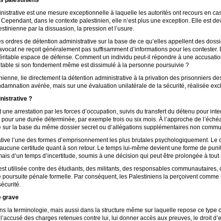
inistrative est une mesure exceptionnelle à laquelle les autorités ont recours en ca
e. Cependant, dans le contexte palestinien, elle n’est plus une exception. Elle est 
stinienne par la dissuasion, la pression et l’usure.
s ordres de détention administrative sur la base de ce qu’elles appellent des doss
ocat ne reçoit généralement pas suffisamment d’informations pour les contester. De
véritable espace de défense. Comment un individu peut-il répondre à une accusatio
itable si son fondement même est dissimulé à la personne poursuivie ?
nienne, lie directement la détention administrative à la privation des prisonniers d
ndamnation avérée, mais sur une évaluation unilatérale de la sécurité, réalisée exc
nistrative ?
ne arrestation par les forces d’occupation, suivis du transfert du détenu pour inte
s pour une durée déterminée, par exemple trois ou six mois. À l’approche de l’échéan
 sur la base du même dossier secret ou d’allégations supplémentaires non comm
trative l’une des formes d’emprisonnement les plus brutales psychologiquement. Le
r aucune certitude quant à son retour. Le temps lui-même devient une forme de puniti
, mais d’un temps d’incertitude, soumis à une décision qui peut être prolongée à tou
t utilisée contre des étudiants, des militants, des responsables communautaires, d
e poursuite pénale formelle. Par conséquent, les Palestiniens la perçoivent comme un
écurité.
e grave
 la terminologie, mais aussi dans la structure même sur laquelle repose ce type d
 l’accusé des charges retenues contre lui, lui donner accès aux preuves, le droit d’e