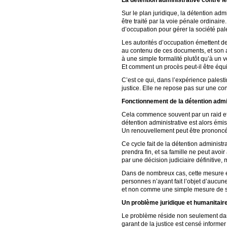
Sur le plan juridique, la détention adm
être traité par la voie pénale ordinair
d’occupation pour gérer la société pale
Les autorités d’occupation émettent de
au contenu de ces documents, et son av
à une simple formalité plutôt qu’à un 
Et comment un procès peut-il être équ
C’est ce qui, dans l’expérience palesti
justice. Elle ne repose pas sur une co
Fonctionnement de la détention admi
Cela commence souvent par un raid et u
détention administrative est alors émi
Un renouvellement peut être prononcé
Ce cycle fait de la détention adminis
prendra fin, et sa famille ne peut avoi
par une décision judiciaire définitive
Dans de nombreux cas, cette mesure es
personnes n’ayant fait l’objet d’aucun
et non comme une simple mesure de s
Un problème juridique et humanitair
Le problème réside non seulement dans
garant de la justice est censé informer