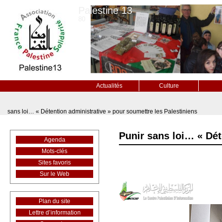
Palestine 13
80
Actualités
Culture
sans loi… « Détention administrative » pour soumettre les Palestiniens
Punir sans loi… « Dét
Agenda
Mots-clés
Sites favoris
Sur le Web
Plan du site
Lettre d’information