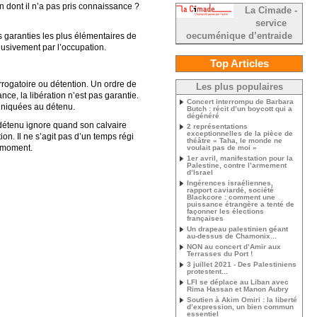
n dont il n’a pas pris connaissance ?
La Cimade -
service
es garanties les plus élémentaires de
oecuménique d’entraide
lusivement par l’occupation.
Top Articles
rrogatoire ou détention. Un ordre de
Les plus populaires
ce, la libération n’est pas garantie.
Concert interrompu de Barbara
uniquées au détenu.
Butch : récit d’un boycott qui a
dégénéré
 détenu ignore quand son calvaire
2 représentations
exceptionnelles de la pièce de
on. Il ne s’agit pas d’un temps régi
théâtre « Taha, le monde ne
t moment.
voulait pas de moi »
1er avril, manifestation pour la
Palestine, contre l’armement
d’Israel
Ingérences israéliennes,
rapport caviardé, société
Blackcore : comment une
puissance étrangère a tenté de
façonner les élections
françaises
Un drapeau palestinien géant
au-dessus de Chamonix...
NON au concert d’Amir aux
Terrasses du Port !
3 juillet 2021 - Des Palestiniens
protestent...
LFI se déplace au Liban avec
Rima Hassan et Manon Aubry
Soutien à Akim Omiri : la liberté
d’expression, un bien commun
essentiel