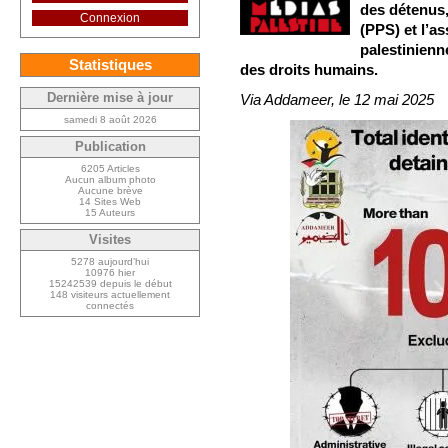
des détenus,
Connexion
(PPS) et l’a
palestinienn
Statistiques
des droits humains.
Dernière mise à jour
Via Addameer, le 12 mai 2025
samedi 8 août 2026
Publication
6205 Articles
Aucun album photo
Aucune brève
14 Sites Web
15 Auteurs
Visites
5278 aujourd’hui
10976 hier
15242539 depuis le début
148 visiteurs actuellement
connectés