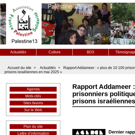
Palestine 13
80
Actualités
Culture
BDS
Témoignag
Accueil du site
>
Actualités
>
Rapport Addameer : « plus de 10 100 prisonn
prisons israéliennes en mai 2025 »
Rapport Addameer : 
Agenda
prisonniers politiqu
Mots-clés
prisons israélienne
Sites favoris
Sur le Web
Plan du site
Dernier rapp
Lettre d’information