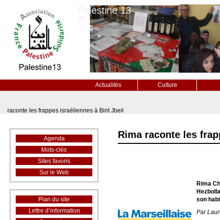
Palestine 13
80
Actualités
Culture
raconte les frappes israéliennes à Bint Jbeil
Rima raconte les frap
Agenda
Mots-clés
Sites favoris
Sur le Web
Rima Cha
Hezbolla
Plan du site
son habi
Lettre d’information
Par Laur