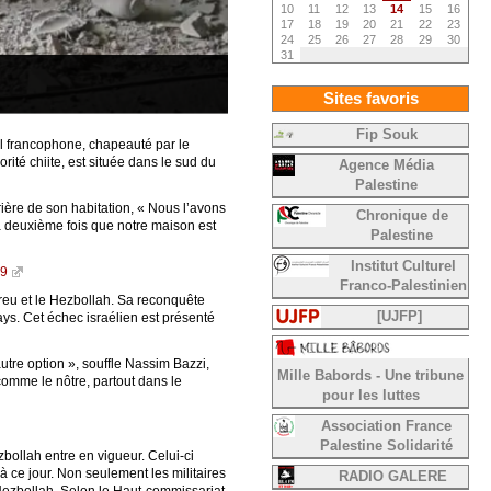
10
11
12
13
14
15
16
17
18
19
20
21
22
23
24
25
26
27
28
29
30
31
Sites favoris
Fip Souk
el francophone, chapeauté par le
rité chiite, est située dans le sud du
Agence Média
Palestine
rrière de son habitation, « Nous l’avons
Chronique de
la deuxième fois que notre maison est
Palestine
Institut Culturel
09
Franco-Palestinien
breu et le Hezbollah. Sa reconquête
[UJFP]
ays. Cet échec israélien est présenté
autre option », souffle Nassim Bazzi,
Mille Babords - Une tribune
 comme le nôtre, partout dans le
pour les luttes
Association France
Palestine Solidarité
bollah entre en vigueur. Celui-ci
à ce jour. Non seulement les militaires
RADIO GALERE