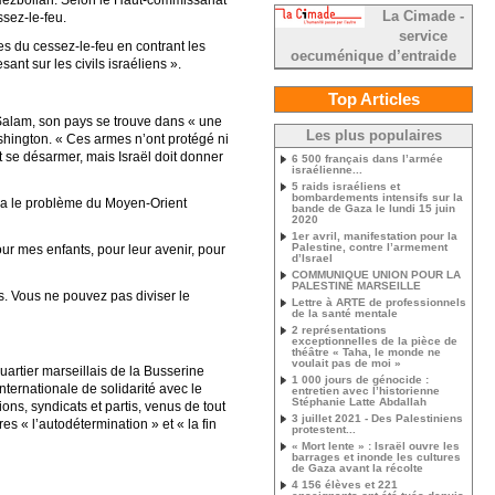
e Hezbollah. Selon le Haut-commissariat
La Cimade -
ssez-le-feu.
service
es du cessez-le-feu en contrant les
oecuménique d’entraide
nt sur les civils israéliens ».
Top Articles
f Salam, son pays se trouve dans « une
Les plus populaires
ashington. « Ces armes n’ont protégé ni
ut se désarmer, mais Israël doit donner
6 500 français dans l’armée
israélienne...
5 raids israéliens et
bombardements intensifs sur la
udra le problème du Moyen-Orient
bande de Gaza le lundi 15 juin
2020
1er avril, manifestation pour la
Palestine, contre l’armement
ur mes enfants, pour leur avenir, pour
d’Israel
COMMUNIQUE UNION POUR LA
PALESTINE MARSEILLE
s. Vous ne pouvez pas diviser le
Lettre à ARTE de professionnels
de la santé mentale
2 représentations
exceptionnelles de la pièce de
théâtre « Taha, le monde ne
voulait pas de moi »
uartier marseillais de la Busserine
1 000 jours de génocide :
nternationale de solidarité avec le
entretien avec l’historienne
Stéphanie Latte Abdallah
ns, syndicats et partis, venus de tout
3 juillet 2021 - Des Palestiniens
es « l’autodétermination » et « la fin
protestent...
« Mort lente » : Israël ouvre les
barrages et inonde les cultures
de Gaza avant la récolte
4 156 élèves et 221