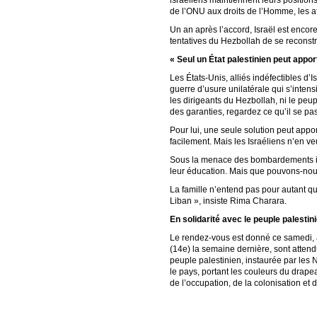
israéliens maintiennent leurs position
de l’ONU aux droits de l’Homme, les at
Un an après l’accord, Israël est encor
tentatives du Hezbollah de se reconstru
« Seul un État palestinien peut apport
Les États-Unis, alliés indéfectibles d
guerre d’usure unilatérale qui s’inten
les dirigeants du Hezbollah, ni le peup
des garanties, regardez ce qu’il se pas
Pour lui, une seule solution peut appo
facilement. Mais les Israéliens n’en ve
Sous la menace des bombardements isra
leur éducation. Mais que pouvons-nous 
La famille n’entend pas pour autant q
Liban », insiste Rima Charara.
En solidarité avec le peuple palestin
Le rendez-vous est donné ce samedi, à 
(14e) la semaine dernière, sont attend
peuple palestinien, instaurée par les 
le pays, portant les couleurs du drapea
de l’occupation, de la colonisation et d