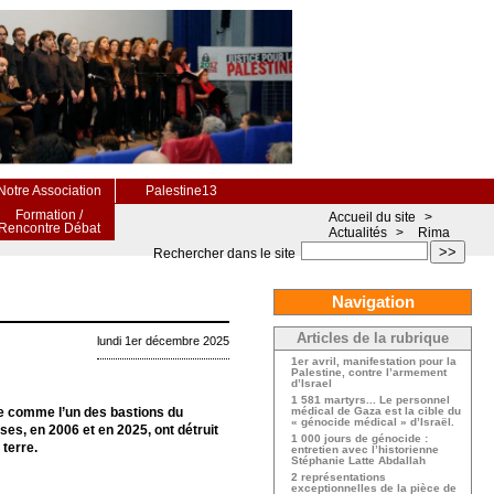
Notre Association
Palestine13
Formation /
Accueil du site
>
Rencontre Débat
Actualités
>
Rima
>>
Rechercher dans le site
Navigation
Articles de la rubrique
lundi 1er décembre 2025
1er avril, manifestation pour la
Palestine, contre l’armement
d’Israel
1 581 martyrs... Le personnel
rée comme l’un des bastions du
médical de Gaza est la cible du
« génocide médical » d’Israël.
es, en 2006 et en 2025, ont détruit
1 000 jours de génocide :
 terre.
entretien avec l’historienne
Stéphanie Latte Abdallah
2 représentations
exceptionnelles de la pièce de