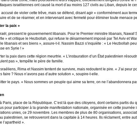
s dans cette zone, mais poursuivent leurs frappes, officiellement dirigées contre l
taques israéliennes ont causé la mort d’au moins 127 civils au Liban, depuis le ce
e accusé de violer cette trêve, mais se défend, disant agir « conformément aux term
ire et de se réarmer, et en intervenant avec fermeté pour éliminer toute menace pesa
er la paix »
’Israël, pressent le gouvernement libanais. Pour le Premier ministre libanais, Nawa
sifie » et critique le Hezbollah, qui refuse le désarmement imposé par Tel Aviv et W
le libanais et ses biens », assure-t-il. Nassim Bazzi s’inquiète : « Le Hezbollah pe
se en Syrie ! »
rter la paix dans cette région meurtrie. « L’instauration d’un État palestinien réso
ulent pas », tempête le père de famille.
éliens, Rima et Nassim tentent de survivre, mais redoutent le pire. « J’ai peur po
faire ? Nous n’avons pas d’autre solution », soupire-t-elle.
uitter le pays. « Nous sommes un peuple qui aime sa terre, on ne l’abandonnera pa
ien
Paris, place de la République. C’est là que des citoyens, dont certains partis du q
us pour participer à la grande manifestation nationale, organisée en cette journée i
Nations unies, ce 29 novembre. Les membres de plus de 80 organisations, associatio
u palestinien, se retrouveront dans la capitale à 14 heures. Ils réclament, entre autr
e l’apartheid ».