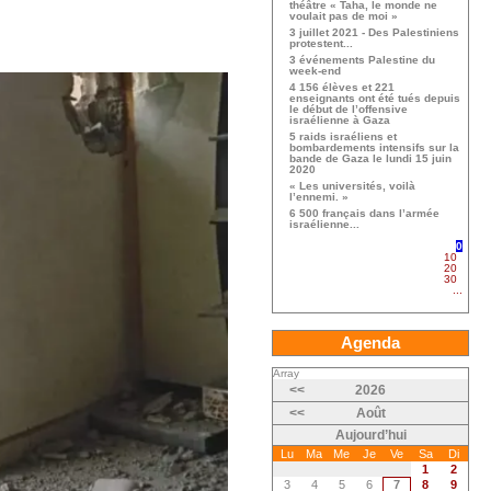
théâtre « Taha, le monde ne
voulait pas de moi »
3 juillet 2021 - Des Palestiniens
protestent...
3 événements Palestine du
week-end
4 156 élèves et 221
enseignants ont été tués depuis
le début de l’offensive
israélienne à Gaza
5 raids israéliens et
bombardements intensifs sur la
bande de Gaza le lundi 15 juin
2020
« Les universités, voilà
l’ennemi. »
6 500 français dans l’armée
israélienne...
0
10
20
30
...
Agenda
Array
<<
2026
<<
Août
Aujourd’hui
Lu
Ma
Me
Je
Ve
Sa
Di
1
2
3
4
5
6
7
8
9