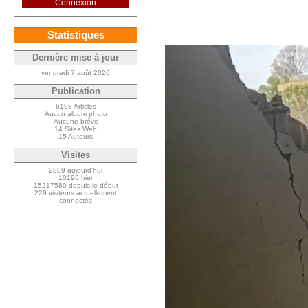
Connexion
Statistiques
Dernière mise à jour
vendredi 7 août 2026
Publication
6198 Articles
Aucun album photo
Aucune brève
14 Sites Web
15 Auteurs
Visites
2889 aujourd’hui
10196 hier
15217580 depuis le début
229 visiteurs actuellement
connectés