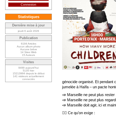
Connexion
Statistiques
Dernière mise à jour
jeudi 6 août 2026
Publication
6194 Articles
Aucun album photo
Aucune brève
14 Sites Web
15 Auteurs
Visites
9499 aujourd’hui
5135 hier
15213994 depuis le début
141 visiteurs actuellement
connectés
génocide organisé. Et pendant 
jumelée à Haïfa – un pacte hont
📣 Marseille ne peut plus rester
📣 Marseille ne peut plus regarde
📣 Marseille doit agir, ici et mai
✊🏼 Ce qu’on exige :