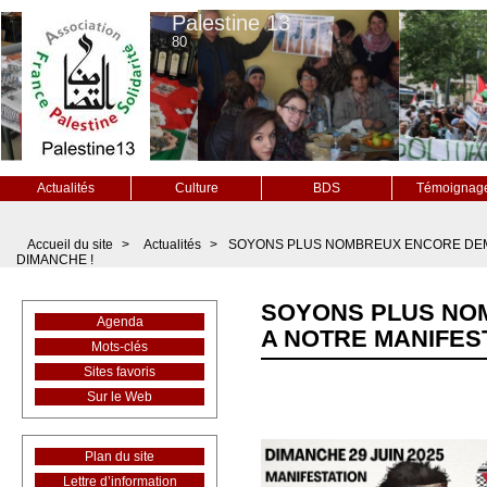
Palestine 13
80
Actualités
Culture
BDS
Témoignag
Accueil du site
>
Actualités
>
SOYONS PLUS NOMBREUX ENCORE DEMA
DIMANCHE !
SOYONS PLUS NO
Agenda
A NOTRE MANIFES
Mots-clés
Sites favoris
Sur le Web
Plan du site
Lettre d’information