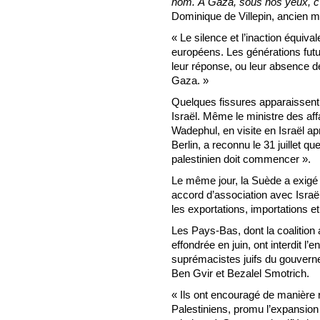
nom. À Gaza, sous nos yeux, c’
Dominique de Villepin, ancien mi
« Le silence et l’inaction équiva
européens. Les générations futur
leur réponse, ou leur absence 
Gaza. »
Quelques fissures apparaissent
Israël. Même le ministre des af
Wadephul, en visite en Israël ap
Berlin, a reconnu le 31 juillet 
palestinien doit commencer ».
Le même jour, la Suède a exigé 
accord d’association avec Israë
les exportations, importations et
Les Pays-Bas, dont la coalition a
effondrée en juin, ont interdit l’e
suprémacistes juifs du gouver
Ben Gvir et Bezalel Smotrich.
« Ils ont encouragé de manière 
Palestiniens, promu l’expansion 