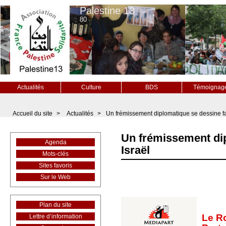
Palestine 13
80
Actualités
Culture
BDS
Témoignag
Accueil du site
>
Actualités
>
Un frémissement diplomatique se dessine fa
Un frémissement dip
Agenda
Israël
Mots-clés
Sites favoris
Sur le Web
Plan du site
Le R
Lettre d’information