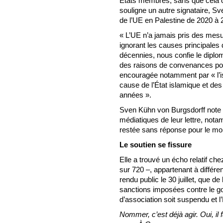
États membres, sans que cela ob
souligne un autre signataire, S
de l’UE en Palestine de 2020 à 
« L’UE n’a jamais pris des mesur
ignorant les causes principales 
décennies, nous confie le diplom
des raisons de convenances poli
encouragée notamment par « l’i
cause de l’État islamique et des
années ».
Sven Kühn von Burgsdorff note 
médiatiques de leur lettre, nota
restée sans réponse pour le m
Le soutien se fissure
Elle a trouvé un écho relatif ch
sur 720 –, appartenant à différ
rendu public le 30 juillet, que d
sanctions imposées contre le go
d’association soit suspendu et l
Nommer, c’est déjà agir. Oui, il 