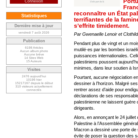
Portu
Connexion
Franc
reconnaître un État pa
Statistiques
terrifiantes de la famin
s’effrite timidement.
Dernière mise à jour
vendredi 7 août 2026
Par Gwenaelle Lenoir et Clothild
Publication
Pendant plus de vingt et un moi
6198 Articles
mutilé·es par les bombes israéli
Aucun album photo
Aucune brève
puissances internationales. Cel
14 Sites Web
palestiniens poussent aujourd’h
15 Auteurs
minimes, dans leur soutien à Isr
Visites
Pourtant, aucune négociation e
2476 aujourd’hui
10196 hier
dessiner à l’horizon. Malgré se
15217167 depuis le début
310 visiteurs actuellement
rentrer assez d’aide pour endig
connectés
déclarations de ses responsables
palestinienne ne laissent guère 
dirigeants.
Alors, en annonçant le 24 juillet 
Palestine à l’Assemblée génér
Macron a dessiné une porte de 
évite de poser la question des 