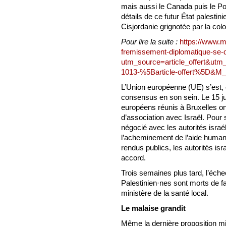
mais aussi le Canada puis le Por
détails de ce futur État palestin
Cisjordanie grignotée par la colo
Pour lire la suite :
https://www.me
fremissement-diplomatique-se-d
utm_source=article_offert&
1013-%5Barticle-offert%5D&
L’Union européenne (UE) s’est, 
consensus en son sein. Le 15 jui
européens réunis à Bruxelles o
d’association avec Israël. Pour s
négocié avec les autorités israél
l’acheminement de l’aide humani
rendus publics, les autorités i
accord.
Trois semaines plus tard, l’éc
Palestinien·nes sont morts de fa
ministère de la santé local.
Le malaise grandit
Même la dernière proposition m