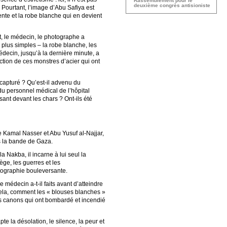
Rassemblement pour le
deuxième congrès antisioniste
 Pourtant, l’image d’Abu Safiya est
ente et la robe blanche qui en devient
, le médecin, le photographe a
s plus simples – la robe blanche, les
édecin, jusqu’à la dernière minute, a
ction de ces monstres d’acier qui ont
t capturé ? Qu’est-il advenu du
du personnel médical de l’hôpital
nt devant les chars ? Ont-ils été
 Kamal Nasser et Abu Yusuf al-Najjar,
ns la bande de Gaza.
Nakba, il incarne à lui seul la
ège, les guerres et les
otographie bouleversante.
médecin a-t-il faits avant d’atteindre
e cela, comment les « blouses blanches »
es canons qui ont bombardé et incendié
te la désolation, le silence, la peur et