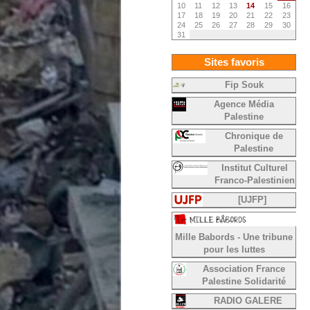
10
11
12
13
14
15
16
17
18
19
20
21
22
23
24
25
26
27
28
29
30
31
Sites favoris
Fip Souk
Agence Média
Palestine
Chronique de
Palestine
Institut Culturel
Franco-Palestinien
[UJFP]
Mille Babords - Une tribune
pour les luttes
Association France
Palestine Solidarité
RADIO GALERE