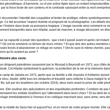
libre géométrique, d’harmonie, ou d’une scène figée dans un instant irreproductible.
par la force brute de son contenu et le contraste saisissant entre la mort omniprés
r documenter l’identité des coupables et tenter de protéger, même symboliquement
e. Ce fait accentue l’aspect réaliste et poignant de la photographie. Les détails le
imer l’histoire dans toute sa puissance tragique. L’image raconte ainsi comment ce m
ement transportés dans son hôpital, avant de marcher, à visage découvert, en dire
sur sa capacité à poser des questions : que s’est-il passé avant et après cet instan
rs ? Où ont-ils emmené ce témoin de leurs crimes ? Et que dire des autres membres 
sés forcés d’abandonner ce refuge en ruines ? Ont-ils suivi le même chemin, passa
ions qu’ils avaient pu avoir ?
histoire plus vaste.
un dirigeant palestinien assassiné par le Mossad à Beyrouth en 1973, aux côtés de
rak. Cet hôpital symbolisait la guérison, la protection de la vie et la mémoire da
 camp de Jabalia en 1973, après que sa famille a été chassée d’Ashkelon durant la 
 vécu, étudié, défié tous les obstacles et travaillé sans relâche à Gaza malgré le si
ils, tué par les Israéliens (en octobre 2024), deux mois avant la prise de cette ph
re. Elle soulève des spéculations et des inquiétudes profondes. Combien de pas le 
i pensaient les soldats israéliens qui l’attendaient dans leurs chars ? Et au-delà d
réagir immédiatement à l’horreur d’un collègue marchant seul, sans arme, vers d
e la réalité de Gaza hier et aujourd’hui, et un miroir de notre propre monde. Elle cap