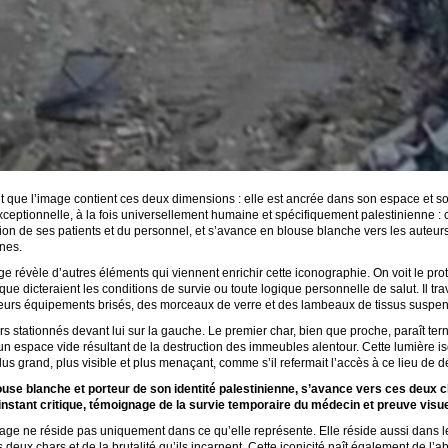
ait que l’image contient ces deux dimensions : elle est ancrée dans son espace et so
eptionnelle, à la fois universellement humaine et spécifiquement palestinienne : c
ation de ses patients et du personnel, et s’avance en blouse blanche vers les auteu
nes.
e révèle d’autres éléments qui viennent enrichir cette iconographie. On voit le pr
que dicteraient les conditions de survie ou toute logique personnelle de salut. Il tr
leurs équipements brisés, des morceaux de verre et des lambeaux de tissus suspen
 stationnés devant lui sur la gauche. Le premier char, bien que proche, paraît ter
un espace vide résultant de la destruction des immeubles alentour. Cette lumière is
lus grand, plus visible et plus menaçant, comme s’il refermait l’accès à ce lieu de d
use blanche et porteur de son identité palestinienne, s’avance vers ces deux c
stant critique, témoignage de la survie temporaire du médecin et preuve visuel
ge ne réside pas uniquement dans ce qu’elle représente. Elle réside aussi dans les 
deux chars et de la brutalité qu’ils incarnent. Cette iconicité naît également de l’abs