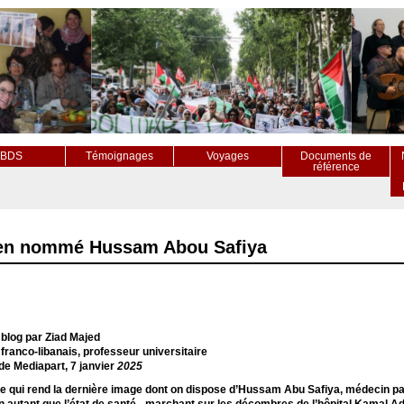
BDS
Témoignages
Voyages
Documents de
référence
ien nommé Hussam Abou Safiya
e blog par Ziad Majed
e franco-libanais, professeur universitaire
de Mediapart, 7 janvier
2025
e qui rend la dernière image dont on dispose d’Hussam Abu Safiya, médecin pales