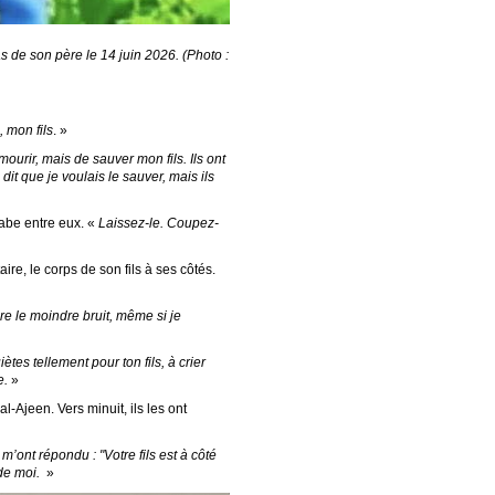
as de son père le 14 juin 2026. (Photo :
, mon fils
. »
ourir, mais de sauver mon fils. Ils ont
i dit que je voulais le sauver, mais ils
rabe entre eux. «
Laissez-le. Coupez-
re, le corps de son fils à ses côtés.
ire le moindre bruit, même si je
iètes tellement pour ton fils, à crier
e.
»
al-Ajeen. Vers minuit, ils les ont
s m’ont répondu : "Votre fils est à côté
 de moi.
»