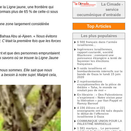
La Cimade -
e la Ligne jaune, une frontière qui
service
ormais plus de 65 % de celle-ci sous
oecuménique d’entraide
ns une zone largement considérée
Top Articles
Les plus populaires
 Bahaa Abu al-Ajeen. «
Nous évitons
. C’était la première fois que les forces
6 500 français dans l’armée
israélienne...
Ingérences israéliennes,
rapport caviardé, société
dent et que des personnes empruntaient
Blackcore : comment une
 savons où se trouve la Ligne Jaune
puissance étrangère a tenté de
façonner les élections
françaises
5 raids israéliens et
i nous sommes. Elle sait que nous
bombardements intensifs sur la
bande de Gaza le lundi 15 juin
 a besoin à notre sujet. Malgré cela,
2020
2 représentations
exceptionnelles de la pièce de
théâtre « Taha, le monde ne
voulait pas de moi »
En librairie : « Des Palestiniens
s’expriment – Notre vision pour
la libération » par Ilan Pappé et
Ramzy Baroud
4 156 élèves et 221
enseignants ont été tués depuis
le début de l’offensive
israélienne à Gaza
COMMUNIQUE UNION POUR LA
PALESTINE MARSEILLE
1 581 martyrs... Le personnel