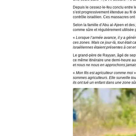
Depuis le cessez-le-feu conclu entre l
s’est progressivement étendue au fil 
contrôle israélien. Ces massacres ont
Selon la famille d’Abu al-Ajeen et des
comme sûre et régulièrement utilisée pa
«
Lorsque l’armée avance, il y a géné
ces zones. Mais ce jour-là, tout était c
israéliennes étaient présentes à cet en
Le grand-père de Rayyan, âgé de sept 
ce même itinéraire une demi-heure a
et nous ne nous en approchons jamai
«
Mon fils est agriculteur comme moi
»,
sommes agriculteurs. Elle surveille tou
ils ont tué un enfant dans une zone sûr