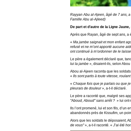
Rayyan Abu al-Ajeen, âgé de 7 ans, a ét
Famille Abu al-Ajleed)
De part et d’autre de la Ligne Jaune,
Après que Rayan, âgé de sept ans, a ét
«
Ma jambe saignait et mon enfant agoni
refusé et ne m’ont apporté aucune ai
ont continué à m’ordonner de le laisse
Le père a également déclaré que, tandi
lui la jambe
», disaient-ils, selon Abou
Abou al-Ajeen raconta que les soldats f
«
Ils sont partis à toute vitesse, roula
«
Chaque fois que je parlais ou que je d
pleurais de douleur
», a-t-il déclaré.
Le père a raconté que, malgré ses appe
"Aboud, Aboud" sans arrêt ?
» lui ont
Ils l’ont promené, lui et son fils, d’un 
abandonnés près de Kissufim, un poin
Alors que les soldats le déposaient, Ab
de vous"
», a-t-il raconté. «
J’ai été ho