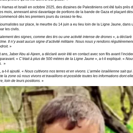
e Hamas et Israël en octobre 2025, des dizaines de Palestiniens ont été tués près d
des mois, annexant ainsi davantage de portions de la bande de Gaza et plaçant dés
 commencé dès les premiers jours du cessez-le-feu.
 journalistes sur place, le meurtre du 14 juin a eu lieu loin de la Ligne Jaune, da
r les civils.
ralement des signes, comme des tirs ou une activité intense de drones
», a déclaré
alme. Il n’y avait aucun signe d’activité militaire. Nous nous y rendons régulièrement
droit.
»
ans, Jaber Abu al-Ajeen, a déclaré avoir été en contact avec son fils avant l’inci
uparavant. «
C’était à plus de 500 mètres de la Ligne Jaune
», a-t-il expliqué. «
Nous
s.
»
 a-t-il ajouté. «
Nous cultivons nos terres et en vivons. L’armée israélienne sait qu
te la zone où nous vivons et travaillons et possède toutes les informations dont elle
e, loin de leurs positions.
»