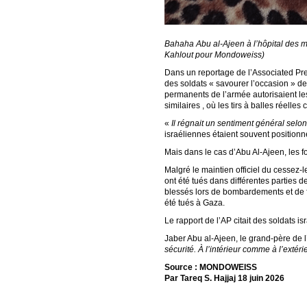
Bahaha Abu al-Ajeen à l’hôpital des m
Kahlout pour Mondoweiss)
Dans un reportage de l’Associated Pres
des soldats « savourer l’occasion » d
permanents de l’armée autorisaient les
similaires , où les tirs à balles réelle
«
Il régnait un sentiment général selo
israéliennes étaient souvent positionné
Mais dans le cas d’Abu Al-Ajeen, les f
Malgré le maintien officiel du cessez-l
ont été tués dans différentes parties 
blessés lors de bombardements et de f
été tués à Gaza.
Le rapport de l’AP citait des soldats 
Jaber Abu al-Ajeen, le grand-père de 
sécurité. À l’intérieur comme à l’exté
Source : MONDOWEISS
Par Tareq S. Hajjaj 18 juin 2026