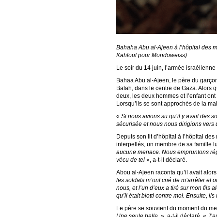
Bahaha Abu al-Ajeen à l’hôpital des m
Kahlout pour Mondoweiss)
Le soir du 14 juin, l’armée israélienn
Bahaa Abu al-Ajeen, le père du garçon, 
Balah, dans le centre de Gaza. Alors q
deux, les deux hommes et l’enfant ont 
Lorsqu’ils se sont approchés de la mai
«
Si nous avions su qu’il y avait des s
sécurisée et nous nous dirigions vers
Depuis son lit d’hôpital à l’hôpital d
interpellés, un membre de sa famille lui
aucune menace. Nous empruntons régulièr
vécu de tel
», a-t-il déclaré.
Abou al-Ajeen raconta qu’il avait alors
les soldats m’ont crié de m’arrêter et 
nous, et l’un d’eux a tiré sur mon fils 
qu’il était blotti contre moi. Ensuite, il
Le père se souvient du moment du meurt
Une seule balle
», a-t-il déclaré. «
J’a