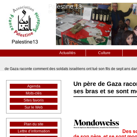
Palestine 13
80
Actualités
Culture
de Gaza raconte comment des soldats israéliens ont tué son fils de sept ans dan
Un père de Gaza racon
Agenda
ses bras et se sont m
Mots-clés
Sites favoris
Sur le Web
Plan du site
Des so
Lettre d’information
de son père, et se sont moq