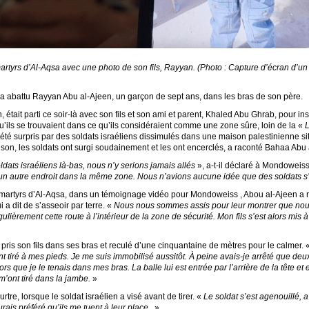
artyrs d’Al-Aqsa avec une photo de son fils, Rayyan. (Photo : Capture d’écran d’u
e a abattu Rayyan Abu al-Ajeen, un garçon de sept ans, dans les bras de son père.
était parti ce soir-là avec son fils et son ami et parent, Khaled Abu Ghrab, pour insp
u’ils se trouvaient dans ce qu’ils considéraient comme une zone sûre, loin de la «
été surpris par des soldats israéliens dissimulés dans une maison palestinienne si
son, les soldats ont surgi soudainement et les ont encerclés, a raconté Bahaa Abu 
oldats israéliens là-bas, nous n’y serions jamais allés
», a-t-il déclaré à Mondoweiss
 un autre endroit dans la même zone. Nous n’avions aucune idée que des soldats s’
es martyrs d’Al-Aqsa, dans un témoignage vidéo pour Mondoweiss , Abou al-Ajeen a r
 a dit de s’asseoir par terre. «
Nous nous sommes assis pour leur montrer que nou
ement cette route à l’intérieur de la zone de sécurité. Mon fils s’est alors mis à p
 pris son fils dans ses bras et reculé d’une cinquantaine de mètres pour le calmer. 
ont tiré à mes pieds. Je me suis immobilisé aussitôt. À peine avais-je arrêté que de
alors que je le tenais dans mes bras. La balle lui est entrée par l’arrière de la tête et
s m’ont tiré dans la jambe.
»
re, lorsque le soldat israélien a visé avant de tirer. «
Le soldat s’est agenouillé, a 
urais préféré qu’ils me tuent à leur place.
»