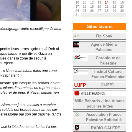
10
11
12
13
14
15
16
17
18
19
20
21
22
23
24
25
26
27
28
29
30
31
Sites favoris
n témoignage vidéo recueilli par Osama
Fip Souk
Agence Média
ecter leurs terres agricoles à Deir al-
Palestine
Ligne jaune
» qui divise Gaza en
Chronique de
tuée dans la zone de sécurité.
al-Ajeen.
Palestine
 . «
Nous marchions dans une zone
Institut Culturel
y cachaient.
»
Franco-Palestinien
aconté que lorsque les soldats les ont
[UJFP]
s étions désarmés et ne représentions
leurer de peur. Il n’avait jamais rien
Mille Babords - Une tribune
«
Alors que je me mettais à marcher,
pour les luttes
ux soldats ont braqué leurs armes sur
 est ressortie par son œil gauche, tandis
Association France
Palestine Solidarité
visé la tête de mon enfant et l’a tué.
RADIO GALERE