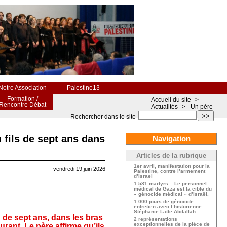
Notre Association
Palestine13
Formation /
Accueil du site
>
Rencontre Débat
Actualités
>
Un père
>>
Rechercher dans le site
 fils de sept ans dans
Navigation
Articles de la rubrique
1er avril, manifestation pour la
vendredi 19 juin 2026
Palestine, contre l’armement
d’Israel
1 581 martyrs... Le personnel
médical de Gaza est la cible du
« génocide médical » d’Israël.
1 000 jours de génocide :
entretien avec l’historienne
Stéphanie Latte Abdallah
 de sept ans, dans les bras
2 représentations
exceptionnelles de la pièce de
rant. Le père affirme qu’ils