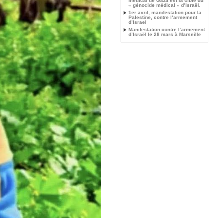
médical de Gaza est la cible du
« génocide médical » d’Israël.
1er avril, manifestation pour la
Palestine, contre l’armement
d’Israel
Manifestation contre l’armement
d’Israël le 28 mars à Marseille