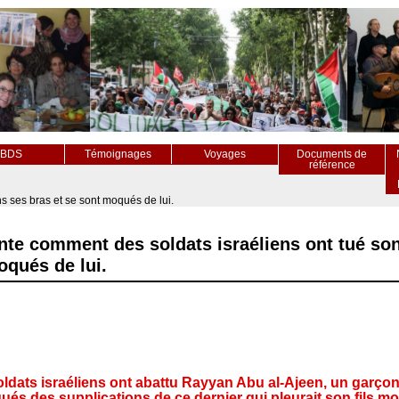
BDS
Témoignages
Voyages
Documents de
référence
s ses bras et se sont moqués de lui.
te comment des soldats israéliens ont tué son
oqués de lui.
ldats israéliens ont abattu Rayyan Abu al-Ajeen, un garçon
ués des supplications de ce dernier qui pleurait son fils mou