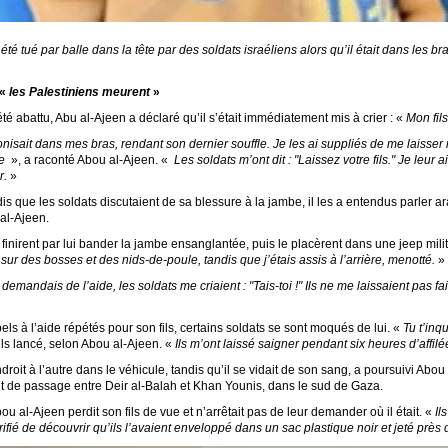
é tué par balle dans la tête par des soldats israéliens alors qu’il était dans les br
 «
les Palestiniens meurent
»
é abattu, Abu al-Ajeen a déclaré qu’il s’était immédiatement mis à crier : «
Mon fils
sait dans mes bras, rendant son dernier souffle. Je les ai suppliés de me laisser m
de
», a raconté Abou al-Ajeen. «
Les soldats m’ont dit : "Laissez votre fils." Je leur a
r.
»
s que les soldats discutaient de sa blessure à la jambe, il les a entendus parler a
 al-Ajeen.
inirent par lui bander la jambe ensanglantée, puis le placèrent dans une jeep militai
nt sur des bosses et des nids-de-poule, tandis que j’étais assis à l’arrière, menotté.
»
emandais de l’aide, les soldats me criaient : "Tais-toi !" Ils ne me laissaient pas fa
ls à l’aide répétés pour son fils, certains soldats se sont moqués de lui. «
Tu t’inqu
-ils lancé, selon Abou al-Ajeen. «
Ils m’ont laissé saigner pendant six heures d’affilé
endroit à l’autre dans le véhicule, tandis qu’il se vidait de son sang, a poursuivi Abou 
t de passage entre Deir al-Balah et Khan Younis, dans le sud de Gaza.
ou al-Ajeen perdit son fils de vue et n’arrêtait pas de leur demander où il était. «
Il
rrifié de découvrir qu’ils l’avaient enveloppé dans un sac plastique noir et jeté près