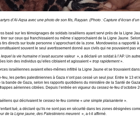
artyrs d’Al-Aqsa avec une photo de son fils, Rayyan. (Photo : Capture d’écran d’u
s basé sur les témoignages de soldats israéliens ayant servi près de la Ligne Jaun
e tirer sur ceux qui franchissaient ou même s’approchaient de la Ligne Jaune. Selo
 tirs directs sur toute personne s’approchant de la zone. Mondoweiss a rapporté à 
s constituaient souvent le seul avertissement donné aux civils qui ne pouvaient pas voir
n lequel la vie humaine n’avait aucune valeur
», a déclaré un soldat à l’AP. Un autre
es loin des individus qu’elles ciblaient et agissaient «
trop rapidement
».
orces israéliennes avaient elles-mêmes infiltré la Ligne Jaune et se trouvaient dans
e-feu, les pertes palestiniennes à Gaza n’ont pas cessé un seul jour. Entre le 13 et 
de la bande de Gaza, selon les rapports quotidiens du ministère de la Santé de Gaza
rappes aériennes ciblées. Depuis l’entrée en vigueur du cessez-le-feu d’octobre 2
israéliens qui décrivaient le cessez-le-feu comme «
une simple plaisanterie
».
l’enfant tué, a déclaré qu’ils ne sont pas en sécurité dans les zones désignées co
rieur de la Ligne jaune, des Palestiniens meurent
», a-t-il affirmé.