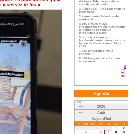
théâtre « Taha, le monde ne
e «
cessez-le-feu
».
voulait pas de moi »
3 juillet 2021 - Des Palestiniens
protestent...
3 événements Palestine du
week-end
4 156 élèves et 221
enseignants ont été tués depuis
le début de l’offensive
israélienne à Gaza
5 raids israéliens et
bombardements intensifs sur la
bande de Gaza le lundi 15 juin
2020
« Les universités, voilà
l’ennemi. »
6 500 français dans l’armée
israélienne...
0
10
20
30
...
Agenda
Array
<<
2026
<<
Août
Aujourd’hui
Lu
Ma
Me
Je
Ve
Sa
Di
1
2
3
4
5
6
7
8
9