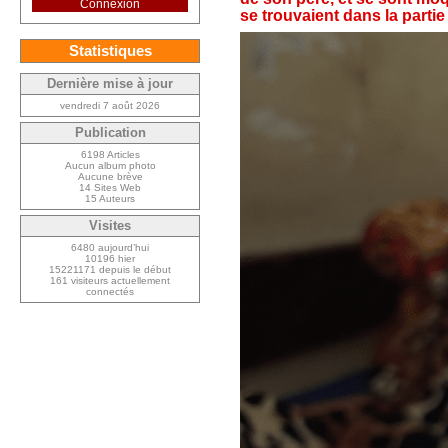
Connexion
se trouvaient dans la part
Statistiques
Dernière mise à jour
vendredi 7 août 2026
Publication
6198 Articles
Aucun album photo
Aucune brève
14 Sites Web
15 Auteurs
Visites
6480 aujourd’hui
10196 hier
15221171 depuis le début
161 visiteurs actuellement
connectés