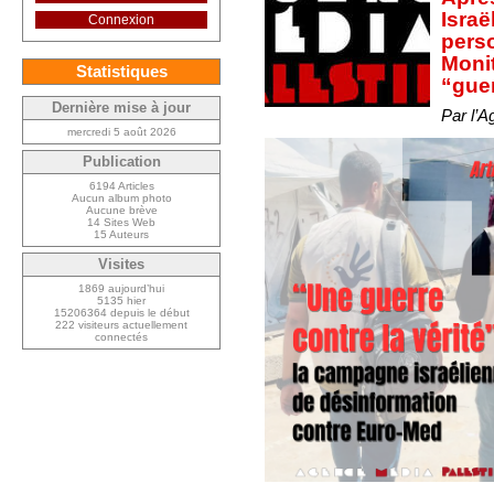
Israë
Connexion
pers
Monit
Statistiques
“guer
Dernière mise à jour
Par l’A
mercredi 5 août 2026
Publication
6194 Articles
Aucun album photo
Aucune brève
14 Sites Web
15 Auteurs
Visites
1869 aujourd’hui
5135 hier
15206364 depuis le début
222 visiteurs actuellement
connectés