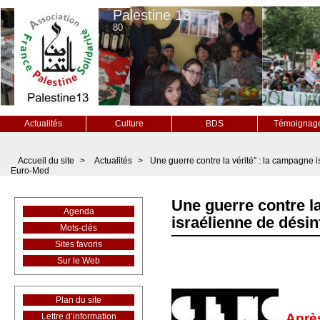
Palestine 13
80
Actualités
Culture
BDS
Témoignag
Accueil du site
>
Actualités
>
Une guerre contre la vérité” : la campagne 
Euro-Med
Une guerre contre la
Agenda
israélienne de dési
Mots-clés
Sites favoris
Sur le Web
Plan du site
Après
Lettre d’information