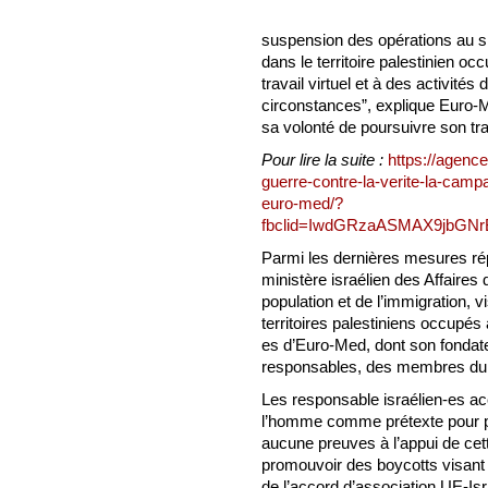
suspension des opérations au s
dans le territoire palestinien oc
travail virtuel et à des activités 
circonstances”, explique Euro-
sa volonté de poursuivre son tra
Pour lire la suite :
https://agenc
guerre-contre-la-verite-la-camp
euro-med/?
fbclid=IwdGRzaASMAX9jb
Parmi les dernières mesures rép
ministère israélien des Affaires d
population et de l’immigration, vi
territoires palestiniens occupés
es d’Euro-Med, dont son fondat
responsables, des membres du c
Les responsable israélien-es accu
l’homme comme prétexte pour pr
aucune preuves à l’appui de cet
promouvoir des boycotts visant 
de l’accord d’association UE-Isr