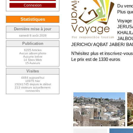
Connexion
Du vend
Plus qu
Statistiques
Voyage c
JERUS
Dernière mise à jour
KHALIL
samedi 8 août 2026
JALBOU
Publication
JERICHO/ AQBAT JABER/ BA
6205 Articles
N’hésitez plus et inscrivez-vou
Aucun album photo
Aucune brève
Le prix est de 1330 euros
14 Sites Web
15 Auteurs
Visites
4484 aujourd’hui
10976 hier
15241745 depuis le début
213 visiteurs actuellement
connectés