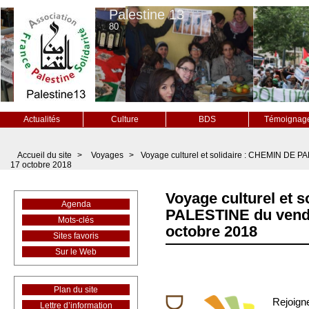
Palestine 13
80
Actualités
Culture
BDS
Témoignag
Accueil du site
>
Voyages
>
Voyage culturel et solidaire : CHEMIN DE P
17 octobre 2018
Voyage culturel et 
Agenda
PALESTINE du vendr
Mots-clés
octobre 2018
Sites favoris
Sur le Web
Plan du site
Rejoign
Lettre d’information