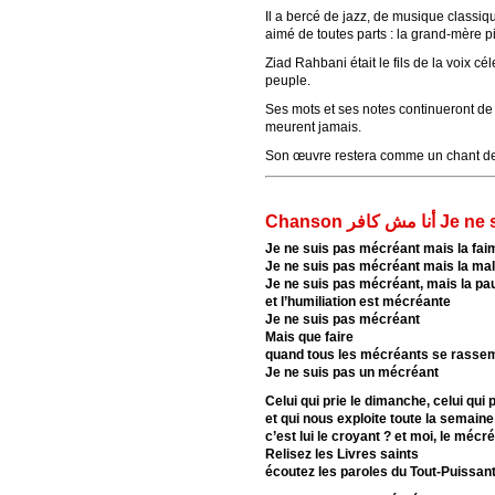
Il a bercé de jazz, de musique classiq
aimé de toutes parts : la grand-mère pi
Ziad Rahbani était le fils de la voix cé
peuple.
Ses mots et ses notes continueront de
meurent jamais.
Son œuvre restera comme un chant de 
Chanson ر
Je ne suis pas mécréant mais la fa
Je ne suis pas mécréant mais la ma
Je ne suis pas mécréant, mais la p
et l’humiliation est mécréante
Je ne suis pas mécréant
Mais que faire
quand tous les mécréants se rassem
Je ne suis pas un mécréant
Celui qui prie le dimanche, celui qui 
et qui nous exploite toute la semaine
c’est lui le croyant ? et moi, le mécr
Relisez les Livres saints
écoutez les paroles du Tout-Puissan