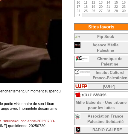
10
11
12
13
14
15
16
17
18
19
20
21
22
23
24
25
26
27
28
29
30
31
Sites favoris
Fip Souk
Agence Média
Palestine
Chronique de
Palestine
Institut Culturel
Franco-Palestinien
[UJFP]
 un enchantement, un moment suspendu
Mille Babords - Une tribune
it le poète visionnaire de son Liban
pour les luttes
i dérange avec l’honnêteté désarmante
Association France
?utm_source=quotidienne-20250730-
Palestine Solidarité
NE]-quotidienne-20250730-
RADIO GALERE