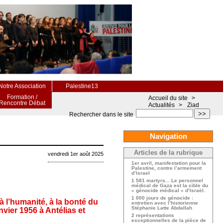
Notre Association
Palestine13
Formation /
Accueil du site
>
Rencontre Débat
Actualités
>
Ziad
>>
Rechercher dans le site
Navigation
Articles de la rubrique
vendredi 1er août 2025
1er avril, manifestation pour la
Palestine, contre l’armement
d’Israel
1 581 martyrs... Le personnel
médical de Gaza est la cible du
« génocide médical » d’Israël.
1 000 jours de génocide :
à l’humanité, à la bonté du
entretien avec l’historienne
Stéphanie Latte Abdallah
nvier 1956 à Antélias et
2 représentations
exceptionnelles de la pièce de