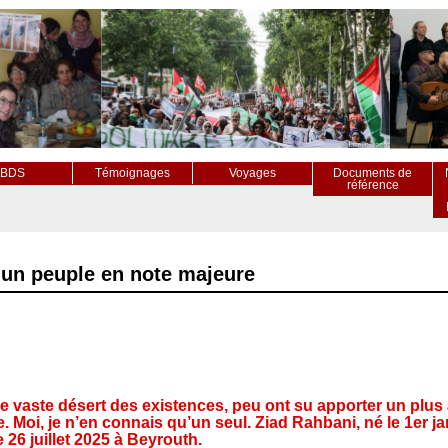
BDS
Témoignages
Voyages
Documents de
référence
d’un peuple en note majeure
e vaste désert des existences, peu ont su apporter un plus 
 Moi, je n’en connais qu’un seul. Ziad Rahbani, né le 1er ja
e 26 juillet 2025 à Beyrouth.