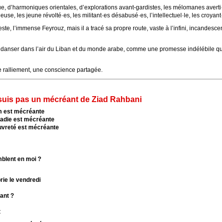
ue, d’harmoniques orientales, d’explorations avant-gardistes, les mélomanes averti·
euse, les jeune révolté·es, les militant·es désabusé·es, l’intellectuel·le, les croyan
leste, l’immense Feyrouz, mais il a tracé sa propre route, vaste à l’infini, incandesc
 danser dans l’air du Liban et du monde arabe, comme une promesse indélébile que 
ralliement, une conscience partagée.
أنا مش كاف Je ne suis pas un mécréant de Ziad Rahbani
im est mécréante
ladie est mécréante
auvreté est mécréante
blent en moi ?
prie le vendredi
éant ?
t