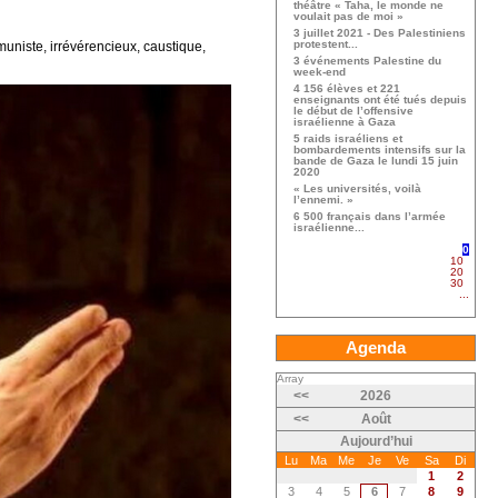
théâtre « Taha, le monde ne
voulait pas de moi »
3 juillet 2021 - Des Palestiniens
protestent...
muniste, irrévérencieux, caustique,
3 événements Palestine du
week-end
4 156 élèves et 221
enseignants ont été tués depuis
le début de l’offensive
israélienne à Gaza
5 raids israéliens et
bombardements intensifs sur la
bande de Gaza le lundi 15 juin
2020
« Les universités, voilà
l’ennemi. »
6 500 français dans l’armée
israélienne...
0
10
20
30
...
Agenda
Array
<<
2026
<<
Août
Aujourd’hui
Lu
Ma
Me
Je
Ve
Sa
Di
1
2
3
4
5
6
7
8
9