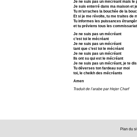
Je ne suis pas un mécréant mais le
Je suis enterré dans ma maison et je
Tu m’arraches la bouchée de la bouch
Et si je me révolte, tu me traites de
Tu informes les puissances étrangè
et tu préviens tous les commissaria
Je ne suis pas un mécréant
c’est toi le mécréant
Je ne suis pas un mécréant
tant que c’est toi le mécréant
Je ne suis pas un mécréant
Ils ont su qui est le mécréant
Je ne suis pas un mécréant, je te dis
Tu déverses ton fardeau sur moi
toi, le cheikh des mécréants
Amen
Traduit de l’arabe par Hejer Charf
Plan du si