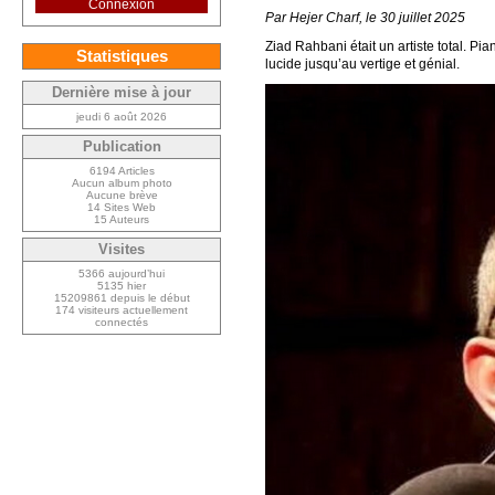
Connexion
Par Hejer Charf, le 30 juillet 2025
Ziad Rahbani était un artiste total. P
Statistiques
lucide jusqu’au vertige et génial.
Dernière mise à jour
jeudi 6 août 2026
Publication
6194 Articles
Aucun album photo
Aucune brève
14 Sites Web
15 Auteurs
Visites
5366 aujourd’hui
5135 hier
15209861 depuis le début
174 visiteurs actuellement
connectés