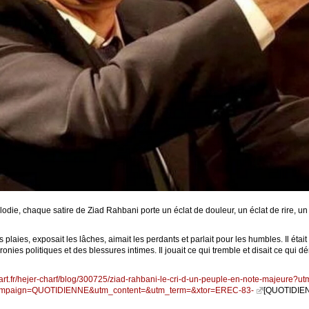
die, chaque satire de Ziad Rahbani porte un éclat de douleur, un éclat de rire,
 les plaies, exposait les lâches, aimait les perdants et parlait pour les humbles. Il éta
ronies politiques et des blessures intimes. Il jouait ce qui tremble et disait ce qu
part.fr/hejer-charf/blog/300725/ziad-rahbani-le-cri-d-un-peuple-en-note-majeure
mpaign=QUOTIDIENNE&utm_content=&utm_term=&xtor=EREC-83-
[QUOTIDIEN