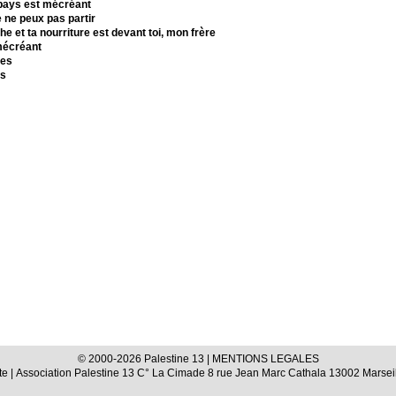
 pays est mécréant
 ne peux pas partir
e et ta nourriture est devant toi, mon frère
 mécréant
res
ts
© 2000-2026 Palestine 13 |
MENTIONS LEGALES
te
| Association Palestine 13 C° La Cimade 8 rue Jean Marc Cathala 13002 Marseil