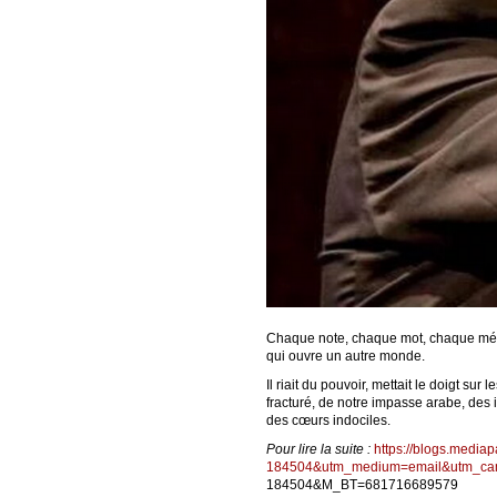
Chaque note, chaque mot, chaque mélo
qui ouvre un autre monde.
Il riait du pouvoir, mettait le doigt sur
fracturé, de notre impasse arabe, des i
des cœurs indociles.
Pour lire la suite :
https://blogs.media
184504&utm_medium=email&utm_ca
184504&M_BT=681716689579