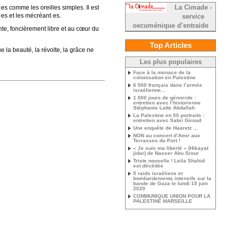
La Cimade -
es comme les oreilles simples. Il est
t·es et les mécréant·es.
service
oecuménique d’entraide
ente, foncièrement libre et au cœur du
Top Articles
la beauté, la révolte, la grâce ne
Les plus populaires
Face à la menace de la
colonisation en Palestine
6 500 français dans l’armée
israélienne...
1 000 jours de génocide :
entretien avec l’historienne
Stéphanie Latte Abdallah
La Palestine en 50 portraits :
entretien avec Sabri Giroud
Une enquête de Haaretz ...
NON au concert d’Amir aux
Terrasses du Port !
« Je suis ma liberté » (Hikayat
jidar) de Nasser Abu Srour
Triste nouvelle ! Leila Shahid
est décédée
5 raids israéliens et
bombardements intensifs sur la
bande de Gaza le lundi 15 juin
2020
COMMUNIQUE UNION POUR LA
PALESTINE MARSEILLE