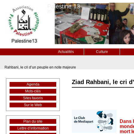
Palestine 13
80
Actualités
Culture
Rahbani, le cri d’un peuple en note majeure
Ziad Rahbani, le cri 
Agenda
Mots-clés
Sites favoris
Sur le Web
Dans l
Plan du site
monde.
Lettre d’information
mort l