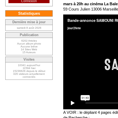
Connexion
mars à 20h au cinéma La Bale
59 Cours Julien 13006 Marseill
Statistiques
Dernière mise à jour
samedi 8 août 2026
Publication
6202 Articles
Aucun album photo
Aucune brève
14 Sites Web
15 Auteurs
Visites
10341 aujourd’hui
11594 hier
15236626 depuis le début
326 visiteurs actuellement
connectés
A VOIR : le dépliant 4 pages é
de Recherche :