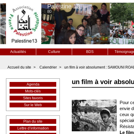
Palestine 13
80
Actualités
Culture
BDS
Témoignag
Accueil du site
>
Calendrier
>
un film à voir absolument : SAMOUNI RO
un film à voir abs
Agenda
Mots-clés
Sites favoris
Pour ce
Sur le Web
envie d
ceux qu
spécial
Plan du site
Résist
Lettre d’information
Le fil