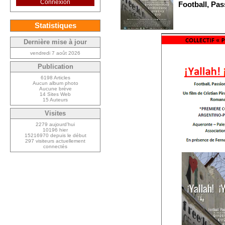
Connexion
Football, Pas
Statistiques
Dernière mise à jour
vendredi 7 août 2026
Publication
6198 Articles
Aucun album photo
Aucune brève
14 Sites Web
15 Auteurs
Visites
2279 aujourd’hui
10196 hier
15216970 depuis le début
297 visiteurs actuellement
connectés