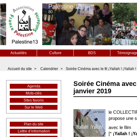
Palestine 13
80
Actualités
Culture
BDS
Témoignag
Accueil du site
>
Calendrier
>
Soirée Cinéma avec le fil ¡Yallah ! ¡Yallah !
Soirée Cinéma avec le
Agenda
janvier 2019
Mots-clés
Sites favoris
Sur le Web
le COLLECTI
propose une s
Plan du site
avec le film
Lettre d’information
[*
¡Yallah ! ¡Ya