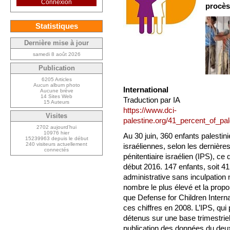
Connexion
procès
Statistiques
Dernière mise à jour
samedi 8 août 2026
Publication
6205 Articles
Aucun album photo
International
Aucune brève
14 Sites Web
Traduction par IA
15 Auteurs
https://www.dci-
Visites
palestine.org/41_percent_of_pa
2702 aujourd’hui
10976 hier
Au 30 juin, 360 enfants palestin
15239963 depuis le début
240 visiteurs actuellement
israéliennes, selon les dernièr
connectés
pénitentiaire israélien (IPS), ce
début 2016. 147 enfants, soit 41
administrative sans inculpation n
nombre le plus élevé et la propo
que Defense for Children Intern
ces chiffres en 2008. L’IPS, qu
détenus sur une base trimestriel
publication des données du deu