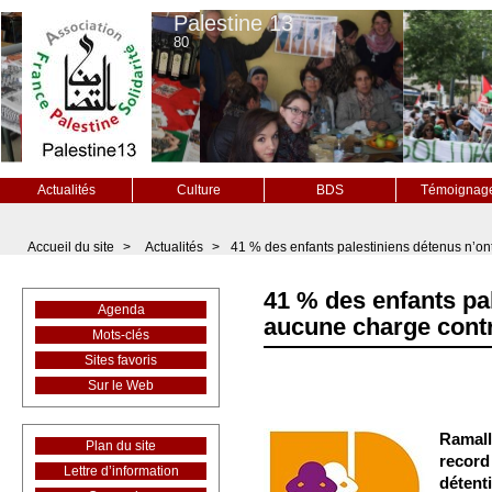
Palestine 13
80
Actualités
Culture
BDS
Témoignag
Accueil du site
>
Actualités
>
41 % des enfants palestiniens détenus n’on
41 % des enfants pa
Agenda
aucune charge cont
Mots-clés
Sites favoris
Sur le Web
Ramall
Plan du site
record
Lettre d’information
détent