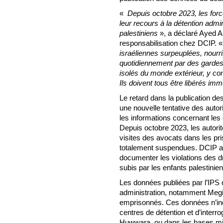
«
Depuis octobre 2023, les forc
leur recours à la détention admin
palestiniens
», a déclaré Ayed A
responsabilisation chez DCIP. 
israéliennes surpeuplées, nourri
quotidiennement par des gardes 
isolés du monde extérieur, y com
Ils doivent tous être libérés i
Le retard dans la publication d
une nouvelle tentative des autor
les informations concernant les 
Depuis octobre 2023, les autorit
visites des avocats dans les pris
totalement suspendues. DCIP a d
documenter les violations des dr
subis par les enfants palestini
Les données publiées par l’IPS
administration, notamment Megid
emprisonnés. Ces données n’inc
centres de détention et d’interro
Huwwara, ou dans les bases mil