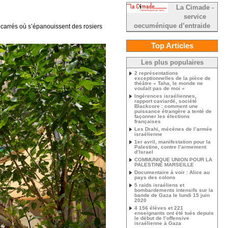
La Cimade -
service
oecuménique d’entraide
s carrés où s’épanouissent des rosiers
Top Articles
Les plus populaires
2 représentations
exceptionnelles de la pièce de
théâtre « Taha, le monde ne
voulait pas de moi »
Ingérences israéliennes,
rapport caviardé, société
Blackcore : comment une
puissance étrangère a tenté de
façonner les élections
françaises
Les Drahi, mécènes de l’armée
israélienne
1er avril, manifestation pour la
Palestine, contre l’armement
d’Israel
COMMUNIQUE UNION POUR LA
PALESTINE MARSEILLE
Documentaire à voir : Alice au
pays des colons
5 raids israéliens et
bombardements intensifs sur la
bande de Gaza le lundi 15 juin
2020
4 156 élèves et 221
enseignants ont été tués depuis
le début de l’offensive
israélienne à Gaza