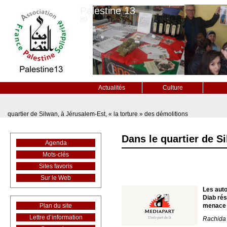
Palestine 13
80
Actualités
Culture
quartier de Silwan, à Jérusalem-Est, « la torture » des démolitions
Dans le quartier de S
Agenda
Mots-clés
Sites favoris
Sur le Web
Les auto
Diab rés
Plan du site
menace 
Lettre d’information
Rachida 