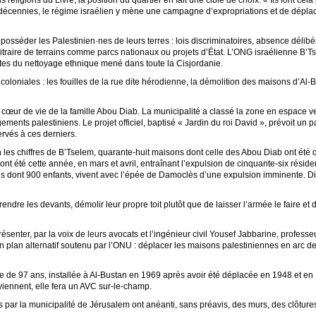
s religions du Livre, la position du quartier en fait une cible de choix. « Ils font cel
décennies, le régime israélien y mène une campagne d’expropriations et de déplac
séder les Palestinien·nes de leurs terres : lois discriminatoires, absence délib
bitraire de terrains comme parcs nationaux ou projets d’État. L’ONG israélienne B’T
cettes du nettoyage ethnique mené dans toute la Cisjordanie.
ns coloniales : les fouilles de la rue dite hérodienne, la démolition des maisons d’Al
le cœur de vie de la famille Abou Diab. La municipalité a classé la zone en espace v
ements palestiniens. Le projet officiel, baptisé « Jardin du roi David », prévoit un
ervés à ces derniers.
n les chiffres de B’Tselem, quarante-huit maisons dont celle des Abou Diab ont été 
nt été cette année, en mars et avril, entraînant l’expulsion de cinquante-six réside
nes dont 900 enfants, vivent avec l’épée de Damoclès d’une expulsion imminente. Di
prendre les devants, démolir leur propre toit plutôt que de laisser l’armée le faire et
résenter, par la voix de leurs avocats et l’ingénieur civil Yousef Jabbarine, professe
 plan alternatif soutenu par l’ONU : déplacer les maisons palestiniennes en arc de c
 de 97 ans, installée à Al-Bustan en 1969 après avoir été déplacée en 1948 et en 1
viennent, elle fera un AVC sur-le-champ.
 par la municipalité de Jérusalem ont anéanti, sans préavis, des murs, des clôtures,