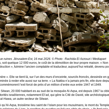
e ruines. Jérusalem-Est, 16 mai 2026. © Photo : Rachida El Azzouzi / Mediapart
 soit quelque 12 000 euros, le coût de la démolition de leur propre maison. « Non 
struction », fulmine l’ancien comptable et traducteur, aujourd’hui retraité, devenu 
] mère ». Elle se tient là, sur l’un des murs d’enceinte, sourcils froncés, dessinée 
inée à rester elle aussi sur sa terre. « La Nakba n’a jamais pris fin, elle dure dep
commémorent l’exil forcé de près d’un million d’entre eux entre 1947 et 1949.
h, Silwan, 20 000 habitant·es au sud de la mosquée Al-Aqsa, est depuis 1967 la cib
orités israéliennes, notamment El’ad, qui gère la Cité de David, site archéologique 
 al-Hawa, un autre secteur de Silwan.
i qu’Al-Aqsa, troisième lieu saint de l’islam pour les musulmans, le mont du Temple po