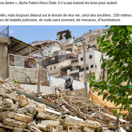
nos âmes », lâche Fakhri Abou Diab. Il n’a pas baissé les bras pour autant.
tés, mais toujours debout sur le terrain de leur vie, celui des ancêtres : 250 mètre
es de bataille judiciaire, de nuits sans sommeil, de menaces, d’humiliations.