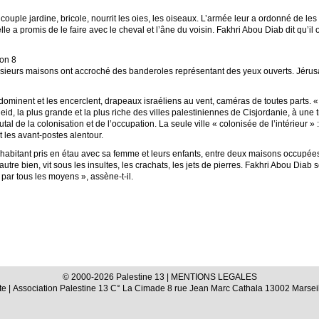
uple jardine, bricole, nourrit les oies, les oiseaux. L’armée leur a ordonné de les fa
e a promis de le faire avec le cheval et l’âne du voisin. Fakhri Abou Diab dit qu’il
ion 8
usieurs maisons ont accroché des banderoles représentant des yeux ouverts. Jérus
es dominent et les encerclent, drapeaux israéliens au vent, caméras de toutes parts.
heid, la plus grande et la plus riche des villes palestiniennes de Cisjordanie, à une
utal de la colonisation et de l’occupation. La seule ville « colonisée de l’intérieur »
t les avant-postes alentour.
 habitant pris en étau avec sa femme et leurs enfants, entre deux maisons occupées 
tre bien, vit sous les insultes, les crachats, les jets de pierres. Fakhri Abou Diab 
par tous les moyens », assène-t-il.
© 2000-2026 Palestine 13 |
MENTIONS LEGALES
te
| Association Palestine 13 C° La Cimade 8 rue Jean Marc Cathala 13002 Marseil