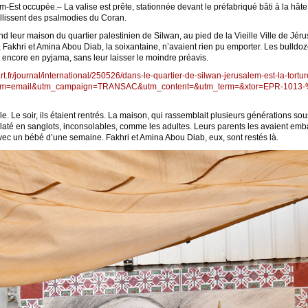
m-Est occupée.– La valise est prête, stationnée devant le préfabriqué bâti à la hâte
illissent des psalmodies du Coran.
and leur maison du quartier palestinien de Silwan, au pied de la Vieille Ville de Jér
 Fakhri et Amina Abou Diab, la soixantaine, n’avaient rien pu emporter. Les bulldoze
ent encore en pyjama, sans leur laisser le moindre préavis.
t.fr/journal/international/250526/dans-le-quartier-de-silwan-jerusalem-est-la-tortu
dium=email&utm_campaign=TRANSAC&utm_content=&utm_term=&xtor=EPR-1013-%
ole. Le soir, ils étaient rentrés. La maison, qui rassemblait plusieurs générations sou
laté en sanglots, inconsolables, comme les adultes. Leurs parents les avaient embar
 Avec un bébé d’une semaine. Fakhri et Amina Abou Diab, eux, sont restés là.