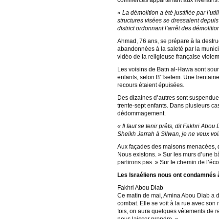
commerces appartenant aux riverains.
« La démolition a été justifiée par l’u
structures visées se dressaient depuis
district ordonnant l’arrêt des démolitio
Ahmad, 76 ans, se prépare à la destruc
abandonnées à la saleté par la municip
vidéo de la religieuse française violem
Les voisins de Batn al-Hawa sont soum
enfants, selon B’Tselem. Une trentaine 
recours étaient épuisées.
Des dizaines d’autres sont suspendues 
trente-sept enfants. Dans plusieurs ca
dédommagement.
« Il faut se tenir prêts, dit Fakhri Abo
Sheikh Jarrah à Silwan, je ne veux voi
Aux façades des maisons menacées, de
Nous existons. » Sur les murs d’une bâ
partirons pas. » Sur le chemin de l’éc
Les Israéliens nous ont condamnés 
Fakhri Abou Diab
Ce matin de mai, Amina Abou Diab a du
combat. Elle se voit à la rue avec son 
fois, on aura quelques vêtements de rec