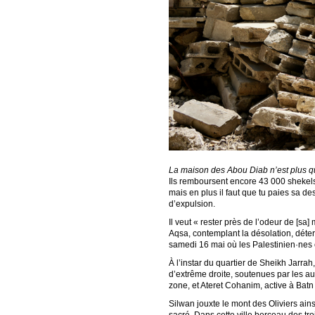
La maison des Abou Diab n’est plus qu
Ils remboursent encore 43 000 shekels,
mais en plus il faut que tu paies sa de
d’expulsion.
Il veut « rester près de l’odeur de [sa
Aqsa, contemplant la désolation, déterm
samedi 16 mai où les Palestinien·nes 
À l’instar du quartier de Sheikh Jarra
d’extrême droite, soutenues par les aut
zone, et Ateret Cohanim, active à Batn
Silwan jouxte le mont des Oliviers ains