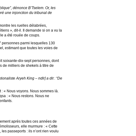
ublique”, dénonce B’Tselem. Or, les
ré une injonction du tribunal de
montre les ruelles délabrées,
ns », dit-il. Il demande si on a vu la
elle a été rouée de coups.
37 personnes parmi lesquelles 130
pel, estimant que toutes les voies de
it soixante-dix-sept personnes, dont
de milliers de shekels à titre de
ionaliste Aryeh King – ndlr] a dit : “De
t : « Nous voyons. Nous sommes là.
Aqsa : « Nous restons. Nous ne
enfants.
isement après toutes ces années de
démolisseurs, elle murmure : « Cette
les passeports : ils n’ont rien voulu