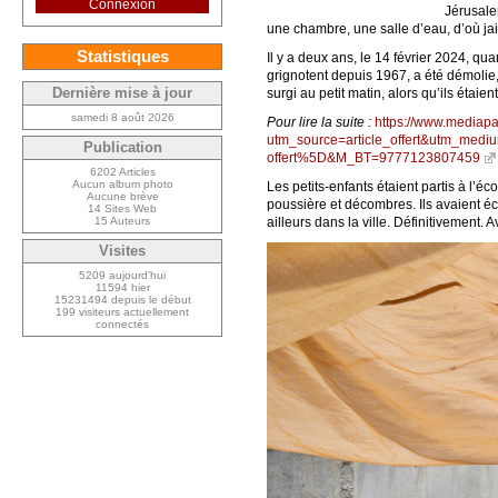
Connexion
Jérusale
une chambre, une salle d’eau, d’où ja
Statistiques
Il y a deux ans, le 14 février 2024, qu
grignotent depuis 1967, a été démolie,
Dernière mise à jour
surgi au petit matin, alors qu’ils étai
samedi 8 août 2026
Pour lire la suite :
https://www.mediapar
utm_source=article_offert&utm_me
Publication
offert%5D&M_BT=9777123807459
6202 Articles
Aucun album photo
Les petits-enfants étaient partis à l’éc
Aucune brève
poussière et décombres. Ils avaient éc
14 Sites Web
15 Auteurs
ailleurs dans la ville. Définitivement.
Visites
5209 aujourd’hui
11594 hier
15231494 depuis le début
199 visiteurs actuellement
connectés