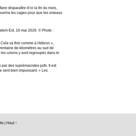
ire disparaître d’ici la fin du mois,
 ouvrira les cages pour que les oiseaux
alem-Est, 16 mai 2026. © Photo :
 « Cela va finir comme à Hébron »,
 trentaine de kilomètres au sud de
 : les colons y sont regroupés dans le
par des suprémacistes juifs. Il est
se sent bien impuissant. « Les
le |
Haut ↑