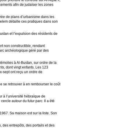
a pour prendre le contrôle sur Al-Aqsa »,
ements afin de judaïser les zones
érée de plans d’urbanisme dans les
selem détaille ces pratiques dans son
-Bustan et l’expulsion des résidents de
ert non constructible, rendant
 parc archéologique géré par des
démolies à Al-Bustan, sur ordre de la
nts, dont vingt enfants. Les 123
x-sept ont reçu un ordre de
 de se retrouver à en rembourser le coût
ur à l’université hébraïque de
ercle autour du futur parc. Il a été
967. Sa maison est sur la liste. Son
 des entrepôts, des portails et des