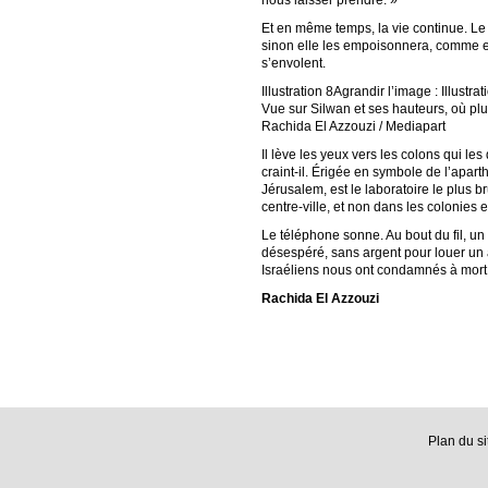
nous laisser prendre. »
Et en même temps, la vie continue. Le co
sinon elle les empoisonnera, comme ell
s’envolent.
Illustration 8Agrandir l’image : Illustrat
Vue sur Silwan et ses hauteurs, où pl
Rachida El Azzouzi / Mediapart
Il lève les yeux vers les colons qui l
craint-il. Érigée en symbole de l’apart
Jérusalem, est le laboratoire le plus br
centre-ville, et non dans les colonies e
Le téléphone sonne. Au bout du fil, un
désespéré, sans argent pour louer un au
Israéliens nous ont condamnés à mort 
Rachida El Azzouzi
Plan du si