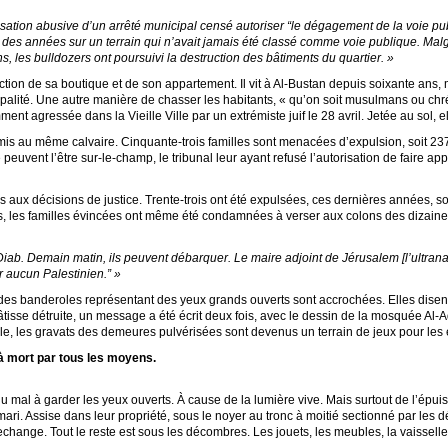
tilisation abusive d’un arrêté municipal censé autoriser “le dégagement de la voie p
 des années sur un terrain qui n’avait jamais été classé comme voie publique. Malg
ns, les bulldozers ont poursuivi la destruction des bâtiments du quartier. »
tion de sa boutique et de son appartement. Il vit à Al-Bustan depuis soixante ans, 
alité. Une autre manière de chasser les habitants, « qu’on soit musulmans ou chrétie
ment agressée dans la Vieille Ville par un extrémiste juif le 28 avril. Jetée au sol, 
is au même calvaire. Cinquante-trois familles sont menacées d’expulsion, soit 2
peuvent l’être sur-le-champ, le tribunal leur ayant refusé l’autorisation de faire ap
aux décisions de justice. Trente-trois ont été expulsées, ces dernières années, so
s, les familles évincées ont même été condamnées à verser aux colons des dizaines 
u Diab. Demain matin, ils peuvent débarquer. Le maire adjoint de Jérusalem [l’ultranat
r aucun Palestinien.” »
s banderoles représentant des yeux grands ouverts sont accrochées. Elles disen
tisse détruite, un message a été écrit deux fois, avec le dessin de la mosquée Al-
ole, les gravats des demeures pulvérisées sont devenus un terrain de jeux pour les 
à mort par tous les moyens.
 mal à garder les yeux ouverts. À cause de la lumière vive. Mais surtout de l’épu
mari. Assise dans leur propriété, sous le noyer au tronc à moitié sectionné par les 
hange. Tout le reste est sous les décombres. Les jouets, les meubles, la vaisselle, 