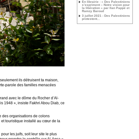
En librairie : « Des Palestiniens
s’expriment – Notre vision pour
la libération » par Ilan Pappé et
Ramzy Baroud
3 juillet 2021 - Des Palestiniens
protestent...
seulement ils détruisent ta maison,
porte-parole des familles menacées
en grand avec le dôme du Rocher d’Al-
uis 1948 », insiste Fakhri Abou Diab, ce
le des organisations de colons
et touristique installé au cœur de la
ur les juifs, soit leur site le plus