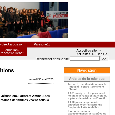
Notre Association
Palestine13
Formation /
Accueil du site
>
Rencontre Débat
Actualités
>
Dans le
>>
Rechercher dans le site
itions
Navigation
Articles de la rubrique
samedi 30 mai 2026
1er avril, manifestation pour la
Palestine, contre l’armement
d’Israel
1 581 martyrs... Le personnel
 de Jérusalem. Fakhri et Amina Abou
médical de Gaza est la cible du
« génocide médical » d’Israël.
ntaines de familles vivent sous la
1 000 jours de génocide :
entretien avec l’historienne
Stéphanie Latte Abdallah
2 représentations
exceptionnelles de la pièce de