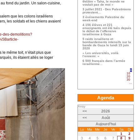
théâtre « Taha, le monde ne
 au fond du jardin. Un salon-cuisine,
voulait pas de moi »
3 juillet 2021 - Des Palestiniens
protestent...
usalem que les colons israéliens
3 événements Palestine du
week-end
rs, les soldats et les chiens avaient
4 156 élèves et 221
enseignants ont été tués depuis
le début de l’offensive
re-des-demolitions?
israélienne à Gaza
5Barticle-
5 raids israéliens et
bombardements intensifs sur la
bande de Gaza le lundi 15 juin
2020
s le même toit, n’était plus que
« Les universités, voilà
l’ennemi. »
qués, ils étaient allés se loger
6 500 français dans l’armée
israélienne...
0
10
20
30
...
Agenda
Array
<<
2026
<<
Août
Aujourd’hui
Lu
Ma
Me
Je
Ve
Sa
Di
1
2
3
4
5
6
7
8
9