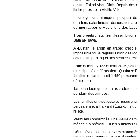
sacré. Dans cette ville berceau des troi
assure Fakhri Abou Diab. Depuis des 
limitrophes de la Vieille Ville.
Les moyens ne manquent pas pour dépos
quartiers palestiniens, désignation ar
dernier rapport et y voit l’une des fa
Trois projets cristallisent les ambitio
Batn al-Hawa.
Al-Bustan (le jardin, en arabe), c’est 
impossible toute régularisation des log
colons, un parking et des services rés
Entre octobre 2023 et avril 2026, selo
municipalité de Jérusalem. Quatorze l’o
familles restantes, soit 1 450 person
démolition.
Tant et si bien que certains préfèrent 
pendant des années.
Les familles ont tout essayé, jusqu’à p
Jérusalem et à Harvard (États-Unis), un
rejeté.
Parmi les condamnés, une vieille dame
médecin a prévenu : si les bulldozers 
Début février, des bulldozers mandatés