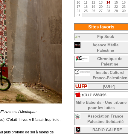
10
11
12
13
14
15
16
17
18
19
20
21
22
23
24
25
26
27
28
29
30
31
Sites favoris
Fip Souk
Agence Média
Palestine
Chronique de
Palestine
Institut Culturel
Franco-Palestinien
[UJFP]
Mille Babords - Une tribune
pour les luttes
 El Azzouzi / Mediapart
Association France
’était l’hiver. « Il faisait trop froid,
Palestine Solidarité
RADIO GALERE
 au plus profond de soi à moins de