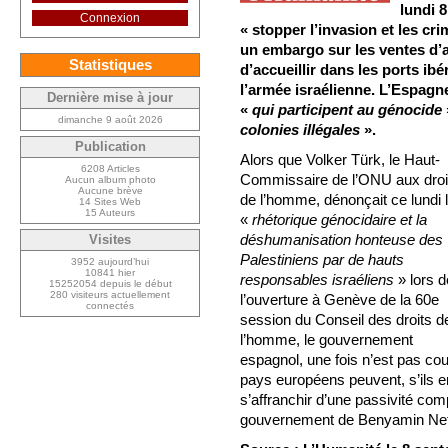
lundi 
Connexion
« stopper l’invasion et les cr
un embargo sur les ventes d’ar
Statistiques
d’accueillir dans les ports ib
l’armée israélienne. L’Espag
Dernière mise à jour
«
qui participent au génocide
dimanche 9 août 2026
colonies illégales
».
Publication
Alors que Volker Türk, le Haut-
6208 Articles
Commissaire de l’ONU aux droi
Aucun album photo
Aucune brève
de l’homme, dénonçait ce lundi 
14 Sites Web
15 Auteurs
«
rhétorique génocidaire et la
déshumanisation honteuse des
Visites
Palestiniens par de hauts
3952 aujourd’hui
10841 hier
responsables israéliens
» lors d
15252054 depuis le début
280 visiteurs actuellement
l’ouverture à Genève de la 60e
connectés
session du Conseil des droits d
l’homme, le gouvernement
espagnol, une fois n’est pas c
pays européens peuvent, s’ils en 
s’affranchir d’une passivité co
gouvernement de Benyamin Ne