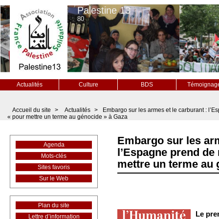
Palestine 13
80
Actualités
Culture
BDS
Témoignag
Accueil du site
>
Actualités
>
Embargo sur les armes et le carburant : l’
« pour mettre un terme au génocide » à Gaza
Embargo sur les arm
Agenda
l’Espagne prend de
Mots-clés
mettre un terme au 
Sites favoris
Sur le Web
Plan du site
Le pre
Lettre d’information