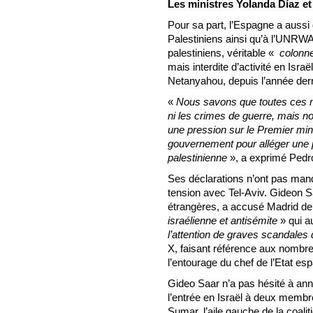
Les ministres Yolanda Díaz et 
Pour sa part, l’Espagne a aussi
Palestiniens ainsi qu’à l’UNRWA
palestiniens, véritable «
colonne
mais interdite d’activité en Is
Netanyahou, depuis l’année dern
«
Nous savons que toutes ces me
ni les crimes de guerre, mais n
une pression sur le Premier mi
gouvernement pour alléger une p
palestinienne
», a exprimé Pedr
Ses déclarations n’ont pas man
tension avec Tel-Aviv. Gideon Saa
étrangères, a accusé Madrid d
israélienne et antisémite
» qui au
l’attention de graves scandales 
X, faisant référence aux nombreu
l’entourage du chef de l’Etat es
Gideo Saar n’a pas hésité à ann
l’entrée en Israël à deux memb
Sumar, l’aile gauche de la coali