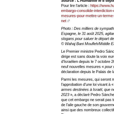
Source : L’Humanité le 8 sep
Pour lire l’article :
https://www.h
embargo-consolide-interdiction
mesures-pour-mettre-un-terme
net
Photo : Des milliers de sympat
Espagne, le 31 août 2025, agita
slogans pour saluer le départ de 
© Wahaj Bani Moufleh/Middl
Le Premier ministre Pedro Sánch
dirige est sans doute la voix eu
d’Israélien depuis le 7 octobre 
neuf nouvelles mesures «
pour 
déclaration depuis le Palais de 
Parmi les mesures, qui seront
l’approbation d’une loi visant à 
armes destinées à Israël, que n
2023
», a déclaré Pedro Sánchez
que cet embargo ne serait pas t
de l’aile gauche de son gouvern
ainsi que des nombreux collecti