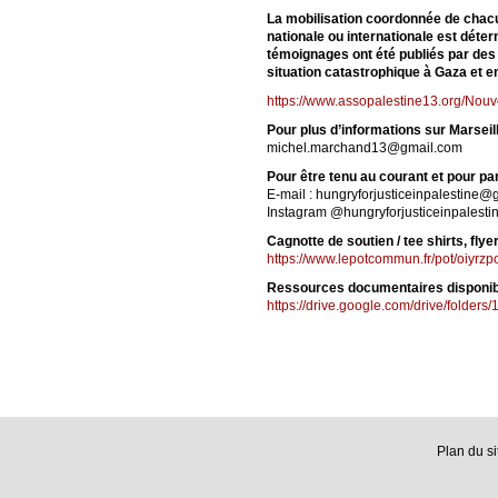
La mobilisation coordonnée de chacun,
nationale ou internationale est déte
témoignages ont été publiés par des 
situation catastrophique à Gaza et e
https://www.assopalestine13.org/Nouve
Pour plus d’informations sur Marseill
michel.marchand13@gmail.com
Pour être tenu au courant et pour part
E-mail : hungryforjusticeinpalestine
Instagram @hungryforjusticeinpalesti
Cagnotte de soutien / tee shirts, flye
https://www.lepotcommun.fr/pot/oiyrzp
Ressources documentaires disponible
https://drive.google.com/drive/fol
Plan du si