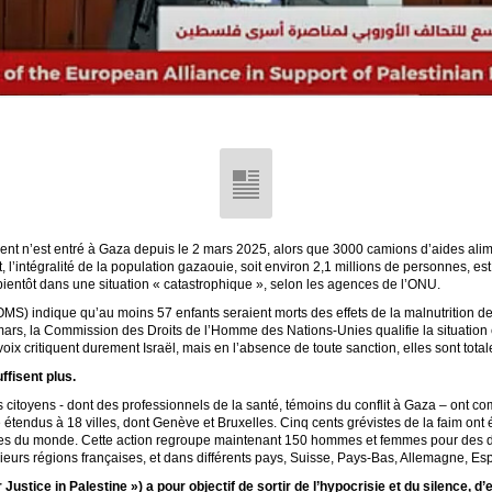
t n’est entré à Gaza depuis le 2 mars 2025, alors que 3000 camions d’aides alime
t, l’intégralité de la population gazaouie, soit environ 2,1 millions de personnes, es
bientôt dans une situation « catastrophique », selon les agences de l’ONU.
MS) indique qu’au moins 57 enfants seraient morts des effets de la malnutrition de
ars, la Commission des Droits de l’Homme des Nations-Unies qualifie la situation 
oix critiquent durement Israël, mais en l’absence de toute sanction, elles sont total
ffisent plus.
 citoyens - dont des professionnels de la santé, témoins du conflit à Gaza – ont c
e étendus à 18 villes, dont Genève et Bruxelles. Cinq cents grévistes de la faim ont 
ies du monde. Cette action regroupe maintenant 150 hommes et femmes pour des d
sieurs régions françaises, et dans différents pays, Suisse, Pays-Bas, Allemagne, 
ustice in Palestine ») a pour objectif de sortir de l’hypocrisie et du silence,