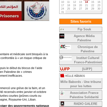
10
11
12
13
14
15
16
17
18
19
20
21
22
23
24
25
26
27
28
29
30
31
Sites favoris
Fip Souk
Agence Média
Palestine
Chronique de
Palestine
ntaire et médicale sont bloqués à la
t confrontée à « un risque critique de
Institut Culturel
Franco-Palestinien
puis le début du blocus de l’aide
[UJFP]
en Palestine de « crimes
ement inefficaces.
Mille Babords - Une tribune
pour les luttes
ommencé une grève de la faim, et un
été recensés entre janvier et octobre
Association France
urées courtes (jeûnes courts ou
Palestine Solidarité
Espagne, Royaume-Uni, Liban.
RADIO GALERE
 d’exiger des gouvernements nationaux