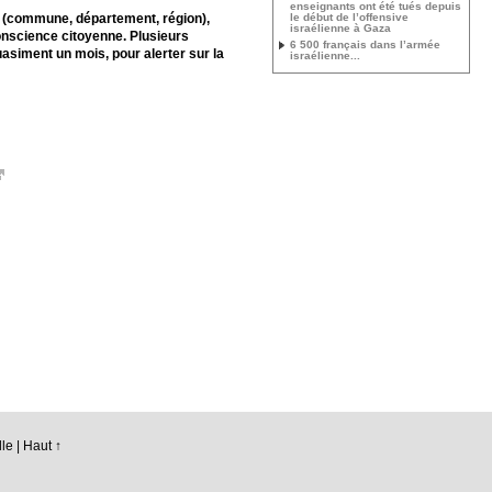
enseignants ont été tués depuis
ale (commune, département, région),
le début de l’offensive
israélienne à Gaza
conscience citoyenne. Plusieurs
6 500 français dans l’armée
asiment un mois, pour alerter sur la
israélienne...
le |
Haut ↑