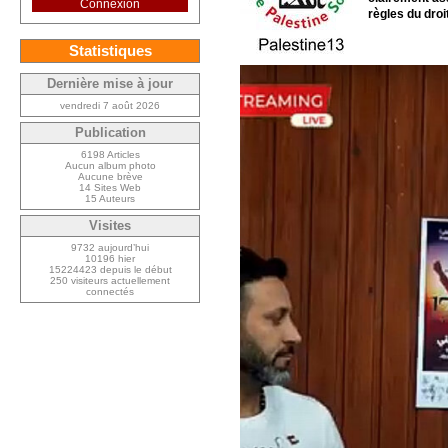
Connexion
règles du droit
Statistiques
Dernière mise à jour
vendredi 7 août 2026
Publication
6198 Articles
Aucun album photo
Aucune brève
14 Sites Web
15 Auteurs
Visites
9732 aujourd’hui
10196 hier
15224423 depuis le début
250 visiteurs actuellement
connectés