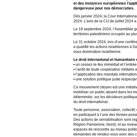
et des instances européennes l’applic
dangereuse pour nos démocraties.
Dès janvier 2024, la Cour International
2024. L’avis de la CIJ de juillet 2024 
Le 18 septembre 2024, l’Assemblée géné
territoires palestiniens occupés au plu
Le 31 octobre 2024, lors d’une confér
a qualifié les actions israéliennes à 
sous domination israélienne.
Le droit international et humanitaire
• un cessez-le-feu immédiat et l’entré
• l’arrêt de toute coopération militaire
• l’application des mandats internati
• une solution politique juste respecta
Ce mouvement citoyen est une initiative
mobiliser un public absent dans les mo
déterminée, sur les décideurs politiqu
du droit international.
Toute personne, association, collectif
en participant à l’une des formes poss
Des actions de sensibilisation sont or
Région Parisienne, Nord), et au niveau 
espaces de rencontre au niveau politi
demandes de rendez-vous avec des co