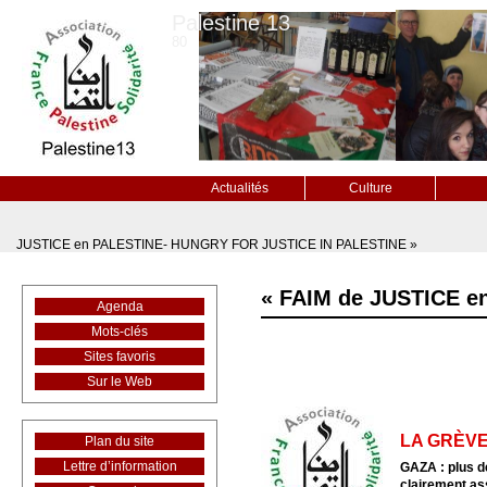
Palestine 13
80
Actualités
Culture
JUSTICE en PALESTINE- HUNGRY FOR JUSTICE IN PALESTINE »
« FAIM de JUSTICE 
Agenda
Mots-clés
Sites favoris
Sur le Web
LA GRÈVE
Plan du site
Lettre d’information
GAZA : plus d
clairement as