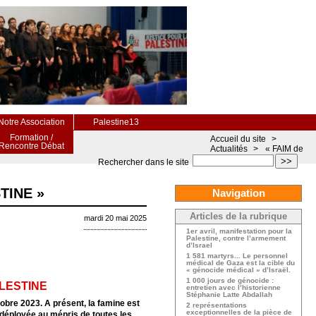
Notre Association
Palestine13
Formation /
Accueil du site
>
Rencontre Débat
Actualités
>
« FAIM de
>>
Rechercher dans le site
TINE »
Navigation
Articles de la rubrique
mardi 20 mai 2025
1er avril, manifestation pour la
Palestine, contre l’armement
d’Israel
1 581 martyrs... Le personnel
médical de Gaza est la cible du
« génocide médical » d’Israël.
1 000 jours de génocide :
ALESTINE
entretien avec l’historienne
Stéphanie Latte Abdallah
obre 2023. A présent, la famine est
2 représentations
exceptionnelles de la pièce de
déployée au mépris de toutes les