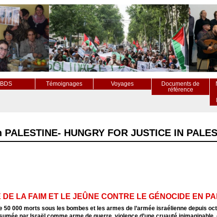
BDS
Témoignages
Voyages
Documents de
référence
en PALESTINE- HUNGRY FOR JUSTICE IN PALES
 DE LA FAIM ET LE JEÛNE CONTRE LE GÉNOCIDE EN P
e 50 000 morts sous les bombes et les armes de l’armée israélienne depuis oct
sumée par Israël comme arme de guerre, violence d’une cruauté inimaginable, 