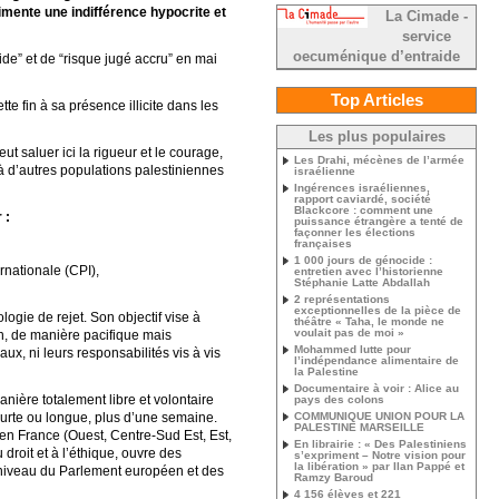
limente une indifférence hypocrite et
La Cimade -
service
oecuménique d’entraide
ide” et de “risque jugé accru” en mai
Top Articles
 fin à sa présence illicite dans les
Les plus populaires
 saluer ici la rigueur et le courage,
Les Drahi, mécènes de l’armée
 à d’autres populations palestiniennes
israélienne
Ingérences israéliennes,
rapport caviardé, société
Blackcore : comment une
 :
puissance étrangère a tenté de
façonner les élections
françaises
1 000 jours de génocide :
rnationale (CPI),
entretien avec l’historienne
Stéphanie Latte Abdallah
2 représentations
exceptionnelles de la pièce de
logie de rejet. Son objectif vise à
théâtre « Taha, le monde ne
voulait pas de moi »
on, de manière pacifique mais
Mohammed lutte pour
x, ni leurs responsabilités vis à vis
l’indépendance alimentaire de
la Palestine
Documentaire à voir : Alice au
nière totalement libre et volontaire
pays des colons
courte ou longue, plus d’une semaine.
COMMUNIQUE UNION POUR LA
PALESTINE MARSEILLE
 en France (Ouest, Centre-Sud Est, Est,
En librairie : « Des Palestiniens
droit et à l’éthique, ouvre des
s’expriment – Notre vision pour
la libération » par Ilan Pappé et
u niveau du Parlement européen et des
Ramzy Baroud
4 156 élèves et 221