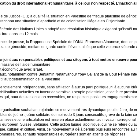
ation du droit international et humanitaire, à ce jour non respecté. L’inaction a
e de Justice (CIJ) a qualifié la situation en Palestine de “risque plausible de génoc
a reconnu une situation d’apartheid et de colonisation illégale en Cisjordanie.
rale des Nations Unies a adopté une résolution historique exigeant qu’Israël mette
s tard dans les 12 mois.
ence de presse, la Rapporteuse Spéciale de l’ONU, Francesca Albanese, dont on peut
Gaza de génocide, mettant en garde contre l’éventualité que cette violence s’étende
 enjoint aux responsables politiques et aux citoyens à tout mettre en œuvre pour
e massive de l’aide humanitaire,
 et économique avec Israël,
onaux, notamment contre Benjamin Netanyahou/ Yoav Gallant de la Cour Pénale Inte
nt l’autodétermination de la Palestine
 totalement indépendante, sans affiliation à aucun parti politique, ni à aucune idéo
bilisations actuelles en faveur des droits du peuple palestinien, et de faire pressi
es qui, pour des raisons non recevables, ne respectent pas leurs engagements morau
, organisation souhaitant rejoindre ce mouvement très dynamique peut le faire, de ma
ibles de jeûne : jeûne solidaire de moins de 3 jours consécutifs, grève de la faim 
ganisées et une articulation est mise en place actuellement au niveau interrégional
européen, Suisse, Belgique. Cette action laïque, apolitique, qui ne se réfère qu’au 
que, culturel et cultuel. Ainsi, ce mouvement a déjà permis plusieurs rencontres a
mmissaires, et hauts responsables européens sont en attente de réponses.