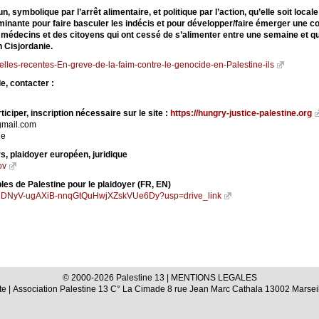
 symbolique par l’arrêt alimentaire, et politique par l’action, qu’elle soit loc
rminante pour faire basculer les indécis et pour développer/faire émerger une 
médecins et des citoyens qui ont cessé de s’alimenter entre une semaine et qu
n Cisjordanie.
lles-recentes-En-greve-de-la-faim-contre-le-genocide-en-Palestine-ils
e, contacter :
iciper, inscription nécessaire sur le site :
https://hungry-justice-palestine.org
@gmail.com
ne
rs, plaidoyer européen, juridique
ov
s de Palestine pour le plaidoyer (FR, EN)
ders/1DNyV-ugAXiB-nnqGtQuHwjXZskVUe6Dy?usp=drive_link
© 2000-2026 Palestine 13 |
MENTIONS LEGALES
te
| Association Palestine 13 C° La Cimade 8 rue Jean Marc Cathala 13002 Marseil