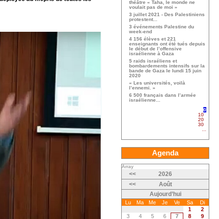
théâtre « Taha, le monde ne
voulait pas de moi »
3 juillet 2021 - Des Palestiniens
protestent...
3 événements Palestine du
week-end
4 156 élèves et 221
enseignants ont été tués depuis
le début de l’offensive
israélienne à Gaza
5 raids israéliens et
bombardements intensifs sur la
bande de Gaza le lundi 15 juin
2020
« Les universités, voilà
l’ennemi. »
6 500 français dans l’armée
israélienne...
0
10
20
30
...
Agenda
Array
<<
2026
<<
Août
Aujourd’hui
Lu
Ma
Me
Je
Ve
Sa
Di
1
2
3
4
5
6
7
8
9