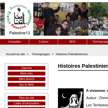
Palestine 13
80
Actualités
Culture
BDS
Témoignag
Accueil du site
>
Témoignages
>
Histoires Palestiniennes
Histoires Palestini
Agenda
Mots-clés
Sites favoris
Sur le Web
A visionner, 
Auteur : Dom
Plan du site
Lettre d’information
Les Territoir