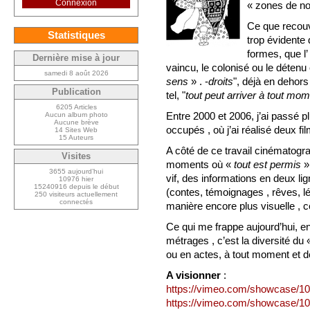
Connexion
« zones de no
Ce que recouvr
Statistiques
trop évidente
formes, que l’
Dernière mise à jour
vaincu, le colonisé ou le détenu
samedi 8 août 2026
sens
» . -
droits
", déjà en dehors
Publication
tel, "
tout peut arriver à tout mo
6205 Articles
Entre 2000 et 2006, j’ai passé p
Aucun album photo
Aucune brève
occupés , où j’ai réalisé deux fi
14 Sites Web
15 Auteurs
A côté de ce travail cinématogra
Visites
moments où «
tout est permis
» 
3655 aujourd’hui
vif, des informations en deux lig
10976 hier
15240916 depuis le début
(contes, témoignages , rêves, lé
250 visiteurs actuellement
connectés
manière encore plus visuelle , c
Ce qui me frappe aujourd’hui, e
métrages , c’est la diversité du
ou en actes, à tout moment et d
A visionner
:
https://vimeo.com/showcase/1
https://vimeo.com/showcase/1