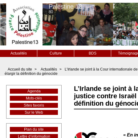
Palestine 13
80
Actualités
Culture
BDS
Témoignag
Accueil du site
>
Actualités
>
L’Irlande se joint à la Cour internationale de
élargir la définition du génocide
L’Irlande se joint à 
Agenda
justice contre Israël
Mots-clés
définition du génoci
Sites favoris
Sur le Web
Plan du site
«
En in
Lettre d’information