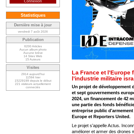
Connexion
Statistiques
Dernière mise à jour
vendredi 7 août 2026
Publication
6200 Articles
Aucun album photo
Aucune brève
14 Sites Web
15 Auteurs
Visites
La France et l’Europe f
2914 aujourd’hui
l’industrie militaire isr
11594 hier
15229199 depuis le début
221 visiteurs actuellement
Un projet de développement de
connectés
et sept gouvernements europé
2024, un financement de 42 mi
une partie des fonds bénéficie
entreprise public d’armement i
Europe et Reporters United.
Le projet s’appelle Actus. Inco
améliorer et armer des drones mi