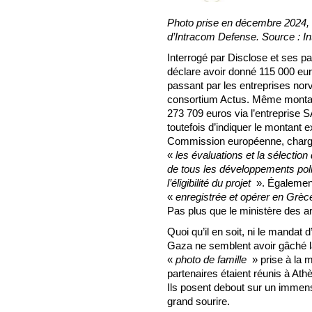
Photo prise en décembre 2024, à
d’Intracom Defense. Source : I
Interrogé par Disclose et ses p
déclare avoir donné 115 000 eu
passant par les entreprises nor
consortium Actus. Même montag
273 709 euros via l’entreprise S
toutefois d’indiquer le montant e
Commission européenne, chargée
«
les évaluations et la sélecti
de tous les développements poli
l’éligibilité du projet
». Également
«
enregistrée et opérer en Grèc
Pas plus que le ministère des a
Quoi qu’il en soit, ni le mandat 
Gaza ne semblent avoir gâché la
«
photo de famille
» prise à la 
partenaires étaient réunis à Ath
Ils posent debout sur un immense
grand sourire.