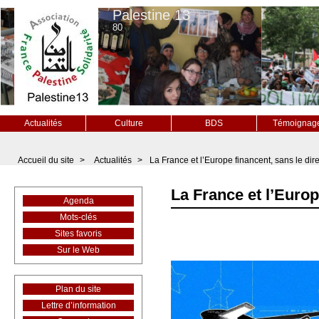
Palestine 13
80
Actualités
Culture
BDS
Témoignag
Accueil du site
>
Actualités
>
La France et l’Europe financent, sans le dire,
La France et l’Europe
Agenda
Mots-clés
Sites favoris
Sur le Web
Plan du site
Lettre d’information