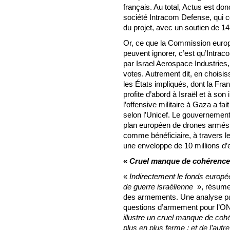
français. Au total, Actus est do
société Intracom Defense, qui co
du projet, avec un soutien de 14
Or, ce que la Commission europ
peuvent ignorer, c’est qu’Intra
par Israel Aerospace Industries,
votes. Autrement dit, en choisiss
les États impliqués, dont la Fra
profite d’abord à Israël et à son i
l’offensive militaire à Gaza a fa
selon l’Unicef. Le gouvernement
plan européen de drones armés :
comme bénéficiaire, à travers l
une enveloppe de 10 millions d’
«
Cruel manque de cohérence
«
Indirectement le fonds europée
de guerre israélienne
», résume 
des armements. Une analyse par
questions d’armement pour l’ON
illustre un cruel manque de coh
plus en plus ferme ; et de l’autr