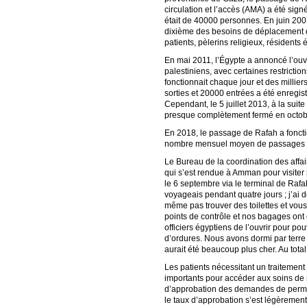
circulation et l’accès (AMA) a été sig
était de 40000 personnes. En juin 2007
dixième des besoins de déplacement de
patients, pèlerins religieux, résident
En mai 2011, l’Égypte a annoncé l’ouve
palestiniens, avec certaines restrict
fonctionnait chaque jour et des milli
sorties et 20000 entrées a été enregi
Cependant, le 5 juillet 2013, à la sui
presque complètement fermé en octob
En 2018, le passage de Rafah a foncti
nombre mensuel moyen de passages à d
Le Bureau de la coordination des affa
qui s’est rendue à Amman pour visiter
le 6 septembre via le terminal de Rafa
voyageais pendant quatre jours ; j’ai d
même pas trouver des toilettes et vous
points de contrôle et nos bagages ont 
officiers égyptiens de l’ouvrir pour pou
d’ordures. Nous avons dormi par terre 
aurait été beaucoup plus cher. Au tot
Les patients nécessitant un traitemen
importants pour accéder aux soins de 
d’approbation des demandes de permis
le taux d’approbation s’est légèremen