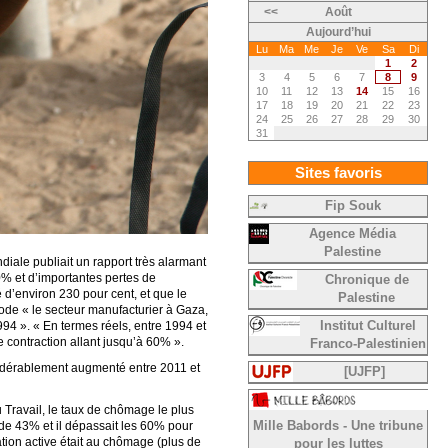
<<
Août
Aujourd’hui
Lu
Ma
Me
Je
Ve
Sa
Di
1
2
3
4
5
6
7
8
9
10
11
12
13
14
15
16
17
18
19
20
21
22
23
24
25
26
27
28
29
30
31
Sites favoris
Fip Souk
Agence Média
Palestine
ale publiait un rapport très alarmant
50% et d’importantes pertes de
Chronique de
 d’environ 230 pour cent, et que le
Palestine
ode « le secteur manufacturier à Gaza,
994 ». « En termes réels, entre 1994 et
Institut Culturel
 contraction allant jusqu’à 60% ».
Franco-Palestinien
sidérablement augmenté entre 2011 et
[UJFP]
 Travail, le taux de chômage le plus
de 43% et il dépassait les 60% pour
Mille Babords - Une tribune
tion active était au chômage (plus de
pour les luttes