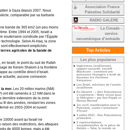
Association France
gyptien à Gaza depuis 2007. Nous
Palestine Solidarité
siècle, comparable par sa barbarie
RADIO GALERE
 une bande de 365 km2 (un peu moins
La Cimade -
itime. Entre 1994 et 2005, Israël a
service
re souterraine construite par l’Égypte
oecuménique d’entraide
e technologie. Selon Al-Haq, la zone
rs sont effectivement empêchés
Top Articles
terres agricoles de la bande de
Les plus populaires
 en Israël, le point du sud de Rafah
Ingérences israéliennes,
ssage de Kerem Shalom à la frontière
rapport caviardé, société
ppe au contrôle direct d’Israël.
Blackcore : comment une
puissance étrangère a tenté de
eure actuelle, aucune connexion
façonner les élections
françaises
Les Drahi, mécènes de l’armée
israélienne
 la mer.
Les 20 milles marins (NM)
En librairie : « Des Palestiniens
LP) ont été ramenés à 12 NM dans le
s’expriment – Notre vision pour
La dernière extension de la zone
la libération » par Ilan Pappé et
Ramzy Baroud
au fil des années, rendant les zones
1er avril, manifestation pour la
 fermé en 2003-2004 et ouvert
Palestine, contre l’armement
d’Israel
3 juillet 2021 - Des Palestiniens
protestent...
re 10000 avant qu’Israël ne
2 représentations
 raison des restrictions, des attaques
exceptionnelles de la pièce de
théâtre « Taha, le monde ne
 près de 4000 tonnes, mais a été