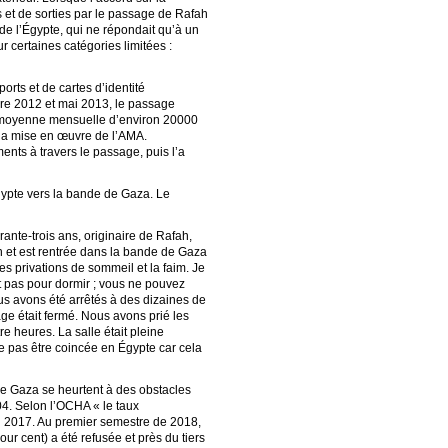
s et de sorties par le passage de Rafah
 de l’Égypte, qui ne répondait qu’à un
 certaines catégories limitées :
rts et de cartes d’identité
bre 2012 et mai 2013, le passage
ne moyenne mensuelle d’environ 20000
 la mise en œuvre de l’AMA.
ents à travers le passage, puis l’a
gypte vers la bande de Gaza. Le
nte-trois ans, originaire de Rafah,
n et est rentrée dans la bande de Gaza
es privations de sommeil et la faim. Je
nt pas pour dormir ; vous ne pouvez
ous avons été arrêtés à des dizaines de
ge était fermé. Nous avons prié les
re heures. La salle était pleine
ne pas être coincée en Égypte car cela
de Gaza se heurtent à des obstacles
04. Selon l’OCHA « le taux
n 2017. Au premier semestre de 2018,
 cent) a été refusée et près du tiers