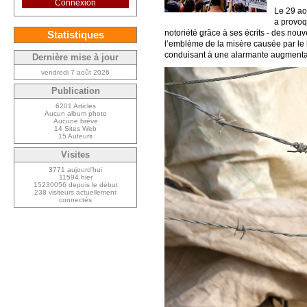
Connexion
Le 29 ao
a provoq
notoriété grâce à ses écrits - des nou
Statistiques
l’emblème de la misère causée par le 
conduisant à une alarmante augmentat
Dernière mise à jour
vendredi 7 août 2026
Publication
6201 Articles
Aucun album photo
Aucune brève
14 Sites Web
15 Auteurs
Visites
3771 aujourd’hui
11594 hier
15230056 depuis le début
238 visiteurs actuellement
connectés