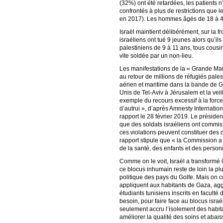
(32%) ont été retardées, les patients 
confrontés à plus de restrictions que
en 2017). Les hommes âgés de 18 à 40
Israël maintient délibérément, sur la fr
israéliens ont tué 9 jeunes alors qu’i
palestiniens de 9 à 11 ans, tous cousi
vite soldée par un non-lieu.
Les manifestations de la « Grande Mar
au retour de millions de réfugiés palest
aérien et maritime dans la bande de G
Unis de Tel-Aviv à Jérusalem et la veil
exemple du recours excessif à la force
d’autrui », d’après Amnesty Internati
rapport le 28 février 2019. Le présid
que des soldats israéliens ont commis 
ces violations peuvent constituer des 
rapport stipule que « la Commission a t
de la santé, des enfants et des personn
Comme on le voit, Israël a transformé 
ce blocus inhumain reste de loin la plu
politique des pays du Golfe. Mais on c
appliquent aux habitants de Gaza, agg
étudiants tunisiens inscrits en facult
besoin, pour faire face au blocus isra
seulement accru l’isolement des habita
améliorer la qualité des soins et abais