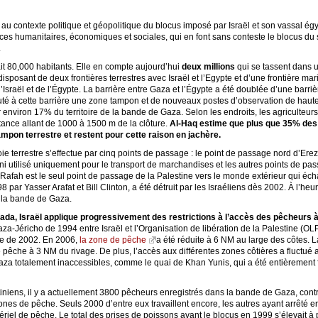
 au contexte politique et géopolitique du blocus imposé par Israël et son vassal é
es humanitaires, économiques et sociales, qui en font sans conteste le blocus du 
.
t 80,000 habitants. Elle en compte aujourd’hui
deux millions
qui se tassent dans
sposant de deux frontières terrestres avec Israël et l’Egypte et d’une frontière mar
Israël et de l’Égypte. La barrière entre Gaza et l’Égypte a été doublée d’une barriè
jouté à cette barrière une zone tampon et de nouveaux postes d’observation de haut
 environ 17% du territoire de la bande de Gaza. Selon les endroits, les agriculteu
tance allant de 1000 à 1500 m de la clôture.
Al-Haq estime que plus que 35% des 
mpon terrestre et restent pour cette raison en jachère.
e terrestre s’effectue par cinq points de passage : le point de passage nord d’Erez,
ni utilisé uniquement pour le transport de marchandises et les autres points de pa
 Rafah est le seul point de passage de la Palestine vers le monde extérieur qui écha
 par Yasser Arafat et Bill Clinton, a été détruit par les Israéliens dès 2002. À l’h
s la bande de Gaza.
ifada, Israël applique progressivement des restrictions à l’accès des pêcheurs à
za-Jéricho de 1994 entre Israël et l’Organisation de libération de la Palestine (O
re de 2002. En 2006,
la zone de pêche
a été réduite à 6 NM au large des côtes. 
pêche à 3 NM du rivage. De plus, l’accès aux différentes zones côtières a fluctué 
aza totalement inaccessibles, comme le quai de Khan Yunis, qui a été entièrement
iniens, il y a actuellement 3800 pêcheurs enregistrés dans la bande de Gaza, cont
es de pêche. Seuls 2000 d’entre eux travaillent encore, les autres ayant arrêté en
ériel de pêche. Le total des prises de poissons avant le blocus en 1999 s’élevait à