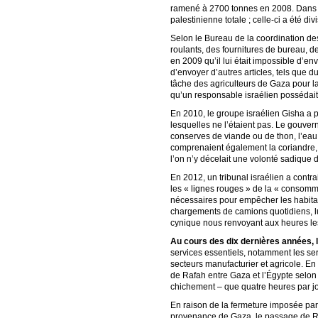
ramené à 2700 tonnes en 2008. Dans le
palestinienne totale ; celle-ci a été d
Selon le Bureau de la coordination de
roulants, des fournitures de bureau, d
en 2009 qu’il lui était impossible d’e
d’envoyer d’autres articles, tels que d
tâche des agriculteurs de Gaza pour la 
qu’un responsable israélien possédai
En 2010, le groupe israélien Gisha a po
lesquelles ne l’étaient pas. Le gouvern
conserves de viande ou de thon, l’eau m
comprenaient également la coriandre, le 
l’on n’y décelait une volonté sadique
En 2012, un tribunal israélien a contr
les « lignes rouges » de la « consom
nécessaires pour empêcher les habitan
chargements de camions quotidiens, lu
cynique nous renvoyant aux heures les
Au cours des dix dernières années, la
services essentiels, notamment les ser
secteurs manufacturier et agricole. En 
de Rafah entre Gaza et l’Égypte selon 
chichement – que quatre heures par jour
En raison de la fermeture imposée par 
provenance de Gaza, le passage de Raf