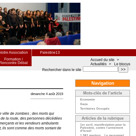
Notre Association
Palestine13
Formation /
Accueil du site
>
Rencontre Débat
Actualités
>
Le blocus
>>
Rechercher dans le site
Navigation
Mots-clés de l’article
dimanche 4 août 2019
Economie
Gaza
Territoires Occupés
e ville de zombies ; des morts qui
ord de la route, des personnes décédées
Articles de la rubrique
ommerçants et les vendeurs ambulants
1er avril, manifestation pour la
nt, ils sont comme des morts sortant de
Palestine, contre l’armement
d’Israel
1 581 martyrs... Le personnel