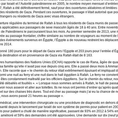
né par Israël et l’Autorité palestinienne en 2005, le nombre moyen mensuel d’entrée
, Rafah a été définitivement fermé, sauf pour des ouvertures aléatoires et limitées
s résidents de Gaza. Pendant ces ouvertures, le passage n’était autorisé que pour
s étrangers ou résidents de Gaza avec visas étrangers.
rture régulière du terminal de Rafah à tous les résidents de Gaza munis de passepo
ions applicables aux passagers de sexe masculin âgés de 18 à 40 ans. Entre novem
ers de Palestiniens le parcouraient tous les mois. Au premier semestre de 2013, u
strée au passage frontalier, chiffre similaire au nombre de voyageurs au moment de
te des événements survenus en Égypte, l’Égypte a de nouveau restreint les déplacem
re 2014.
onné 180 jours pour le départ de Gaza vers l’Egypte et 203 jours pour l’entrée d’É
estination et en provenance de Gaza via Rafah était de 8 163.
ires humanitaires des Nations Unies (OCHA) rapporte le cas de Rana, âgée de quara
 sa famille qu’elle n’avait pas vue depuis cinq ans. Elle a passé deux mois à Amma
h. Elle raconte que « le chemin du retour était extrêmement épuisant et impliquait d
ormi une nuit au ferry et une nuit dans le hall égyptien à Rafah. Le ferry ne convie
 êtes constamment maltraité par les officiers égyptiens. Sur le chemin du retour, n
été déballés et fouillés ». « Lorsque nous sommes arrivés à Rafah, le hall de passa
voir nous asseoir et aller aux toilettes. Ils ne nous ont permis d’entrer qu’après quat
et sur des chaises très dures. Tout est cher au passage mais j’ai eu la chance de 
al, nous avons passé 21 heures au passage ».
t médical, une intervention chirurgicale ou une procédure de diagnostic en dehors 
santé depuis le lancement par Israël de son système de permis pour patient en 20
 pour patient a chuté de manière significative, passant de 93% en 2012 à 54% e
t amélioré et 59% des demandes ont été approuvées. Une demande sur dix (neuf pour