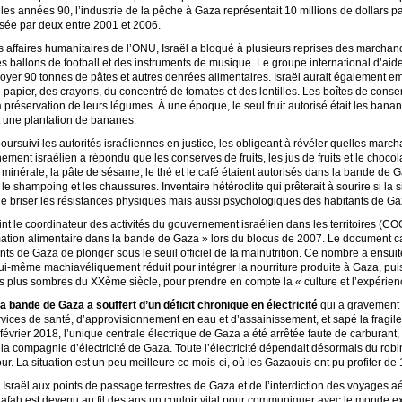
s années 90, l’industrie de la pêche à Gaza représentait 10 millions de dollars p
ivisée par deux entre 2001 et 2006.
s affaires humanitaires de l’ONU, Israël a bloqué à plusieurs reprises des marchan
es ballons de football et des instruments de musique. Le groupe international d’ai
nvoyer 90 tonnes de pâtes et autres denrées alimentaires. Israël aurait également 
u papier, des crayons, du concentré de tomates et des lentilles. Les boîtes de conser
préservation de leurs légumes. À une époque, le seul fruit autorisé était les bananes
t une plantation de bananes.
ursuivi les autorités israéliennes en justice, les obligeant à révéler quelles march
ement israélien a répondu que les conserves de fruits, les jus de fruits et le chocol
inérale, la pâte de sésame, le thé et le café étaient autorisés dans la bande de Gaz
shampoing et les chaussures. Inventaire hétéroclite qui prêterait à sourire si la situ
 de briser les résistances physiques mais aussi psychologiques des habitants de Ga
aint le coordinateur des activités du gouvernement israélien dans les territoires (
mation alimentaire dans la bande de Gaza » lors du blocus de 2007. Le document 
ts de Gaza de plonger sous le seuil officiel de la malnutrition. Ce nombre a ensui
i-même machiavéliquement réduit pour intégrer la nourriture produite à Gaza, pui
 plus sombres du XXème siècle, pour prendre en compte la « culture et l’expérien
 bande de Gaza a souffert d’un déficit chronique en électricité
qui a gravement 
vices de santé, d’approvisionnement en eau et d’assainissement, et sapé la fragile
février 2018, l’unique centrale électrique de Gaza a été arrêtée faute de carburant, 
la compagnie d’électricité de Gaza. Toute l’électricité dépendait désormais du robin
. La situation est un peu meilleure ce mois-ci, où les Gazaouis ont pu profiter de 10
Israël aux points de passage terrestres de Gaza et de l’interdiction des voyages aé
ah est devenu au fil des ans un couloir vital pour communiquer avec le monde exté