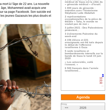
médical de Gaza est la cible du
a mort à l’âge de 22 ans. La nouvelle
« génocide médical » d’Israël.
eune âge, Mohammed avait acquis une
1 000 jours de génocide :
entretien avec l’historienne
s sur sa page Facebook. Son suicide est
Stéphanie Latte Abdallah
 les jeunes Gazaouis les plus doués et
2 représentations
exceptionnelles de la pièce de
théâtre « Taha, le monde ne
voulait pas de moi »
3 juillet 2021 - Des Palestiniens
protestent...
3 événements Palestine du
week-end
4 156 élèves et 221
enseignants ont été tués depuis
le début de l’offensive
israélienne à Gaza
5 raids israéliens et
bombardements intensifs sur la
bande de Gaza le lundi 15 juin
2020
« Les universités, voilà
l’ennemi. »
6 500 français dans l’armée
israélienne...
0
10
20
30
...
Agenda
Array
<<
2026