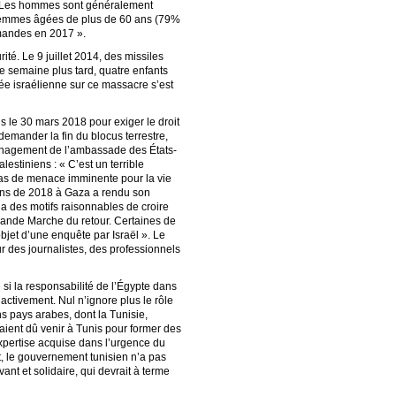
. « Les hommes sont généralement
es femmes âgées de plus de 60 ans (79%
emandes en 2017 ».
rité. Le 9 juillet 2014, des missiles
ne semaine plus tard, quatre enfants
ée israélienne sur ce massacre s’est
 le 30 mars 2018 pour exiger le droit
 demander la fin du blocus terrestre,
ménagement de l’ambassade des États-
estiniens : « C’est un terrible
t pas de menace imminente pour la vie
ions de 2018 à Gaza a rendu son
a des motifs raisonnables de croire
Grande Marche du retour. Certaines de
bjet d’une enquête par Israël ». Le
ur des journalistes, des professionnels
si la responsabilité de l’Égypte dans
activement. Nul n’ignore plus le rôle
s pays arabes, dont la Tunisie,
aient dû venir à Tunis pour former des
expertise acquise dans l’urgence du
nt, le gouvernement tunisien n’a pas
nt et solidaire, qui devrait à terme