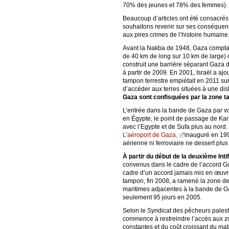
70% des jeunes et 78% des femmes).
Beaucoup d’articles ont été consacrés
souhaitons revenir sur ses conséquenc
aux pires crimes de l’histoire humaine
Avant la Nakba de 1948, Gaza comptai
de 40 km de long sur 10 km de large) di
construit une barrière séparant Gaza d’
à partir de 2009. En 2001, Israël a a
tampon terrestre empiétait en 2011 sur
d’accéder aux terres situées à une dis
Gaza sont confisquées par la zone ta
L’entrée dans la bande de Gaza par voi
en Égypte, le point de passage de Kar
avec l’Egypte et de Sufa plus au nord.
L’aéroport de Gaza,
inauguré en 1998
aérienne ni ferroviaire ne dessert plu
À partir du début de la deuxième Int
convenus dans le cadre de l’accord Ga
cadre d’un accord jamais mis en œuv
tampon, fin 2008, a ramené la zone de 
maritimes adjacentes à la bande de G
seulement 95 jours en 2005.
Selon le Syndicat des pêcheurs palest
commence à restreindre l’accès aux zon
constantes et du coût croissant du mat