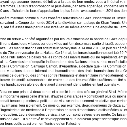
n’ayant reçu aucune réponse définitive à la date de leur rendez-vous à l’hôpital »
 les femmes. Le taux d’approbation le plus élevé, par sexe et par âge, concerne l
 ans affichaient le taux d’approbation le plus faible, avec seulement 30% des d
ontière maritime comme sur les frontières terrestres de Gaza, l’incertitude et l’insécu
ls suivaient la Coupe du monde 2014 à la télévision sur la plage de Khan Younis. U
ns, ont été assassinés par un raid israélien au même endroit. Une enquête de l’arm
che du retour » ont été organisées par les Palestiniens de la bande de Gaza depuis
iniens dans leurs villages ou leurs villes qui font désormais partie d’Israël, et pour
aza. Les manifestations ont atteint leur paroxysme le 14 mai 2018, le jour du dé
le du 70e anniversaire de la Nakba. Ce 14 mai, les forces israéliennes ont tué 59 Pal
 et de l’utilisation de balles réelles contre des manifestants qui ne représentaien
onal. La Commission d’enquête indépendante des Nations unies sur les manifestat
ent de la Commission, Santiago Canton, d’Argentine, a déclaré que « la Commission 
des violations du droit international humanitaire et des droits humains lors de la 
crimes de guerre ou des crimes contre l’humanité et doivent faire immédiatement l’o
rouvé des motifs raisonnables de croire que des tireurs d’élite israéliens ont tiré s
es handicapées alors qu’ils étaient clairement identifiables en tant que tels ».
Gaza en une prison à deux portes et a confié l’une des clés au général Sissi. Même 
s importante après celle d’Israël, d’autres pays arabes y contribuent plus ou moins 
onnait beaucoup moins la politique de visa scandaleusement restrictive que certain
ravant ainsi leur isolement. Ce mois-ci, par exemple, deux ingénieurs de Gaza aur
é d’ingénierie et de médecine à l’impression en trois dimensions d’outils médicaux, 
élo-égyptien. Leurs demandes de visa, à ce jour, sont restées lettre morte. Ce faisa
nts de Gaza – il a entravé le développement d’un nouveau projet scientifique innova
ser leurs coûts aussi bien en Tunisie qu’en Palestine.