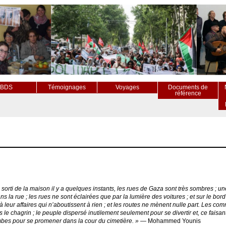
BDS
Témoignages
Voyages
Documents de
référence
 sorti de la maison il y a quelques instants, les rues de Gaza sont très sombres ; un
ns la rue ; les rues ne sont éclairées que par la lumière des voitures ; et sur le b
à leur affaires qui n’aboutissent à rien ; et les routes ne mènent nulle part. Les c
 le chagrin ; le peuple dispersé inutilement seulement pour se divertir et, ce faisa
mbes pour se promener dans la cour du cimetière. » —
Mohammed Younis