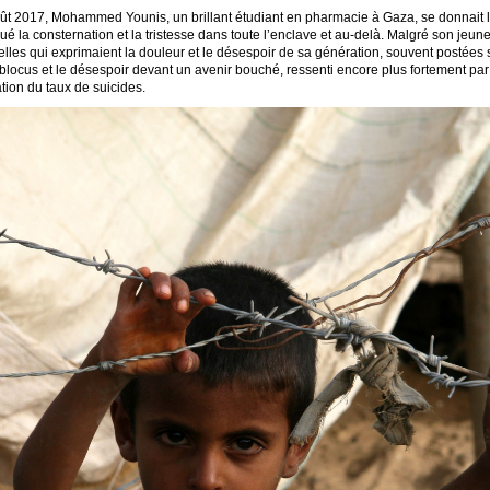
ût 2017, Mohammed Younis, un brillant étudiant en pharmacie à Gaza, se donnait l
ué la consternation et la tristesse dans toute l’enclave et au-delà. Malgré son j
velles qui exprimaient la douleur et le désespoir de sa génération, souvent postée
blocus et le désespoir devant un avenir bouché, ressenti encore plus fortement par
ion du taux de suicides.