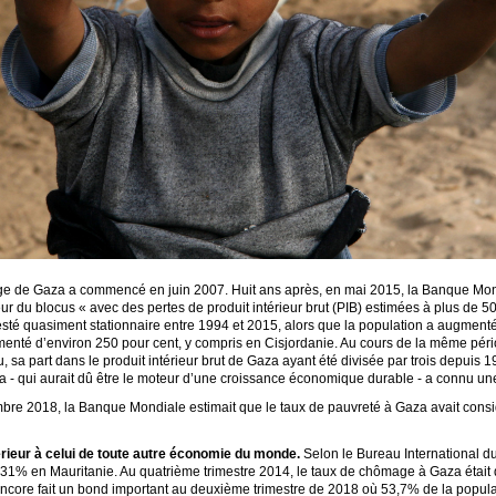
 de Gaza a commencé en juin 2007. Huit ans après, en mai 2015, la Banque Mondi
eur du blocus « avec des pertes de produit intérieur brut (PIB) estimées à plus de 
esté quasiment stationnaire entre 1994 et 2015, alors que la population a augmenté
nté d’environ 250 pour cent, y compris en Cisjordanie. Au cours de la même péri
, sa part dans le produit intérieur brut de Gaza ayant été divisée par trois depuis 1
a - qui aurait dû être le moteur d’une croissance économique durable - a connu une
mbre 2018, la Banque Mondiale estimait que le taux de pauvreté à Gaza avait con
ieur à celui de toute autre économie du monde.
Selon le Bureau International du
31% en Mauritanie. Au quatrième trimestre 2014, le taux de chômage à Gaza était 
encore fait un bond important au deuxième trimestre de 2018 où 53,7% de la popula