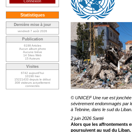
Connexion
Statistiques
Dernière mise à jour
vendredi 7 août 2026
Publication
6198 Articles
Aucun album photo
Aucune brève
14 Sites Web
15 Auteurs
Visites
6742 aujourd’hui
10196 hier
15221433 depuis le début
308 visiteurs actuellement
connectés
© UNICEF Une rue est jonchée 
sévèrement endommagés par les r
à Tebnine, dans le sud du Liban
2 juin 2026 Santé
Alors que les affrontements en
poursuivent au sud du Liban, 