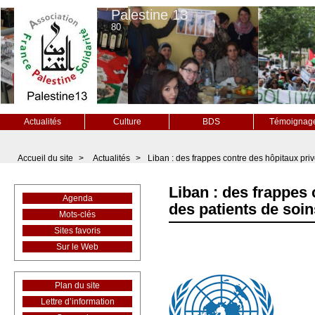
Palestine 13
80
Actualités
Culture
BDS
Témoignag
Accueil du site
>
Actualités
>
Liban : des frappes contre des hôpitaux priv
Liban : des frappes 
Agenda
des patients de soin
Mots-clés
Sites favoris
Sur le Web
Plan du site
Lettre d’information