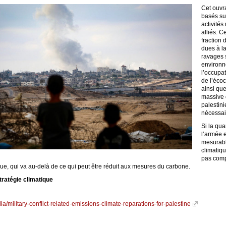
Cet ouvra
basés su
activités
alliés. C
fraction 
dues à la
ravages 
environn
l’occupat
de l’écoc
ainsi qu
massive 
palestini
nécessai
Si la qua
l’armée e
mesurabl
climatiqu
pas comp
que, qui va au-delà de ce qui peut être réduit aux mesures du carbone.
stratégie climatique
ia/military-conflict-related-emissions-climate-reparations-for-palestine