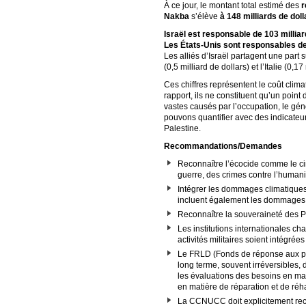
À ce jour, le montant total estimé des
r
Nakba
s’élève
à 148 milliards de doll
Israël est responsable de 103 milliar
Les États-Unis sont responsables de 4
Les alliés d’Israël partagent une part 
(0,5 milliard de dollars) et l’Italie (0,17
Ces chiffres représentent le coût clima
rapport, ils ne constituent qu’un poin
vastes causés par l’occupation, le gé
pouvons quantifier avec des indicateur
Palestine.
Recommandations/Demandes
Reconnaître l’écocide comme le cin
guerre, des crimes contre l’humanit
Intégrer les dommages climatiques 
incluent également les dommages c
Reconnaître la souveraineté des Pal
Les institutions internationales ch
activités militaires soient intégré
Le FRLD (Fonds de réponse aux pert
long terme, souvent irréversibles,
les évaluations des besoins en ma
en matière de réparation et de réha
La CCNUCC doit explicitement recon