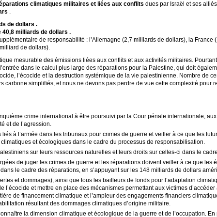
éparations climatiques militaires et liées aux conflits
dues par Israël et ses allié
ars
.
ds de dollars .
0,8 milliards de dollars .
supplémentaire de responsabilité : l’Allemagne (2,7 milliards de dollars), la France 
 milliard de dollars).
tique mesurable des émissions liées aux conflits et aux activités militaires. Pourta
t d’entrée dans le calcul plus large des réparations pour la Palestine, qui doit ég
nocide, l’écocide et la destruction systémique de la vie palestinienne. Nombre de 
s carbone simplifiés, et nous ne devons pas perdre de vue cette complexité pour re
quième crime international à être poursuivi par la Cour pénale internationale, au
é et de l’agression.
liés à l’armée dans les tribunaux pour crimes de guerre et veiller à ce que les fut
limatiques et écologiques dans le cadre du processus de responsabilisation.
estiniens sur leurs ressources naturelles et leurs droits sur celles-ci dans le cadr
argées de juger les crimes de guerre et les réparations doivent veiller à ce que les é
es dans le cadre des réparations, en s’appuyant sur les 148 milliards de dollars amér
es et dommages), ainsi que tous les bailleurs de fonds pour l’adaptation climatiq
 de l’écocide et mettre en place des mécanismes permettant aux victimes d’accéder
tière de financement climatique et l’ampleur des engagements financiers climatiqu
bilitation résultant des dommages climatiques d’origine militaire.
naître la dimension climatique et écologique de la guerre et de l’occupation. En pa