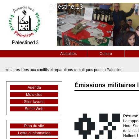
Palestine 13
80
Actualités
Culture
militaires liées aux conflits et réparations climatiques pour la Palestine
Émissions militaires l
Agenda
Mots-clés
Sites favoris
Sur le Web
Résumé
Le rappo
Plan du site
Nord-Sud 
de la soc
Lettre d’information
Nations U