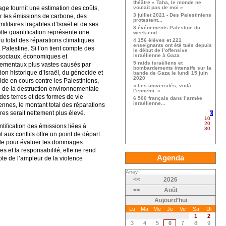
théâtre « Taha, le monde ne
ge fournit une estimation des coûts,
voulait pas de moi »
3 juillet 2021 - Des Palestiniens
r les émissions de carbone, des
protestent...
 militaires traçables d’Israël et de ses
3 événements Palestine du
ette quantification représente une
week-end
du total des réparations climatiques
4 156 élèves et 221
enseignants ont été tués depuis
 Palestine. Si l’on tient compte des
le début de l’offensive
israélienne à Gaza
sociaux, économiques et
5 raids israéliens et
ementaux plus vastes causés par
bombardements intensifs sur la
ion historique d’Israël, du génocide et
bande de Gaza le lundi 15 juin
2020
ide en cours contre les Palestiniens,
« Les universités, voilà
e de la destruction environnementale
l’ennemi. »
des terres et des formes de vie
6 500 français dans l’armée
israélienne...
ennes, le montant total des réparations
res serait nettement plus élevé.
0
10
20
ntification des émissions liées à
30
t aux conflits offre un point de départ
...
e pour évaluer les dommages
es et la responsabilité, elle ne rend
Agenda
te de l’ampleur de la violence
Array
<<
2026
<<
Août
Aujourd’hui
Lu
Ma
Me
Je
Ve
Sa
Di
1
2
3
4
5
6
7
8
9