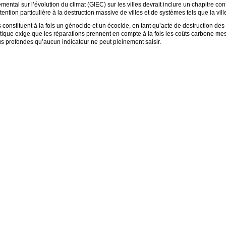
ntal sur l’évolution du climat (GIEC) sur les villes devrait inclure un chapitre co
tention particulière à la destruction massive de villes et de systèmes tels que la vil
s constituent à la fois un génocide et un écocide, en tant qu’acte de destruction de
atique exige que les réparations prennent en compte à la fois les coûts carbone mes
lus profondes qu’aucun indicateur ne peut pleinement saisir.