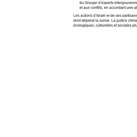
du Groupe d’experts intergouverneme
et aux conflits, en accordant une at
Les actions d’Israël et de ses partisan
dont dépend la survie. La justice clim
écologiques, culturelles et sociales p