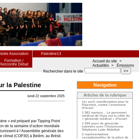
Notre Association
Palestine13
Formation /
Accueil du site
>
Rencontre Débat
Actualités
>
Émissions
>>
Rechercher dans le site
ur la Palestine
Navigation
Articles de la rubrique
lundi 22 septembre 2025
1er avril, manifestation pour la
Palestine, contre l’armement
d’Israel
1 581 martyrs... Le personnel
médical de Gaza est la cible du
« génocide médical » d’Israël.
stine
» est préparé par Tipping Point
1 000 jours de génocide :
asion de la semaine d’action mondiale
entretien avec l’historienne
Stéphanie Latte Abdallah
 réunissent à l’Assemblée générale des
2 représentations
e climat (COP30) à Belém, au Brésil.
exceptionnelles de la pièce de