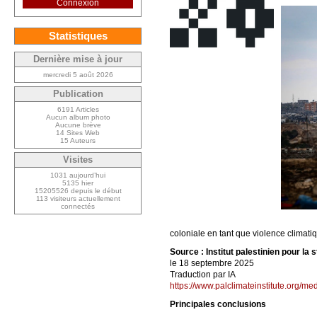
Connexion
Statistiques
Dernière mise à jour
mercredi 5 août 2026
Publication
6191 Articles
Aucun album photo
Aucune brève
14 Sites Web
15 Auteurs
Visites
1031 aujourd’hui
5135 hier
15205526 depuis le début
113 visiteurs actuellement
connectés
coloniale en tant que violence climati
Source : Institut palestinien pour la 
le 18 septembre 2025
Traduction par IA
https://www.palclimateinstitute.org/med
Principales conclusions