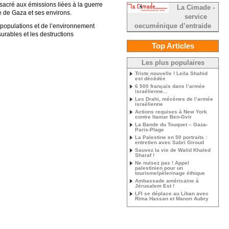
nsacré aux émissions liées à la guerre
La Cimade -
le de Gaza et ses environs.
service
s populations et de l’environnement
oecuménique d’entraide
urables et les destructions
Top Articles
Les plus populaires
Triste nouvelle ! Leila Shahid
est décédée
6 500 français dans l’armée
israélienne...
Les Drahi, mécènes de l’armée
israélienne
Actions requises à New York
contre Itamar Ben-Gvir
La Bande du Touquet – Gaza-
Paris-Plage
La Palestine en 50 portraits :
entretien avec Sabri Giroud
Sauvez la vie de Walid Khaled
Sharaf !
Ne nuisez pas ! Appel
palestinien pour un
tourisme/pèlerinage éthique
Ambassade américaine à
Jérusalem Est !
LFI se déplace au Liban avec
Rima Hassan et Manon Aubry