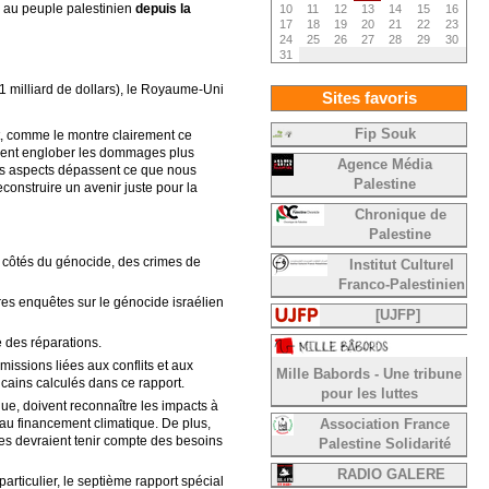
s au peuple palestinien
depuis la
10
11
12
13
14
15
16
17
18
19
20
21
22
23
24
25
26
27
28
29
30
31
(1 milliard de dollars), le Royaume-Uni
Sites favoris
Fip Souk
nt, comme le montre clairement ce
alement englober les dommages plus
Agence Média
ces aspects dépassent ce que nous
Palestine
construire un avenir juste pour la
Chronique de
Palestine
x côtés du génocide, des crimes de
Institut Culturel
Franco-Palestinien
ures enquêtes sur le génocide israélien
[UJFP]
e des réparations.
missions liées aux conflits et aux
Mille Babords - Une tribune
icains calculés dans ce rapport.
pour les luttes
ue, doivent reconnaître les impacts à
 au financement climatique. De plus,
Association France
es devraient tenir compte des besoins
Palestine Solidarité
RADIO GALERE
rticulier, le septième rapport spécial