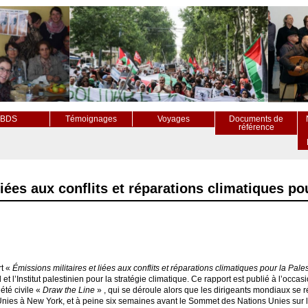
BDS
Témoignages
Voyages
Documents de
référence
iées aux conflits et réparations climatiques po
rt «
Émissions militaires et liées aux conflits et réparations climatiques pour la Pale
et l’Institut palestinien pour la stratégie climatique. Ce rapport est publié à l’occ
iété civile «
Draw the Line
» , qui se déroule alors que les dirigeants mondiaux se
nies à New York, et à peine six semaines avant le Sommet des Nations Unies sur l