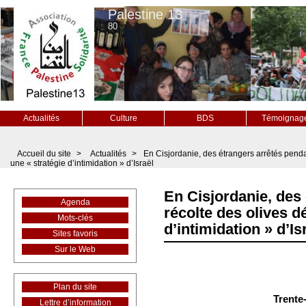
Palestine 13
80
Actualités
Culture
BDS
Témoignag
Accueil du site
>
Actualités
>
En Cisjordanie, des étrangers arrêtés penda
une « stratégie d’intimidation » d’Israël
En Cisjordanie, des 
Agenda
récolte des olives d
Mots-clés
d’intimidation » d’Is
Sites favoris
Sur le Web
Plan du site
Trente
Lettre d’information