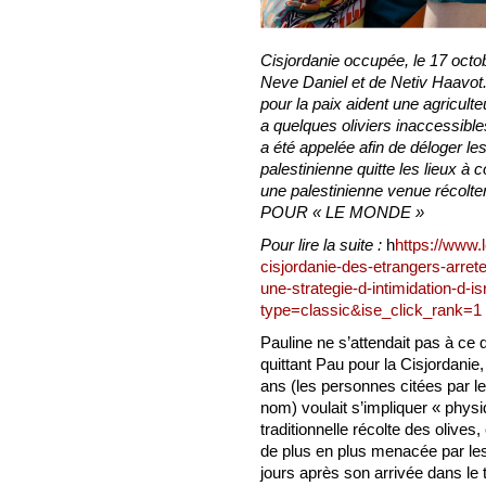
Cisjordanie occupée, le 17 octo
Neve Daniel et de Netiv Haavot.
pour la paix aident une agricult
a quelques oliviers inaccessibl
a été appelée afin de déloger les
palestinienne quitte les lieux à 
une palestinienne venue réco
POUR « LE MONDE »
Pour lire la suite :
h
https://www.l
cisjordanie-des-etrangers-arret
une-strategie-d-intimidation-d
type=classic&ise_click_rank=1
Pauline ne s’attendait pas à ce 
quittant Pau pour la Cisjordanie,
ans (les personnes citées par l
nom) voulait s’impliquer « phys
traditionnelle récolte des olives
de plus en plus menacée par les
jours après son arrivée dans le