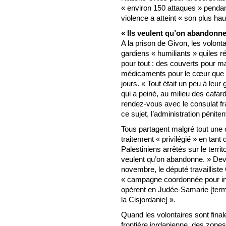
« environ 150 attaques » pendant
violence a atteint « son plus ha
« Ils veulent qu’on abandonne
A la prison de Givon, les volonta
gardiens « humiliants » quiles réve
pour tout : des couverts pour ma
médicaments pour le cœur que 
jours. « Tout était un peu à leur
qui a peiné, au milieu des cafard
rendez-vous avec le consulat f
ce sujet, l’administration péniten
Tous partagent malgré tout une ce
traitement « privilégié » en tant
Palestiniens arrêtés sur le territ
veulent qu’on abandonne. » Deva
novembre, le député travailliste
« campagne coordonnée pour int
opèrent en Judée-Samarie [term
la Cisjordanie] ».
Quand les volontaires sont fina
frontière jordanienne, des zones