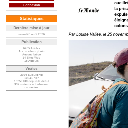
cueille
Connexion
la pris
expulsé
Statistiques
éloigne
colons
Dernière mise à jour
Par Louise Vallée, le 25 novem
samedi 8 août 2026
Publication
6205 Articles
Aucun album photo
Aucune brève
14 Sites Web
15 Auteurs
Visites
2036 aujourd’hui
10841 hier
15250138 depuis le début
339 visiteurs actuellement
connectés