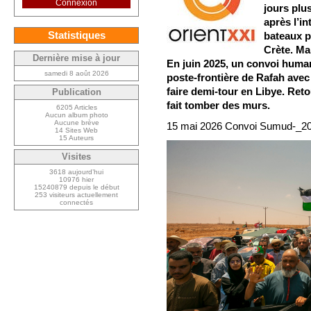
Connexion
jours plu
après l’in
Statistiques
bateaux p
Crète. Mai
Dernière mise à jour
En juin 2025, un convoi humanit
samedi 8 août 2026
poste-frontière de Rafah avec 
faire demi-tour en Libye. Reto
Publication
fait tomber des murs.
6205 Articles
Aucun album photo
Aucune brève
15 mai 2026 Convoi Sumud-_2
14 Sites Web
15 Auteurs
Visites
3618 aujourd’hui
10976 hier
15240879 depuis le début
253 visiteurs actuellement
connectés