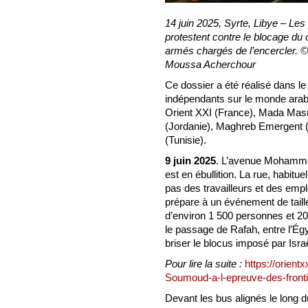
14 juin 2025, Syrte, Libye – Le
protestent contre le blocage d
armés chargés de l’encercler. ©
Moussa Acherchour
Ce dossier a été réalisé dans l
indépendants sur le monde arab
Orient XXI (France), Mada Masr 
(Jordanie), Maghreb Emergent (A
(Tunisie).
9 juin 2025
. L’avenue Mohammed
est en ébullition. La rue, habit
pas des travailleurs et des emp
prépare à un événement de tai
d’environ 1 500 personnes et 2
le passage de Rafah, entre l’Ég
briser le blocus imposé par Israë
Pour lire la suite :
https://orien
Soumoud-a-l-epreuve-des-front
Devant les bus alignés le long du