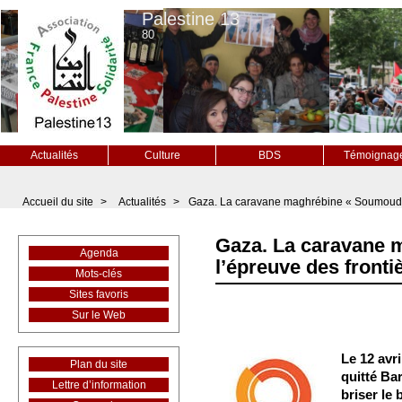
Palestine 13
80
Actualités
Culture
BDS
Témoignag
Accueil du site
>
Actualités
>
Gaza. La caravane maghrébine « Soumoud »
Gaza. La caravane 
Agenda
l’épreuve des fronti
Mots-clés
Sites favoris
Sur le Web
Le 12 avri
Plan du site
quitté Ba
Lettre d’information
briser le