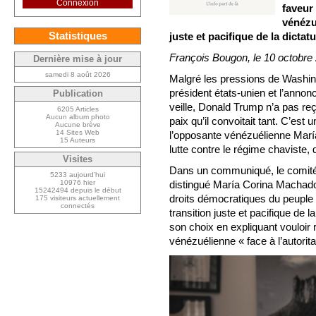
Connexion
faveur
vénézu
Statistiques
juste et pacifique de la dictat
François Bougon, le 10 octobre
Dernière mise à jour
samedi 8 août 2026
Malgré les pressions de Washingt
président états-unien et l’annon
Publication
veille, Donald Trump n’a pas reç
6205 Articles
Aucun album photo
paix qu’il convoitait tant. C’est 
Aucune brève
14 Sites Web
l’opposante vénézuélienne María
15 Auteurs
lutte contre le régime chaviste, 
Visites
Dans un communiqué, le comité 
5233 aujourd’hui
10976 hier
distingué María Corina Machado 
15242494 depuis le début
droits démocratiques du peuple 
175 visiteurs actuellement
connectés
transition juste et pacifique de la
son choix en expliquant vouloi
vénézuélienne « face à l’autori