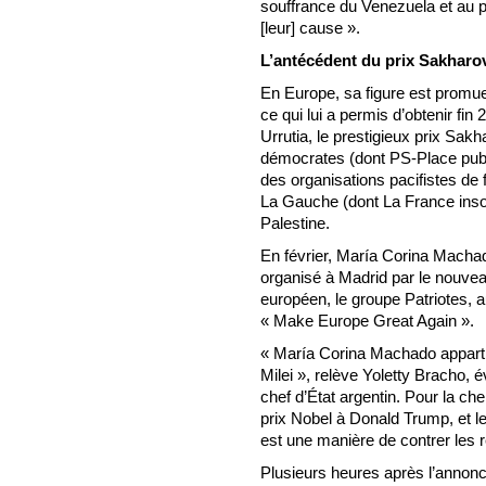
souffrance du Venezuela et au p
[leur] cause ».
L’antécédent du prix Sakharo
En Europe, sa figure est promue 
ce qui lui a permis d’obtenir 
Urrutia, le prestigieux prix Sak
démocrates (dont PS-Place publ
des organisations pacifistes de 
La Gauche (dont La France insoum
Palestine.
En février, María Corina Machad
organisé à Madrid par le nouve
européen, le groupe Patriotes, 
« Make Europe Great Again ».
« María Corina Machado appartien
Milei », relève Yoletty Bracho, é
chef d’État argentin. Pour la ch
prix Nobel à Donald Trump, et le
est une manière de contrer les 
Plusieurs heures après l’annonc