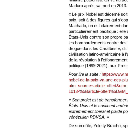
Maduro après sa mort en 2013.
« Le prix Nobel est décerné soit
paix, soit à des figures qui s’o
Machado, on est clairement dans
particulièrement pacifique : elle
États-Unis contre son propre p
les bombardements contre des e
drogue dans les Caraïbes », di
civilisation latino-américaine à 
de la révolution à l’effondreme
politique (1999-2021), aux Press
Pour lire la suite :
https://www.me
nobel-de-la-paix-va-une-des-plu
utm_source=article_offert&
1013-%5Barticle-offert%5D&
« Son projet est de transformer
États-Unis et le continent améric
extrêmement libéral et plaide pou
vénézulien PDVSA. »
De son côté, Yoletty Bracho, spé