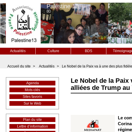
Palestine 13
80
Actualités
Culture
BDS
Témoignag
Accueil du site
>
Actualités
>
Le Nobel de la Paix va à une des plus fidè
Le Nobel de la Paix 
Agenda
alliées de Trump au
Mots-clés
Sites favoris
Sur le Web
Le com
Plan du site
Corina
Lettre d’information
régime 