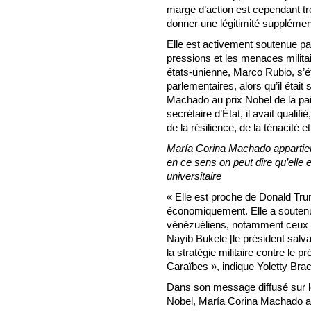
marge d’action est cependant trè
donner une légitimité supplémen
Elle est activement soutenue par 
pressions et les menaces milita
états-unienne, Marco Rubio, s’éta
parlementaires, alors qu’il était
Machado au prix Nobel de la p
secrétaire d’État, il avait qualif
de la résilience, de la ténacité e
María Corina Machado appartient 
en ce sens on peut dire qu’elle 
universitaire
« Elle est proche de Donald Trum
économiquement. Elle a soutenu 
vénézuéliens, notamment ceux q
Nayib Bukele [le président salva
la stratégie militaire contre le 
Caraïbes », indique Yoletty Bra
Dans son message diffusé sur l
Nobel, María Corina Machado a d