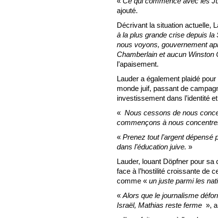
«
Ce qui commence avec les Juif
ajouté.
Décrivant la situation actuelle, 
à la plus grande crise depuis l
nous voyons, gouvernement apr
Chamberlain et aucun Winston C
l’apaisement.
Lauder a également plaidé pour
monde juif, passant de campagne
investissement dans l’identité et
«
Nous cessons de nous concent
commençons à nous concentrer
«
Prenez tout l’argent dépensé p
dans l’éducation juive.
»
Lauder, louant Döpfner pour sa d
face à l’hostilité croissante de c
comme «
un juste parmi les nat
«
Alors que le journalisme défo
Israël, Mathias reste ferme
», a