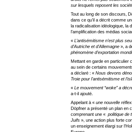
sur lesquels reposent les sociét
Tout au long de son discours, Dö
dans ce qu’il a décrit comme u
la radicalisation idéologique, la d
l’amplification des médias socia
«
L’antisémitisme n’est plus s
d’Autriche et d’Allemagne
», a d
phénomène d’exportation mondi
Mettant en garde en particulier
au sein de certains mouvements 
a déclaré : «
Nous devons dénon
Troie pour l’antisémitisme et l’i
«
Le mouvement “woke” a décrét
a-t-il ajouté.
Appelant à «
une nouvelle réflex
Döpfner a présenté un plan en cin
comprenant une «
politique de 
Juifs
», une action plus forte cont
un enseignement élargi sur l’Hol
Europe.