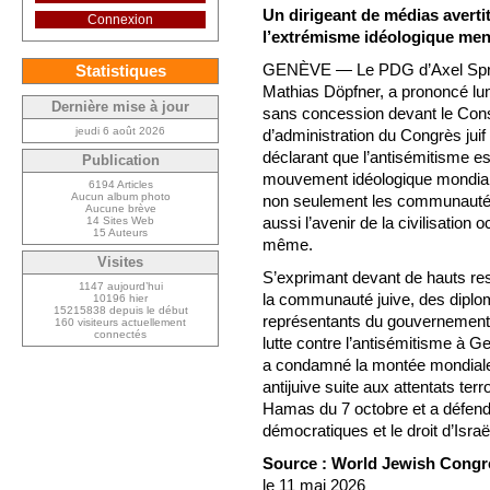
Un dirigeant de médias avertit
Connexion
l’extrémisme idéologique mena
GENÈVE — Le PDG d’Axel Spr
Statistiques
Mathias Döpfner, a prononcé lu
Dernière mise à jour
sans concession devant le Cons
jeudi 6 août 2026
d’administration du Congrès juif
déclarant que l’antisémitisme e
Publication
mouvement idéologique mondia
6194 Articles
Aucun album photo
non seulement les communautés
Aucune brève
aussi l’avenir de la civilisation o
14 Sites Web
15 Auteurs
même.
Visites
S’exprimant devant de hauts re
1147 aujourd’hui
la communauté juive, des diplo
10196 hier
15215838 depuis le début
représentants du gouvernement
160 visiteurs actuellement
connectés
lutte contre l’antisémitisme à 
a condamné la montée mondiale
antijuive suite aux attentats terr
Hamas du 7 octobre et a défendu
démocratiques et le droit d’Israë
Source : World Jewish Congr
le 11 mai 2026