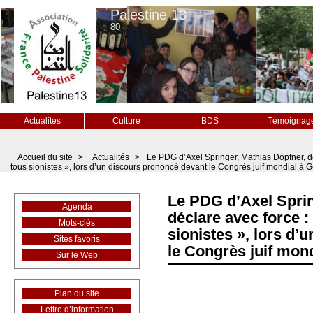
Palestine 13
80
Actualités
Culture
BDS
Témoignag
Accueil du site
>
Actualités
>
Le PDG d’Axel Springer, Mathias Döpfner, d
tous sionistes », lors d’un discours prononcé devant le Congrès juif mondial à 
Le PDG d’Axel Sprin
Agenda
déclare avec force 
Mots-clés
sionistes », lors d
Sites favoris
le Congrès juif mon
Sur le Web
Plan du site
Lettre d’information