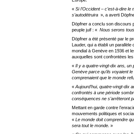
«
Si l’Occident – ​​c’est-à-dire l
s’autodétruira
», a averti Döpfne
Döpfner a conclu son discours par
peuple juif : «
Nous serons tous 
Döpfner a été présenté par le p
Lauder, qui a établi un parallèle 
mondial à Genève en 1936 et l
auxquelles sont confrontées le
«
Il y a quatre-vingt-dix ans, un p
Genève parce qu’ils voyaient le
comprenaient que le monde refu
«
Aujourd’hui, quatre-vingt-dix
confrontés à une période sombre p
conséquences ne s’arrêteront p
Mettant en garde contre l’enrac
mouvements politiques et socia
«
Le monde doit comprendre qu’a
sera tout le monde.
»