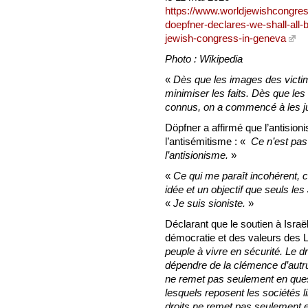
https://www.worldjewishcongres
doepfner-declares-we-shall-all-b
jewish-congress-in-geneva
Photo : Wikipedia
«
Dès que les images des victi
minimiser les faits. Dès que l
connus, on a commencé à les jus
Döpfner a affirmé que l’antisio
l’antisémitisme : «
Ce n’est pas 
l’antisionisme.
»
«
Ce qui me paraît incohérent, c’
idée et un objectif que seuls les
«
Je suis sioniste.
»
Déclarant que le soutien à Israël
démocratie et des valeurs des L
peuple à vivre en sécurité. Le dr
dépendre de la clémence d’autru
ne remet pas seulement en quest
lesquels reposent les sociétés 
droits ne remet pas seulement e