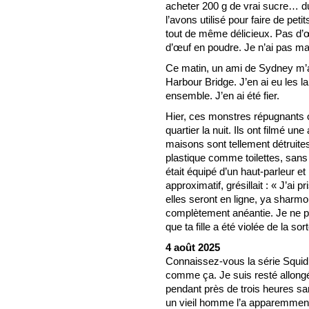
acheter 200 g de vrai sucre… du 
l’avons utilisé pour faire de peti
tout de même délicieux. Pas d’œ
d’œuf en poudre. Je n’ai pas m
Ce matin, un ami de Sydney m’a
Harbour Bridge. J’en ai eu les l
ensemble. J’en ai été fier.
Hier, ces monstres répugnants 
quartier la nuit. Ils ont filmé 
maisons sont tellement détruites
plastique comme toilettes, sans 
était équipé d’un haut-parleur et
approximatif, grésillait : « J’ai 
elles seront en ligne, ya sharmo
complètement anéantie. Je ne pe
que ta fille a été violée de la so
4 août 2025
Connaissez-vous la série Squid
comme ça. Je suis resté allongé
pendant près de trois heures s
un vieil homme l’a apparemment fa