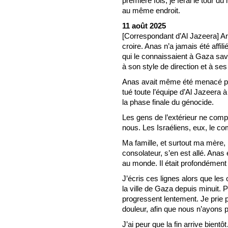
première fois, je ferai le tour d
au même endroit.
11 août 2025
[Correspondant d’Al Jazeera] Ana
croire. Anas n’a jamais été affil
qui le connaissaient à Gaza sav
à son style de direction et à se
Anas avait même été menacé par
tué toute l’équipe d’Al Jazeera
la phase finale du génocide.
Les gens de l’extérieur ne com
nous. Les Israéliens, eux, le com
Ma famille, et surtout ma mère, l
consolateur, s’en est allé. Anas 
au monde. Il était profondément
J’écris ces lignes alors que le
la ville de Gaza depuis minuit. 
progressent lentement. Je prie 
douleur, afin que nous n’ayons
J’ai peur que la fin arrive bien