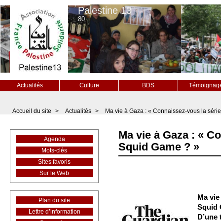
Palestine 13
80
Actualités
Culture
BDS
Témoignag
Accueil du site
>
Actualités
>
Ma vie à Gaza : « Connaissez-vous la séri
Ma vie à Gaza : « C
Agenda
Squid Game ? »
Mots-clés
Sites favoris
Sur le Web
Ma vie
Plan du site
Squid 
Lettre d’information
D’une 