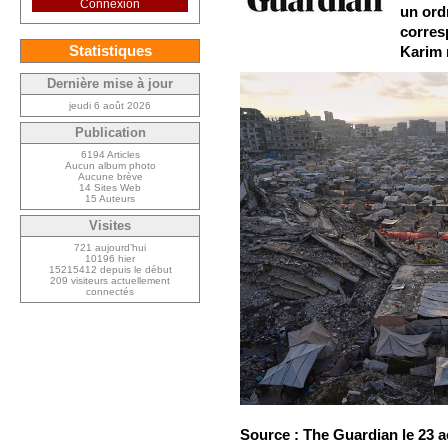
Connexion
un ord
corres
Statistiques
Karim 
Dernière mise à jour
jeudi 6 août 2026
Publication
6194 Articles
Aucun album photo
Aucune brève
14 Sites Web
15 Auteurs
Visites
721 aujourd’hui
10196 hier
15215412 depuis le début
209 visiteurs actuellement
connectés
Source : The Guardian le 23 a