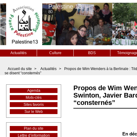
Palestine 13
80
Actualités
Culture
BDS
Témoignag
Accueil du site
>
Actualités
>
Propos de Wim Wenders à la Berlinale : Til
se disent “consternés”
Propos de Wim Wende
Agenda
Swinton, Javier Bar
Mots-clés
“consternés”
Sites favoris
Sur le Web
Plan du site
En déc
Lettre d’information