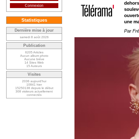
dehors 
Connexion
soulev
ouvert
Statistiques
une ma
Dernière mise à jour
Par Fré
samedi 8 août 2026
Publication
6205 Articles
Aucun album photo
Aucune brève
14 Sites Web
15 Auteurs
Visites
2036 aujourd’hui
10841 hier
15250138 depuis le début
308 visiteurs actuellement
connectés