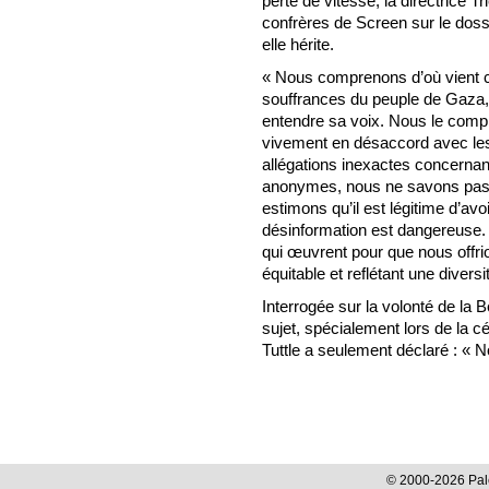
perte de vitesse, la directrice T
confrères de Screen sur le doss
elle hérite.
« Nous comprenons d’où vient cet
souffrances du peuple de Gaza, a
entendre sa voix. Nous le com
vivement en désaccord avec les
allégations inexactes concernan
anonymes, nous ne savons pas q
estimons qu’il est légitime d’av
désinformation est dangereuse. E
qui œuvrent pour que nous offr
équitable et reflétant une diver
Interrogée sur la volonté de la
sujet, spécialement lors de la c
Tuttle a seulement déclaré : « 
© 2000-2026 Pale