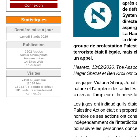
après 
Connexion
de défe
System
Statistiques
direct
asperg
Dernière mise à jour
La Hau
samedi 8 août 2026
la déc
Publication
groupe de protestation Palest
terroriste était illégale, mais 
6202 Articles
Aucun album photo
un appel.
Aucune brève
14 Sites Web
15 Auteurs
Haaretz, 13/02/2026, The Assoc
Hagar Shezaf et Ben Kroll ont con
Visites
7490 aujourd’hui
Les juges Victoria Sharp, Jonat
11594 hier
15233775 depuis le début
nature et l’ampleur des activités
181 visiteurs actuellement
connectés
« niveau, l’ampleur et la persista
Les juges ont indiqué qu’ils étai
Palestine Action était dispropor
nombre de ses actions ont consti
indépendamment de l’interdiction
poursuivre les personnes conce