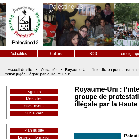
Palestine 13
80
Actualités
Culture
BDS
Témoignag
Accueil du site
>
Actualités
>
Royaume-Uni : l’interdiction pour terrorism
Action jugée illégale par la Haute Cour
Royaume-Uni : l’int
Agenda
groupe de protestat
Mots-clés
illégale par la Haut
Sites favoris
Sur le Web
Plan du site
Palesti
Lettre d’information