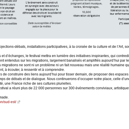
ctions-débats, installations participatives, à la croisée de la culture et de l’Art, so
et d’échanges, le festival mettra en lumière des initiatives inspirantes, qui contredis
ent entendus sur les migrations, largement banalisés et amplifiés aujourd’hui par les
les migrations ne sont ni un problème ni un fait nouveau mais une réalité humaine qu
nt, à écouter, à ressentir et à comprendre.
 de construire des liens aujourd’hui pour tisser demain, de proposer des espaces
mps de débats et de dialogue. Nous continuerons d’occuper notre place, celle d’un
é, une France riche de ses cultures plurielles.
stival a réuni plus de 22 000 personnes sur 300 événements conviviaux, artistiques, 
imade.
n/sud-est/