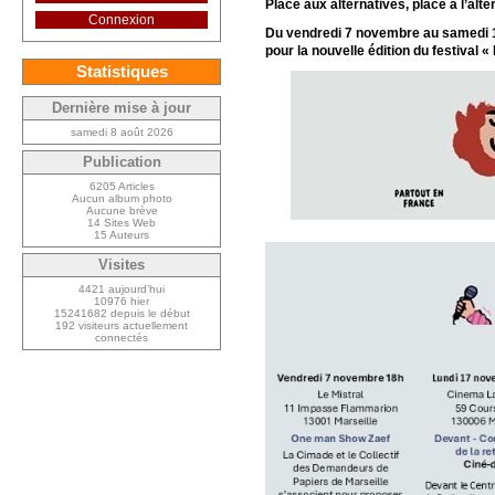
Place aux alternatives, place à l’altér
Connexion
Du vendredi 7 novembre au samedi 1
pour la nouvelle édition du festival «
Statistiques
Dernière mise à jour
samedi 8 août 2026
Publication
6205 Articles
Aucun album photo
Aucune brève
14 Sites Web
15 Auteurs
Visites
4421 aujourd’hui
10976 hier
15241682 depuis le début
192 visiteurs actuellement
connectés