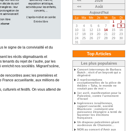
<<
2026
<<
Août
Aujourd’hui
Lu
Ma
Me
Je
Ve
Sa
Di
1
2
3
4
5
6
7
8
9
10
11
12
13
14
15
16
17
18
19
20
21
22
23
24
25
26
27
28
29
30
31
us le signe de la convivialité et du
Top Articles
ent les récits stigmatisants et
 tenants du rejet de l’autre, par les
Les plus populaires
i enrichit nos sociétés. Migrant’scène,
Concert interrompu de Barbara
Butch : récit d’un boycott qui a
 de rencontres avec les premières et
dégénéré
2 représentations
e France accueillante, aux millions de
exceptionnelles de la pièce de
théâtre « Taha, le monde ne
voulait pas de moi »
culturels et festifs. On vous attend de
1er avril, manifestation pour la
Palestine, contre l’armement
d’Israel
Ingérences israéliennes,
rapport caviardé, société
Blackcore : comment une
puissance étrangère a tenté de
façonner les élections
françaises
Un drapeau palestinien géant
au-dessus de Chamonix...
NON au concert d’Amir aux