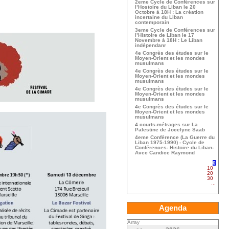
2eme Cycle de Conférences sur
l’Hostoire du Liban le 20
Octobre à 18H : La création
incertaine du Liban
contemporain
3eme Cycle de Conférences sur
l’Histoire de Liban le 17
Novembre à 18H : Le Liban
indépendanr
4e Congrès des études sur le
Moyen-Orient et les mondes
musulmans
4e Congrès des études sur le
Moyen-Orient et les mondes
musulmans
4e Congrès des études sur le
Moyen-Orient et les mondes
musulmans
4e Congrès des études sur le
Moyen-Orient et les mondes
musulmans
4 courts-métrages sur La
Palestine de Jocelyne Saab
4eme Conférence (La Guerre du
Liban 1975-1990) - Cycle de
Conférences- Histoire du Liban-
Avec Candice Raymond
0
10
20
30
...
Agenda
Array