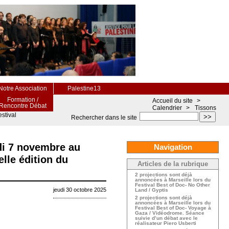
Notre Association
Palestine13
Formation /
Accueil du site
>
Rencontre Débat
Calendrier
>
Tissons
stival
>>
Rechercher dans le site
edi 7 novembre au
Navigation
lle édition du
Articles de la rubrique
2 projections sont déjà
annoncées à Marseille lors du
Festival Best of Doc- No Other
jeudi 30 octobre 2025
Land / Gyptis
2 projections sont déjà
annoncées à Marseille lors du
Festival Best of Doc- Voyage à
Gaza / Vidéodrome. Séance
suivie d’un débat avec le
réalisateur Piero Usberti