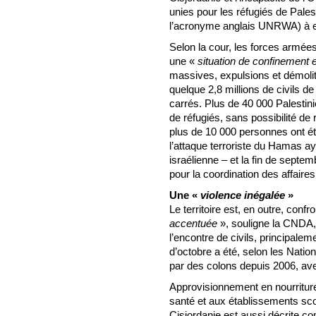
unies pour les réfugiés de Pale
l’acronyme anglais UNRWA) à ef
Selon la cour, les forces armées
une «
situation de confinement 
massives, expulsions et démolit
quelque 2,8 millions de civils de
carrés. Plus de 40 000 Palestin
de réfugiés, sans possibilité de r
plus de 10 000 personnes ont ét
l’attaque terroriste du Hamas a
israélienne – et la fin de septe
pour la coordination des affaire
Une «
violence inégalée
»
Le territoire est, en outre, conf
accentuée
», souligne la CNDA
l’encontre de civils, principale
d’octobre a été, selon les Nation
par des colons depuis 2006, ave
Approvisionnement en nourritur
santé et aux établissements scol
Cisjordanie est aussi décrite c