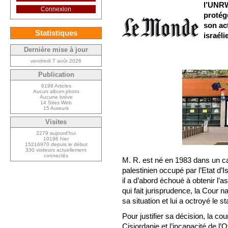
l’UNRW
Connexion
protége
son ac
Statistiques
israéli
Dernière mise à jour
vendredi 7 août 2026
Publication
6198 Articles
Aucun album photo
Aucune brève
14 Sites Web
15 Auteurs
Visites
2279 aujourd’hui
10196 hier
15216970 depuis le début
330 visiteurs actuellement
connectés
M. R. est né en 1983 dans un cam
palestinien occupé par l’Etat d’
il a d’abord échoué à obtenir l’
qui fait jurisprudence, la Cour 
sa situation et lui a octroyé le st
Pour justifier sa décision, la co
Cisjordanie et l’incapacité de l