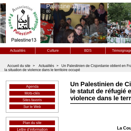
Palestine 13
80
Actualités
Culture
BDS
Témoignag
Accueil du site
>
Actualités
>
Un Palestinien de Cisjordanie obtient en Fra
la situation de violence dans le territoire occupé
Un Palestinien de C
Agenda
le statut de réfugié 
Mots-clés
violence dans le ter
Sites favoris
Sur le Web
Plan du site
La Cou
Lettre d’information