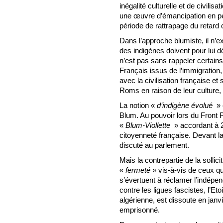
inégalité culturelle et de civilis
une œuvre d’émancipation en pe
période de rattrapage du retard cu
Dans l’approche blumiste, il n’ex
des indigènes doivent pour lui d
n’est pas sans rappeler certains
Français issus de l’immigration,
avec la civilisation française et 
Roms en raison de leur culture, 
La notion «
d’indigène évolué
» 
Blum. Au pouvoir lors du Front Pop
«
Blum-Viollette
» accordant à 2
citoyenneté française. Devant l
discuté au parlement.
Mais la contrepartie de la sollic
«
fermeté
» vis-à-vis de ceux qu
s’évertuent à réclamer l’indépen
contre les ligues fascistes, l’Eto
algérienne, est dissoute en janv
emprisonné.