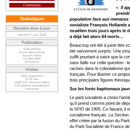
Connexion
«
Il a
prendr
Statistiques
population face aux menaces
socialiste François Hollande
Dernière mise à jour
israélien trois jours après le 
mercredi 5 août 2026
a déjà fait alors 64 morts…
Publication
Beaucoup ont été à juste titre 
6194 Articles
été naïvement surpris. Une simpl
Aucun album photo
Aucune brève
suffit pourtant à saisir que la co
14 Sites Web
15 Auteurs
sans faille sur cette question : 
racines dans le colonialisme qui
Visites
français. Pour illustrer ce prop
2692 aujourd’hui
5135 hier
trois principales figures théoriq
15207187 depuis le début
126 visiteurs actuellement
Sur les fonts baptismaux jaur
connectés
Le parti socialiste a choisi l’an
qu’il prend comme point de dépar
la SFIO de 1905. Ce faisant, il oc
socialisme français. La Section 
effet créée par la fusion du Part
du Parti Socialiste de France d