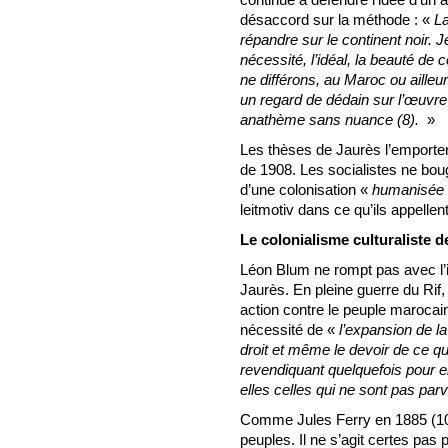
désaccord sur la méthode : «
La
répandre sur le continent noir. J
nécessité, l’idéal, la beauté de 
ne différons, au Maroc ou ailleu
un regard de dédain sur l’œuvr
anathème sans nuance (8).
»
Les thèses de Jaurès l’emportent
de 1908. Les socialistes ne boug
d’une colonisation «
humanisée
leitmotiv dans ce qu’ils appellen
Le colonialisme culturaliste 
Léon Blum ne rompt pas avec l’i
Jaurès. En pleine guerre du Rif,
action contre le peuple marocain
nécessité de «
l’expansion de la
droit et même le devoir de ce qu
revendiquant quelquefois pour ell
elles celles qui ne sont pas pa
Comme Jules Ferry en 1885 (10),
peuples. Il ne s’agit certes pas 