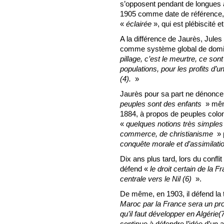
s’opposent pendant de longues a
1905 comme date de référence, c
«
éclairée
», qui est plébiscité et
A la différence de Jaurès, Jule
comme système global de domin
pillage, c’est le meurtre, ce so
populations, pour les profits d’u
(4).
»
Jaurès pour sa part ne dénonc
peuples sont des enfants
» mêm
1884, à propos de peuples colon
«
quelques notions très simples 
commerce, de christianisme
» 
conquête morale et d’assimilati
Dix ans plus tard, lors du confl
défend «
le droit certain de la 
centrale vers le Nil (6)
».
De même, en 1903, il défend la 
Maroc par la France sera un pr
qu’il faut développer en Algérie(
continue à défendre l’idée d’un a