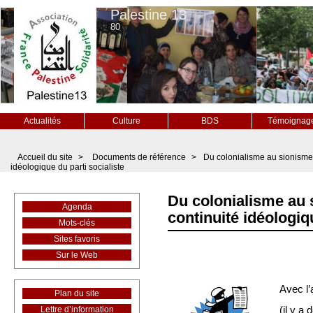
Palestine 13
80
Actualités
Culture
BDS
Témoignag
Accueil du site
>
Documents de référence
>
Du colonialisme au sionisme 
idéologique du parti socialiste
Du colonialisme au 
Agenda
continuité idéologiq
Mots-clés
Sites favoris
Sur le Web
Avec l
Plan du site
(il y a 
Lettre d’information